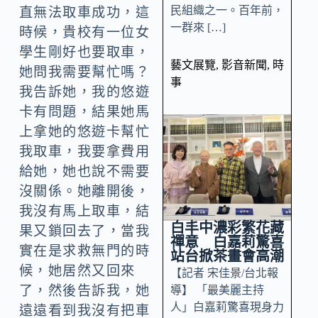
民組織之一。百年前，
直無法取車成功，這
一群來 […]
時候，貴校有一位女
學生剛好也要取車，
藝文展覽
,
影音新聞
,
時
她問我需要幫忙嗎？
事
我告訴她，我的悠遊
卡有問題，結果她馬
上拿她的悠遊卡幫忙
我取車，我要拿費用
給她，她也說不需要
沒關係。她離開後，
我沒有馬上取車，結
白丰中濃彩繁花藏
果又鎖回去了，當我
禪意 白嘉莉驚喜
實在是求救無門的時
站台掀茶畫會高潮
候，她居然又回來
【記者 宋佳景/台北報
了，然後告訴我，她
導】 「最美麗主持
人」白嘉莉驚喜現身力
遠遠看到我沒有把車