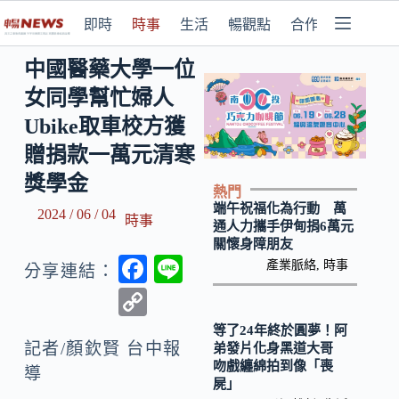
即時
時事
生活
暢觀點
合作媒體
中國醫藥大學一位
女同學幫忙婦人
Ubike取車校方獲
贈捐款一萬元清寒
獎學金
熱門
端午祝福化為行動 萬
2024 / 06 / 04
時事
通人力攜手伊甸捐6萬元
關懷身障朋友
F
Li
產業脈絡
,
時事
分享連結：
ac
n
C
e
e
o
等了24年終於圓夢！阿
b
記者/顏欽賢 台中報
弟發片化身黑道大哥
p
吻戲纏綿拍到像「喪
導
o
y
屍」