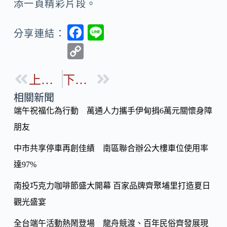
添一頁精彩片段。
F
Li
分享連結：
ac
n
C
e
e
o
b
上一篇
下一篇
p
o
y
相關新聞
o
端午祝福化為行動 萬通人力攜手伊甸捐6萬元關懷身障
Li
k
朋友
n
k
中市共享停車再創佳績 南區聯合辦公大樓車位使用率
達97%
南投巧克力咖啡節盛大開幕 百家品牌齊聚埔里打造夏日
觀光盛宴
全台端午活動熱鬧登場 龍舟競渡、百年民俗齊發展現