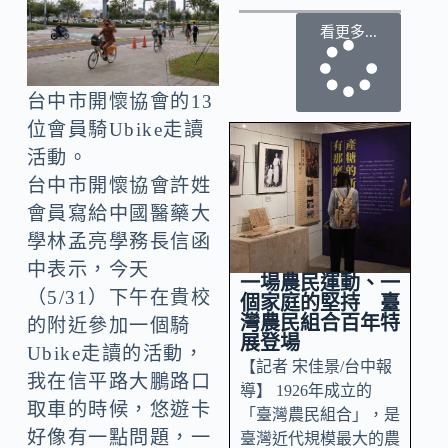
看更多...
台中市開懷協會的13
位會員騎Ubike走讀
活動。
台中市開懷協會許姓
會員寫給中國醫藥大
學林孟亮學務長信函
中表示，今天
一場農民運動、一
（5/31）下午在貴校
個家庭的堅持 臺
灣農民組合百年特
的附近參加一個騎
展登場
Ubike走讀的活動，
【記者 宋佳景/台中報
我在信平路大鵬路口
導】 1926年成立的
取車的時候，悠遊卡
「臺灣農民組合」，是
好像有一點問題，一
臺灣近代規模最大的農