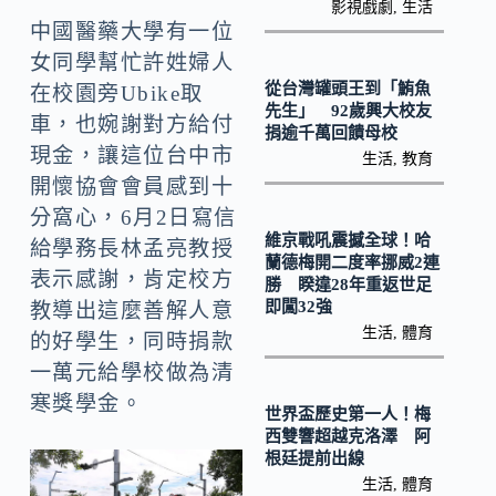
o
影視戲劇
,
生活
Li
中國醫藥大學有一位
k
n
女同學幫忙許姓婦人
k
從台灣罐頭王到「鮪魚
在校園旁Ubike取
先生」 92歲興大校友
車，也婉謝對方給付
捐逾千萬回饋母校
現金，讓這位台中市
生活
,
教育
開懷協會會員感到十
分窩心，6月2日寫信
維京戰吼震撼全球！哈
給學務長林孟亮教授
蘭德梅開二度率挪威2連
表示感謝，肯定校方
勝 睽違28年重返世足
即闖32強
教導出這麼善解人意
生活
,
體育
的好學生，同時捐款
一萬元給學校做為清
寒獎學金。
世界盃歷史第一人！梅
西雙響超越克洛澤 阿
根廷提前出線
生活
,
體育