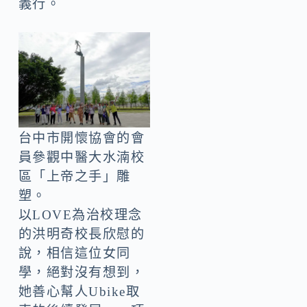
義行。
台中市開懷協會的會
員參觀中醫大水湳校
區「上帝之手」雕
塑。
以LOVE為治校理念
的洪明奇校長欣慰的
說，相信這位女同
學，絕對沒有想到，
她善心幫人Ubike取