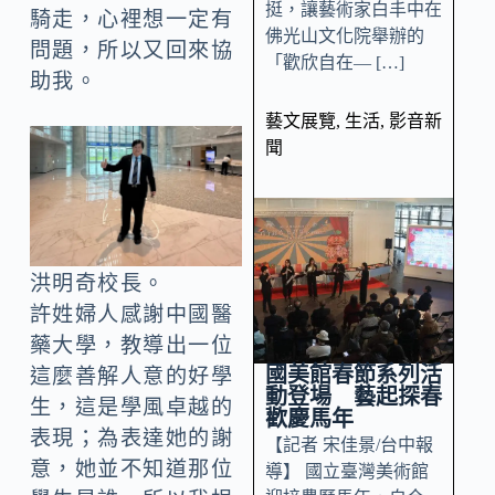
挺，讓藝術家白丰中在
騎走，心裡想一定有
佛光山文化院舉辦的
問題，所以又回來協
「歡欣自在— […]
助我。
藝文展覽
,
生活
,
影音新
聞
洪明奇校長。
許姓婦人感謝中國醫
藥大學，教導出一位
國美館春節系列活
這麼善解人意的好學
動登場 藝起探春
生，這是學風卓越的
歡慶馬年
表現；為表達她的謝
【記者 宋佳景/台中報
意，她並不知道那位
導】 國立臺灣美術館