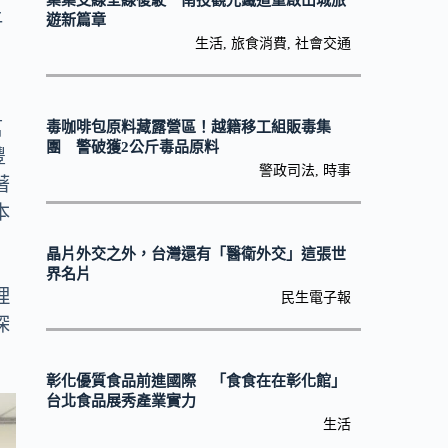
集集支線全線復駛 南投觀光鐵道重啟山城旅
上
遊新篇章
生活
,
旅食消費
,
社會交通
莒
毒咖啡包原料藏露營區！越籍移工組販毒集
團 警破獲2公斤毒品原料
豐
警政司法
,
時事
著
本
晶片外交之外，台灣還有「醫衛外交」這張世
界名片
理
民生電子報
深
彰化優質食品前進國際 「食食在在彰化館」
台北食品展秀產業實力
生活