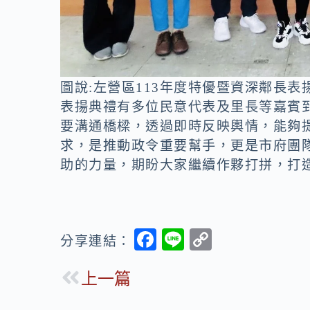
圖說:左營區113年度特優暨資深鄰長表
表揚典禮有多位民意代表及里長等嘉賓
要溝通橋樑，透過即時反映輿情，能夠
求，是推動政令重要幫手，更是市府團
助的力量，期盼大家繼續作夥打拼，打
F
Li
C
分享連結：
ac
n
o
上一篇
e
e
p
b
y