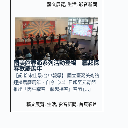
藝文展覽
,
生活
,
影音新聞
國美館春節系列活動登場 藝起探
春歡慶馬年
【記者 宋佳景/台中報導】 國立臺灣美術館
迎接農曆馬年，自今（24）日起至元宵節
推出「丙午躍春—藝起探春」春節 […]
藝文展覽
,
生活
,
影音新聞
,
首頁影片