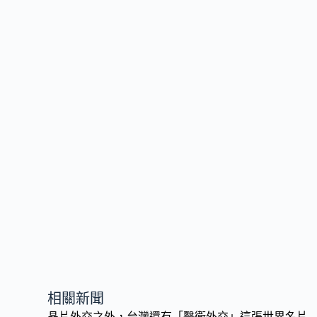
o
Li
o
n
k
k
相關新聞
晶片外交之外，台灣還有「醫衛外交」這張世界名片