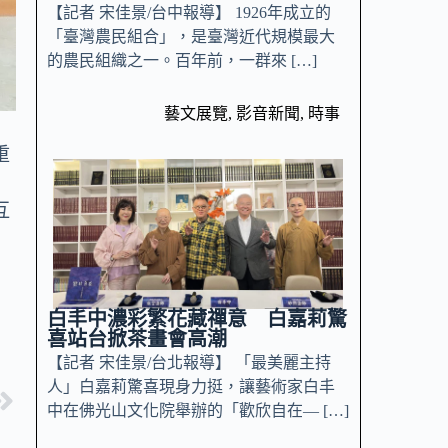
【記者 宋佳景/台中報導】 1926年成立的
「臺灣農民組合」，是臺灣近代規模最大
的農民組織之一。百年前，一群來 […]
藝文展覽
,
影音新聞
,
時事
重
互
白丰中濃彩繁花藏禪意 白嘉莉驚
喜站台掀茶畫會高潮
【記者 宋佳景/台北報導】 「最美麗主持
人」白嘉莉驚喜現身力挺，讓藝術家白丰
中在佛光山文化院舉辦的「歡欣自在— […]