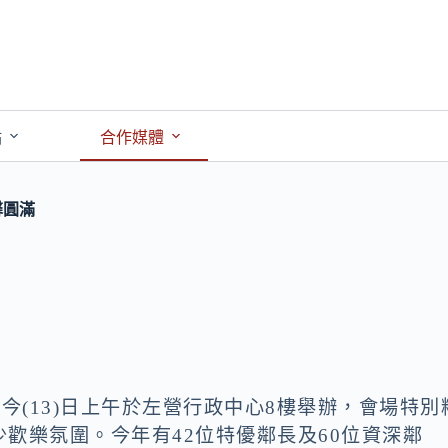
點
合作媒體
馨圓滿
】
今(13)日上午於左營行政中心8樓舉辦，會場特別
歡樂氛圍。今年有42位特優鄰長及60位資深鄰