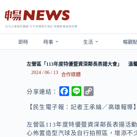
即時
時事
生活
暢觀
左營區「113年度特優暨資深鄰長表揚大會」 溫
2024 / 06 / 13
合作媒體
F
Li
C
分享連結：
ac
n
o
【民生電子報：記者王承綸／高雄報導
e
e
p
b
y
左營區113年度特優暨資深鄰長表揚活動
o
Li
心佈置造型汽球及自行拍照區，增添不少