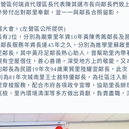
左營區何瑞貞代理區長代表陳其邁市長向鄰長們致
辛勞付出對鄰里奉獻，並一一與鄰長合照留影。
揚大會。(左營區公所提供)
有2位，分別為廟東里年資10年黃陳秀鳳鄰長及
深鄰長服務年資長達45年之久，分別為進學里蘇啟
足鄰長。其中黃月足鄰長熱心助人，曾幫助里內帶
現有空屋借住，善心善德，深受地方上的敬愛。又
鄰長為民國19年次94歲果貿里陸耀宣鄰長，此次
則為81年次城南里王士銘特優鄰長，為社區注入新
里穿梭服務，配合市府各項政令宣導，協助里長辦
巡檢、里內環境清潔等多方做出貢獻，負責盡職，