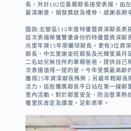
o
n
長，共計102位基層鄰長接受表揚，由
k
k
最深謝意，頒發獎狀及禮券，感謝長期
圖說:左營區113年度特優暨資深鄰長表
這次表揚榮獲雙重身份的特優暨資深鄰長
光里年資15年廖麗琼鄰長。更有3位資
鄰長、中北里謝金旺鄰長及光輝里黃月
二名幼兒無住所的單親爸爸，提供自己
次表揚值得一提的是，今年受獎最高齡的
獲得25年資深鄰長殊榮；另最年輕鄰長
活力。這些獲獎鄰長平日站在第一線鄰
里內活動，對於鄰里安全、防治登革熱
獲里民肯定及讚賞，足彰表率。