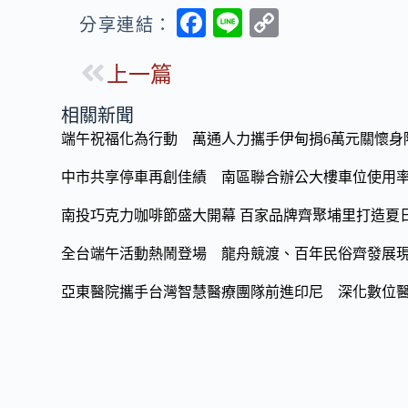
F
Li
C
分享連結：
ac
n
o
上一篇
e
e
p
b
y
相關新聞
o
Li
端午祝福化為行動 萬通人力攜手伊甸捐6萬元關懷身
o
n
中市共享停車再創佳績 南區聯合辦公大樓車位使用率
k
k
南投巧克力咖啡節盛大開幕 百家品牌齊聚埔里打造夏
全台端午活動熱鬧登場 龍舟競渡、百年民俗齊發展
亞東醫院攜手台灣智慧醫療團隊前進印尼 深化數位