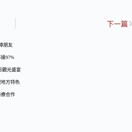
下一篇
障朋友
達97%
日觀光盛宴
現地方特色
醫療合作