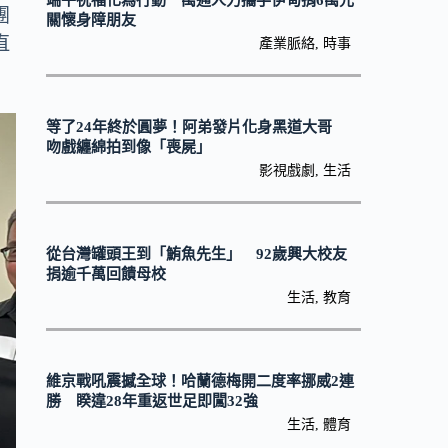
端午祝福化為行動 萬通人力攜手伊甸捐6萬元
團
關懷身障朋友
直
產業脈絡
,
時事
等了24年終於圓夢！阿弟發片化身黑道大哥
吻戲纏綿拍到像「喪屍」
影視戲劇
,
生活
從台灣罐頭王到「鮪魚先生」 92歲興大校友
捐逾千萬回饋母校
生活
,
教育
維京戰吼震撼全球！哈蘭德梅開二度率挪威2連
勝 睽違28年重返世足即闖32強
生活
,
體育