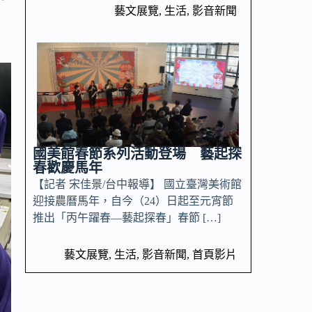
藝文展覽
,
生活
,
影音新聞
國美館春節系列活動登場 藝起探
春歡慶馬年
【記者 宋佳景/台中報導】 國立臺灣美術館
迎接農曆馬年，自今（24）日起至元宵節
推出「丙午躍春—藝起探春」春節 […]
藝文展覽
,
生活
,
影音新聞
,
首頁影片