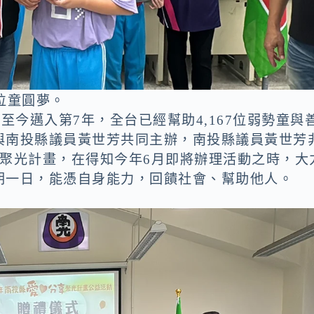
位童圓夢。
至今邁入第7年，全台已經幫助4,167位弱勢童與
與南投縣議員黃世芳共同主辦，南投縣議員黃世芳
與聚光計畫，在得知今年6月即將辦理活動之時，大
朝一日，能憑自身能力，回饋社會、幫助他人。