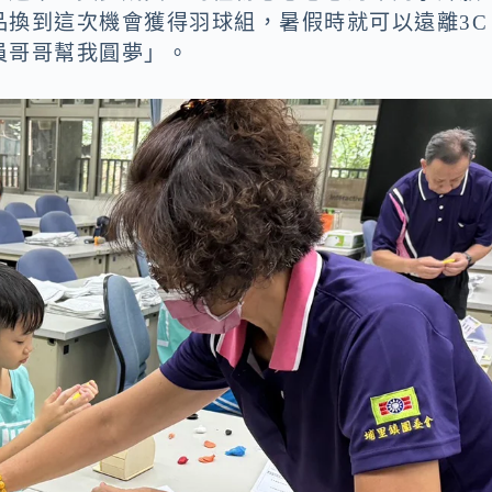
品換到這次機會獲得羽球組，暑假時就可以遠離3C
員哥哥幫我圓夢」。