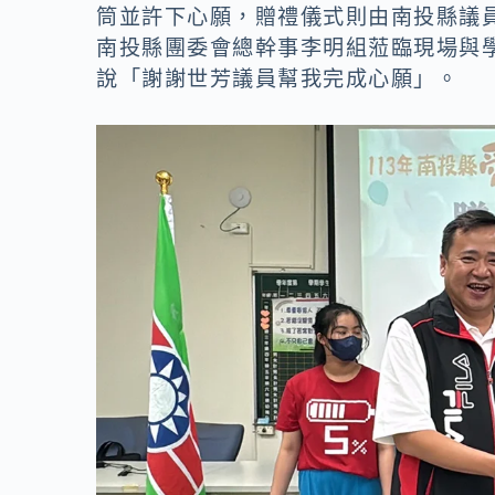
o
n
筒並許下心願，贈禮儀式則由南投縣議
k
k
南投縣團委會總幹事李明組蒞臨現場與
說「謝謝世芳議員幫我完成心願」。