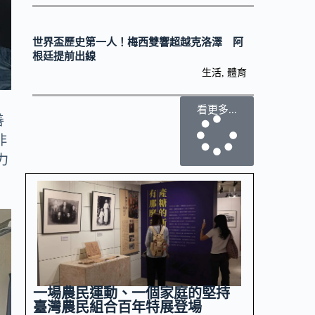
世界盃歷史第一人！梅西雙響超越克洛澤 阿
根廷提前出線
生活
,
體育
看更多...
善
非
力
一場農民運動、一個家庭的堅持
臺灣農民組合百年特展登場