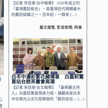
【記者 宋佳景/台中報導】 1926年成立的
「臺灣農民組合」，是臺灣近代規模最大
的農民組織之一。百年前，一群來 […]
藝文展覽
,
影音新聞
,
時事
白丰中濃彩繁花藏禪意 白嘉莉驚
善
喜站台掀茶畫會高潮
【記者 宋佳景/台北報導】 「最美麗主持
人」白嘉莉驚喜現身力挺，讓藝術家白丰
心
中在佛光山文化院舉辦的「歡欣自在— […]
時