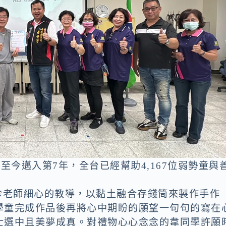
至今邁入第7年，全台已經幫助4,167位弱勢童與
珍老師細心的教導，以黏土融合存錢筒來製作手作
學童完成作品後再將心中期盼的願望一句句的寫在
士選中且美夢成真。對禮物心心念念的韋同學許願