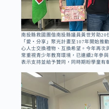
南投縣救國團偕南投縣議員黃世芳助20
「愛‧分享」聚光計畫至107年開始推動
心人士交換禮物、互換希望。今年再次
常重視青少年教育環境，已連續2年參
表示支持並給予贊同，同時期盼學童有