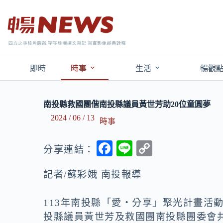
即時
時事
生活
暢觀
南投縣救國團偕南投縣議員黃世芳助20位童圓夢
2024 / 06 / 13
時事
F
Li
C
分享連結：
ac
n
o
記者/蘇彩娥 南投報導
e
e
p
b
y
113年南投縣「愛‧分享」聚光計畫活
o
Li
投縣議員黃世芳及救國團南投縣團委會