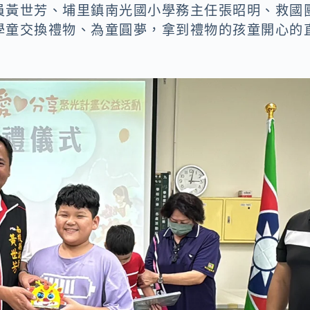
員黃世芳、埔里鎮南光國小學務主任張昭明、救國
學童交換禮物、為童圓夢，拿到禮物的孩童開心的