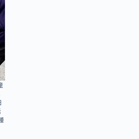
童
享
田
活
種