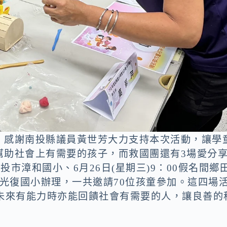
，感謝南投縣議員黃世芳大力支持本次活動，讓學
幫助社會上有需要的孩子，而救國團還有3場愛分
南投市漳和國小、6月26日(星期三)9：00假名間鄉
投市光復國小辦理，一共邀請70位孩童參加。這四場
們未來有能力時亦能回饋社會有需要的人，讓良善的