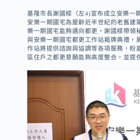
o
n
k
k
基隆市長謝國樑（左4)宣布成立安樂一
安樂一期國宅為屋齡近半世紀的老舊建
樂一期國宅能夠邁向都更，謝國樑帶領
與安樂一期國宅都更工作站揭牌典禮，
作站將提供諮詢與協調等各項服務，盼
區住戶之都更意願能夠高度整合，並提