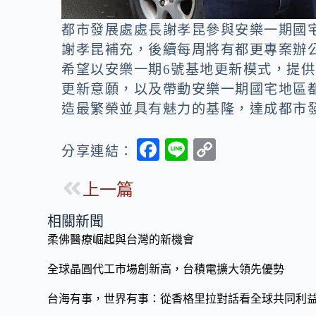
都市發展處處長謝孝昆參與安樂一期國
謝孝昆補充，後續每周將有都更專案辦
希望以安樂一期6號基地更新模式，提
更新意願，以及帶動安樂一期國宅地區
造最繁榮並具有魅力的基隆，達成都市
F
Li
C
分享連結：
ac
n
o
上一篇
e
e
p
b
y
相關新聞
o
Li
柔佛醫療崛起與台灣的新機會
o
n
全球晶圓代工市場創新高，台積電擴大領先優勢
k
k
台海有事，世界有事：從香格里拉對話看全球共同利