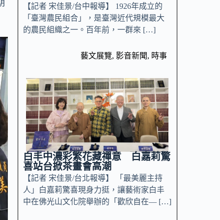
期
【記者 宋佳景/台中報導】 1926年成立的
「臺灣農民組合」，是臺灣近代規模最大
的農民組織之一。百年前，一群來 […]
藝文展覽
,
影音新聞
,
時事
白丰中濃彩繁花藏禪意 白嘉莉驚
喜站台掀茶畫會高潮
【記者 宋佳景/台北報導】 「最美麗主持
人」白嘉莉驚喜現身力挺，讓藝術家白丰
中在佛光山文化院舉辦的「歡欣自在— […]