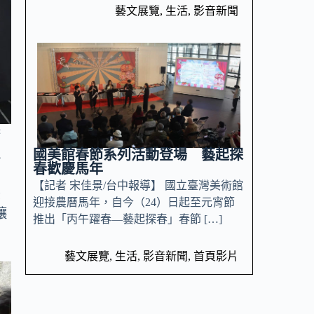
藝文展覽
,
生活
,
影音新聞
府
地
國美館春節系列活動登場 藝起探
春歡慶馬年
【記者 宋佳景/台中報導】 國立臺灣美術館
後
迎接農曆馬年，自今（24）日起至元宵節
讓
推出「丙午躍春—藝起探春」春節 […]
藝文展覽
,
生活
,
影音新聞
,
首頁影片