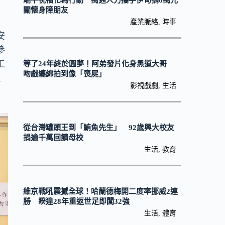
端午祝福化為行動 萬通人力攜手伊甸捐6萬元
關懷身障朋友
產業脈絡
,
時事
安
參
工
等了24年終於圓夢！阿弟發片化身黑道大哥
吻戲纏綿拍到像「喪屍」
社
影視戲劇
,
生活
從台灣罐頭王到「鮪魚先生」 92歲興大校友
捐逾千萬回饋母校
生活
,
教育
維京戰吼震撼全球！哈蘭德梅開二度率挪威2連
勝 睽違28年重返世足即闖32強
生活
,
體育