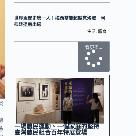
世界盃歷史第一人！梅西雙響超越克洛澤 阿
根廷提前出線
生活
,
體育
看更多...
照
體
一場農民運動、一個家庭的堅持
帶
臺灣農民組合百年特展登場