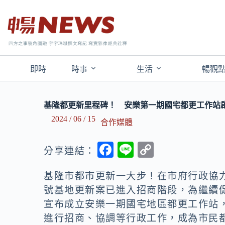
即時
時事
生活
暢觀
基隆都更新里程碑！ 安樂第一期國宅都更工作站
2024 / 06 / 15
合作媒體
F
Li
C
分享連結：
ac
n
o
基隆市都市更新一大步！在市府行政協
e
e
p
號基地更新案已進入招商階段，為繼續
b
y
宣布成立安樂一期國宅地區都更工作站
o
Li
進行招商、協調等行政工作，成為市民