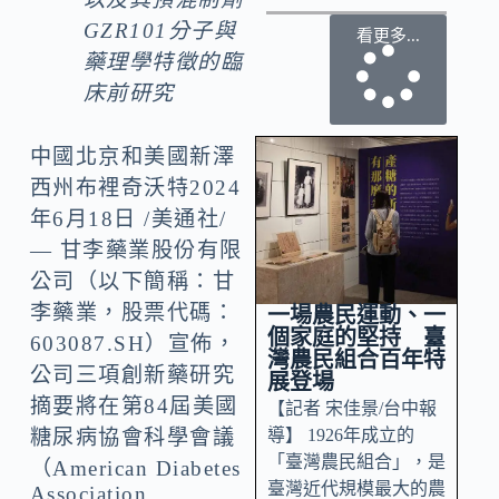
GZR101
分子與
看更多...
藥理學特徵的臨
床前研究
中國北京和美國新澤
西州布裡奇沃特2024
年6月18日 /美通社/
— 甘李藥業股份有限
公司（以下簡稱：甘
李藥業，股票代碼：
一場農民運動、一
個家庭的堅持 臺
603087.SH）宣佈，
灣農民組合百年特
公司三項創新藥研究
展登場
摘要將在第84屆美國
【記者 宋佳景/台中報
導】 1926年成立的
糖尿病協會科學會議
「臺灣農民組合」，是
（American Diabetes
臺灣近代規模最大的農
Association ,