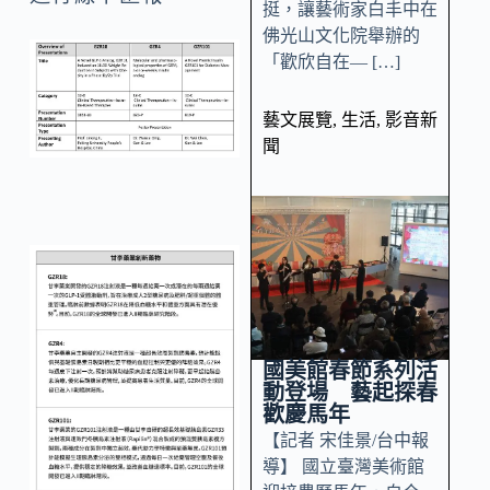
挺，讓藝術家白丰中在
佛光山文化院舉辦的
「歡欣自在— […]
藝文展覽
,
生活
,
影音新
聞
國美館春節系列活
動登場 藝起探春
歡慶馬年
【記者 宋佳景/台中報
導】 國立臺灣美術館