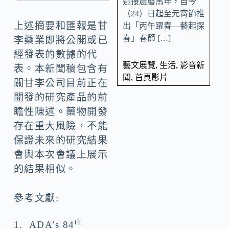
迎接農曆馬年，自今
（24）日起至元宵節推
上述摘要和匯報是甘
出「丙午躍春—藝起探
春」春節 […]
李藥業即將公開或已
經發表的數據的代
藝文展覽
,
生活
,
影音新
表。本新聞稿包含有
聞
,
首頁影片
關甘李公司目前正在
開發的研究產品的前
瞻性陳述。藥物開發
存在重大風險，不能
保證未來的研究結果
會與本次會議上展示
的結果相似。
參考文獻:
th
1. ADA’s 84