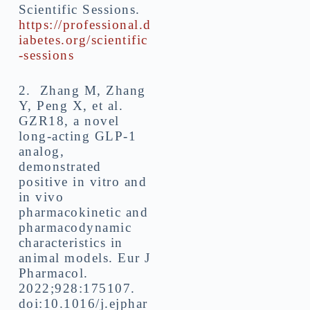
Scientific Sessions.
https://professional.d
iabetes.org/scientific
-sessions
2. Zhang M, Zhang
Y, Peng X, et al.
GZR18, a novel
long-acting GLP-1
analog,
demonstrated
positive in vitro and
in vivo
pharmacokinetic and
pharmacodynamic
characteristics in
animal models. Eur J
Pharmacol.
2022;928:175107.
doi:10.1016/j.ejphar