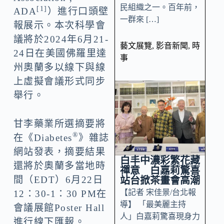
民組織之一。百年前，
[1]
ADA
）進行口頭壁
一群來 […]
報展示。本次科學會
議將於2024年6月21-
藝文展覽
,
影音新聞
,
時
24日在美國佛羅里達
事
州奧蘭多以線下與線
上虛擬會議形式同步
舉行。
甘李藥業所選摘要將
®
在《Diabetes
》雜誌
網站發表，摘要結果
白丰中濃彩繁花藏
還將於奧蘭多當地時
禪意 白嘉莉驚喜
間（EDT）6月22日
站台掀茶畫會高潮
【記者 宋佳景/台北報
12：30-1：30 PM在
導】 「最美麗主持
會議展館Poster Hall
人」白嘉莉驚喜現身力
進行線下匯報。