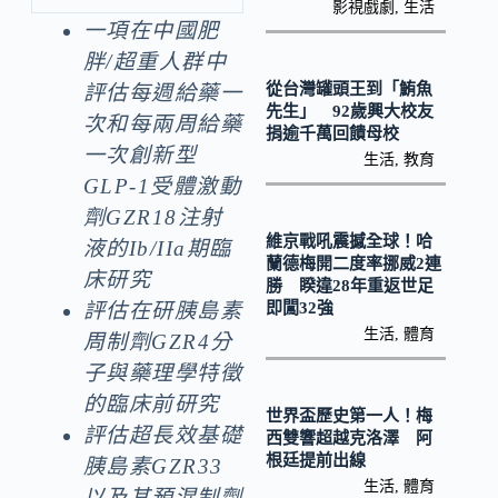
b
p
影視戲劇
,
生活
一項在中國肥
o
y
胖
/
超重人群中
o
Li
從台灣罐頭王到「鮪魚
評估每週給藥一
k
n
先生」 92歲興大校友
次和每兩周給藥
捐逾千萬回饋母校
k
一次創新型
生活
,
教育
GLP-1
受體激動
劑
GZR18
注射
維京戰吼震撼全球！哈
液的
Ib/IIa
期臨
蘭德梅開二度率挪威2連
床研究
勝 睽違28年重返世足
即闖32強
評估在研胰島素
生活
,
體育
周制劑
GZR4
分
子與藥理學特徵
的臨床前研究
世界盃歷史第一人！梅
評估超長效基礎
西雙響超越克洛澤 阿
根廷提前出線
胰島素
GZR33
生活
,
體育
以及其預混制劑