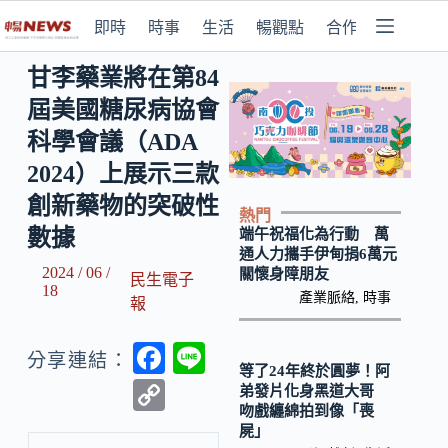
即時
時事
生活
暢觀點
合作媒體
甘李藥業將在第84
屆美國糖尿病協會
科學會議（ADA
2024）上展示三款
創新藥物的突破性
熱門
數據
端午祝福化為行動 萬
通人力攜手伊甸捐6萬元
2024 / 06 /
關懷身障朋友
民生電子
18
產業脈絡
,
時事
報
F
Li
分享連結：
等了24年終於圓夢！阿
ac
n
C
弟發片化身黑道大哥
吻戲纏綿拍到像「喪
e
e
o
屍」