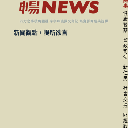
健
康
醫
藥
新聞觀點，暢所欲言
警
政
司
法
新
住
民
社
會
交
通
財
經
政