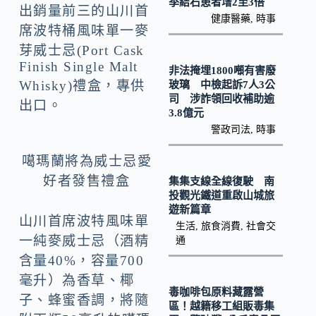
k
n
季結石患者增2至3倍
出銷量前三的山川首
健康醫藥
,
時事
k
席波特桶風味單一麥
芽威士忌(Port Cask
Finish Single Malt
非法掩埋1800噸有害廢
Whisky)禮盒，專供
玻璃 中檢起訴7人3公
司 涉詐領回收補助逾
出口。
3.8億元
警政司法
,
時事
噶瑪蘭將為威士忌愛
好者發售禮盒
集集支線全線復駛 南
投觀光鐵道重啟山城旅
遊新篇章
山川首席波特風味單
生活
,
旅食消費
,
社會交
一純麥威士忌（酒精
通
含量40%，容量700
毫升）為香草、椰
毒咖啡包原料藏露營
子、蜂蜜香調，將隨
區！越籍移工組販毒集