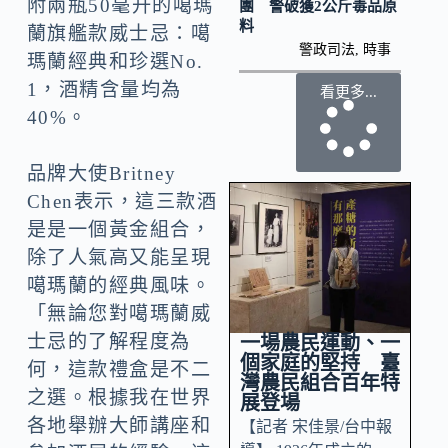
附兩瓶50毫升的噶瑪
團 警破獲2公斤毒品原
料
蘭旗艦款威士忌：噶
警政司法
,
時事
瑪蘭經典和珍選No.
1，酒精含量均為
看更多...
40%。
品牌大使Britney
Chen表示，這三款酒
是是一個黃金組合，
除了人氣高又能呈現
噶瑪蘭的經典風味。
「無論您對噶瑪蘭威
士忌的了解程度為
一場農民運動、一
個家庭的堅持 臺
何，這款禮盒是不二
灣農民組合百年特
之選。根據我在世界
展登場
各地舉辦大師講座和
【記者 宋佳景/台中報