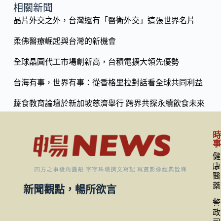
o
y
相關新聞
o
晶片外交之外，台灣還有「醫衛外交」這張世界名片
Li
k
n
柔佛醫療崛起與台灣的新機會
k
全球晶圓代工市場創新高，台積電擴大領先優勢
台海有事，世界有事：從香格里拉對話看全球共同利益
蔬食教育論壇於新加坡慈濟舉行 跨界共探永續飲食未來
健
康
醫
藥
新聞觀點，暢所欲言
警
政