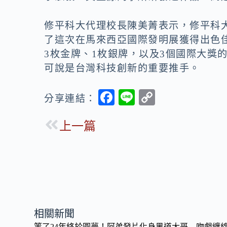
修平科大代理校長陳美菁表示，修平科
了這次在馬來西亞國際發明展獲得出色
3枚金牌、1枚銀牌，以及3個國際大獎
可說是台灣科技創新的重要推手。
F
Li
C
分享連結：
ac
n
o
上一篇
e
e
p
b
y
o
Li
o
n
k
k
相關新聞
等了24年終於圓夢！阿弟發片化身黑道大哥 吻戲纏