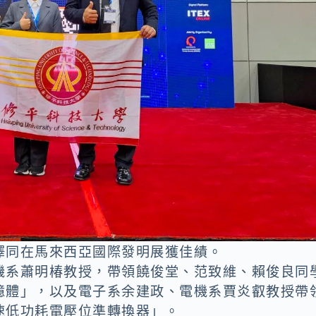
澤同在馬來西亞國際發明展獲佳績。
機系蕭明椿教授，帶領饒俊堂、范致維、賴俊良同
憶體」，以及電子系余建政、電機系賈炎叡教授帶
速低功耗電壓位準轉換器」。