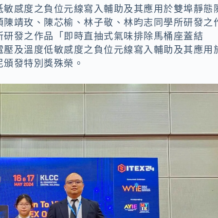
低敏感度之負位元線寫入輔助及其應用於雙埠靜態
領陳靖玫、陳芯榆、林子敬、林昀志同學所研發之
所研發之作品「即時直抽式氣味排除馬桶座蓋結
電壓及溫度低敏感度之負位元線寫入輔助及其應用
尼頒發特別獎殊榮。