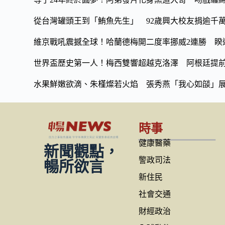
從台灣罐頭王到「鮪魚先生」 92歲興大校友捐逾千
維京戰吼震撼全球！哈蘭德梅開二度率挪威2連勝 睽違
世界盃歷史第一人！梅西雙響超越克洛澤 阿根廷提
水果鮮嫩欲滴、朱槿燦若火焰 張秀燕「我心如燄」
時事
健康醫藥
新聞觀點，
警政司法
暢所欲言
新住民
社會交通
財經政治