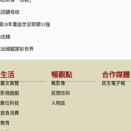
萬回饋母校
28年重返世足即闖32強
前出線
展出細膩膠彩世界
生活
暢觀點
合作媒體
藝文展覽
舊影像
民生電子報
影視戲劇
民間信仰
數位科技
人物誌
旅食消費
教育