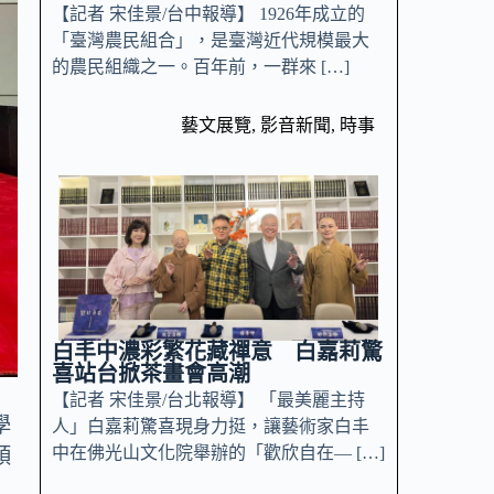
【記者 宋佳景/台中報導】 1926年成立的
「臺灣農民組合」，是臺灣近代規模最大
的農民組織之一。百年前，一群來 […]
藝文展覽
,
影音新聞
,
時事
白丰中濃彩繁花藏禪意 白嘉莉驚
喜站台掀茶畫會高潮
【記者 宋佳景/台北報導】 「最美麗主持
學
人」白嘉莉驚喜現身力挺，讓藝術家白丰
中在佛光山文化院舉辦的「歡欣自在— […]
領