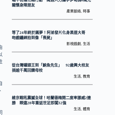
端午祝福化為行動 萬通人力攜手伊甸捐6萬元
關懷身障朋友
產業脈絡
,
時事
等了24年終於圓夢！阿弟發片化身黑道大哥
吻戲纏綿拍到像「喪屍」
影視戲劇
,
生活
由
以
性
從台灣罐頭王到「鮪魚先生」 92歲興大校友
捐逾千萬回饋母校
生活
,
教育
自
、
維京戰吼震撼全球！哈蘭德梅開二度率挪威2連
勝 睽違28年重返世足即闖32強
生活
,
體育
同