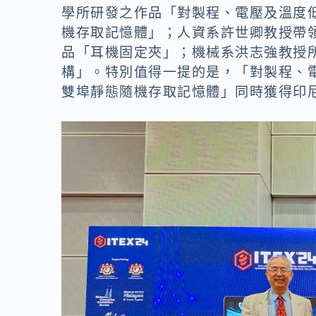
學所研發之作品「對製程、電壓及溫度
機存取記憶體」；人資系許世卿教授帶
品「耳機固定夾」；機械系洪志強教授
構」。特別值得一提的是，「對製程、
雙埠靜態隨機存取記憶體」同時獲得印