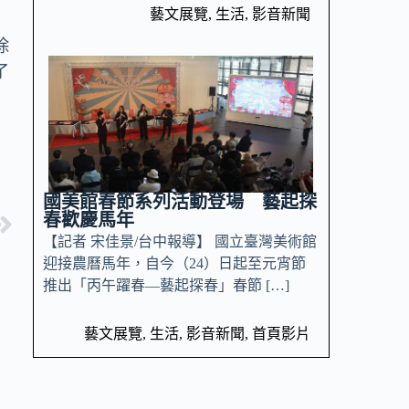
藝文展覽
,
生活
,
影音新聞
除
了
，
國美館春節系列活動登場 藝起探
春歡慶馬年
【記者 宋佳景/台中報導】 國立臺灣美術館
迎接農曆馬年，自今（24）日起至元宵節
推出「丙午躍春—藝起探春」春節 […]
藝文展覽
,
生活
,
影音新聞
,
首頁影片