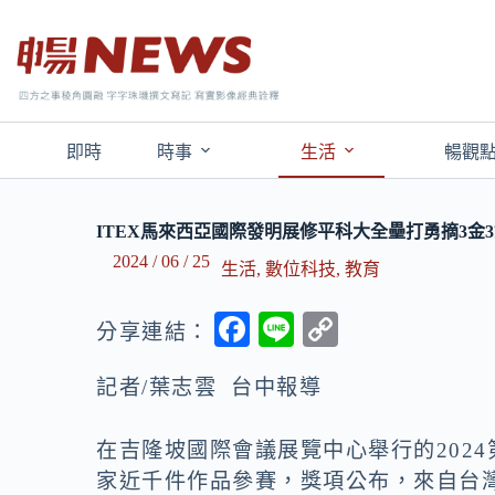
即時
時事
生活
暢觀
ITEX馬來西亞國際發明展修平科大全壘打勇摘3金3
2024 / 06 / 25
生活
,
數位科技
,
教育
F
Li
C
分享連結：
ac
n
o
記者/葉志雲 台中報導
e
e
p
b
y
在吉隆坡國際會議展覽中心舉行的2024
o
Li
家近千件作品參賽，獎項公布，來自台