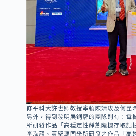
修平科大許世卿教授率領陳靖玫及何昆
另外，得到發明展銅牌的團隊則有：電
所研發作品「高穩定性靜態隨機存取記
李泓毅、黃聖源同學所研發之作品「高