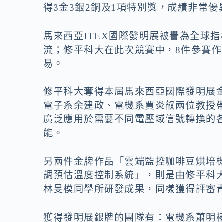
o
n
得3金3銀2銅及1項特別獎，成績非常優
k
k
馬來西亞ITEX國際發明展被譽為全球
流；修平科大在此次競賽中，8件參賽
易。
修平科大奪得本屆馬來西亞國際發明展
電子系余建政、電機系賈炎叡兩位教授
廣泛應用於需要不同電壓域信號轉換的
能。
另兩件金牌作品「雲端監控咖啡豆烘培
調預估溫度控制系統」，則是由修平科
林旻模同學所研發成果，同樣獲得評審
獲得發明展銀牌的團隊有：電機系蕭明