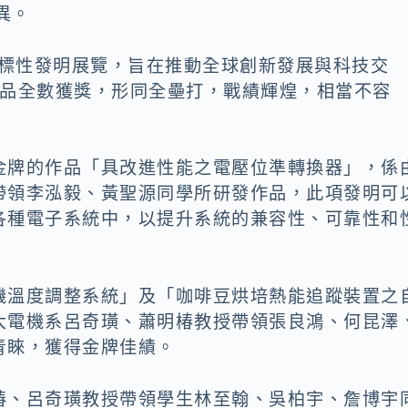
異。
指標性發明展覽，旨在推動全球創新發展與科技交
作品全數獲獎，形同全壘打，戰績輝煌，相當不容
金牌的作品「具改進性能之電壓位準轉換器」，係
帶領李泓毅、黃聖源同學所研發作品，此項發明可
各種電子系統中，以提升系統的兼容性、可靠性和
機溫度調整系統」及「咖啡豆烘培熱能追蹤裝置之
大電機系呂奇璜、蕭明椿教授帶領張良鴻、何昆澤
青睞，獲得金牌佳績。
椿、呂奇璜教授帶領學生林至翰、吳柏宇、詹博宇