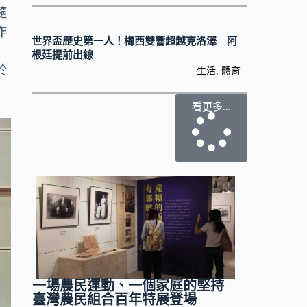
隨
作
世界盃歷史第一人！梅西雙響超越克洛澤 阿
根廷提前出線
於
生活
,
體育
看更多...
一場農民運動、一個家庭的堅持
臺灣農民組合百年特展登場