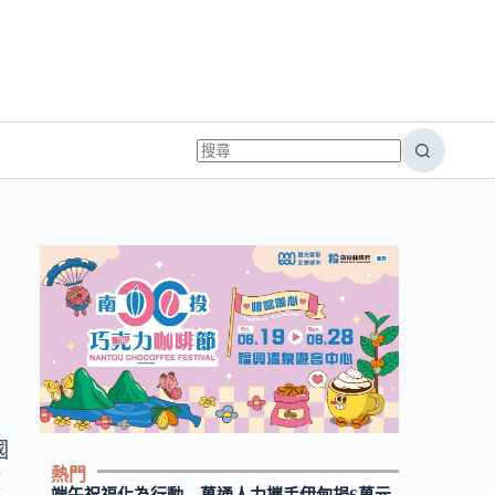
國
熱門
獲