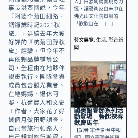
人」白嘉莉驚喜現身力
事長洪西國說，今年
挺，讓藝術家白丰中在
『阿婆个菊田細路．
佛光山文化院舉辦的
「歡欣自在— […]
銅鑼歲時記2021秋
旅』，延續去年大獲
藝文展覽
,
生活
,
影音新
好評的『杭菊田野秋
聞
旅』經驗，但今年不
再依賴品牌輔導公
司，全程由在地夥伴
規畫執行。團隊參與
成員包含觀光業者、
在地媽媽、退休阿
婆、杭菊農人和文史
國美館春節系列活
工作者，大家花了好
動登場 藝起探春
幾個月做田野調查，
歡慶馬年
自己當旅行領路人，
【記者 宋佳景/台中報
自己規劃旅行遊程，
導】 國立臺灣美術館