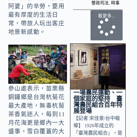
警政司法
,
時事
阿婆」的辛勞，要用
最有厚度的生活日
看更多...
常，帶旅人玩出客庄
地景新感動。
參山處表示，苗栗縣
一場農民運動、一
銅鑼鄉是台灣杭菊花
個家庭的堅持 臺
灣農民組合百年特
最大產地，無毒杭菊
展登場
茶香氣迷人，每到11
【記者 宋佳景/台中報
月花海更是鄉內一大
導】 1926年成立的
盛事，雪白覆蓋的大
「臺灣農民組合」，是