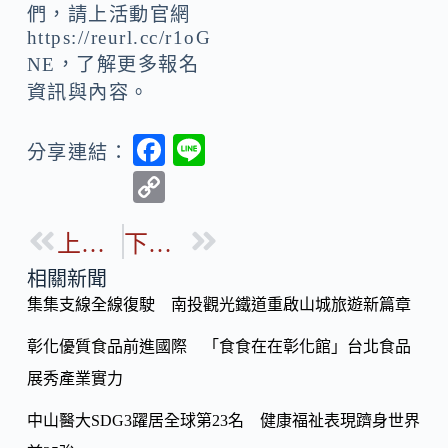
們，請上活動官網
https://reurl.cc/r1oG
NE，了解更多報名
資訊與內容。
F
Li
分享連結：
ac
n
C
e
e
o
b
上一篇
下一篇
p
o
y
相關新聞
o
集集支線全線復駛 南投觀光鐵道重啟山城旅遊新篇章
Li
k
n
彰化優質食品前進國際 「食食在在彰化館」台北食品
k
展秀產業實力
中山醫大SDG3躍居全球第23名 健康福祉表現躋身世界