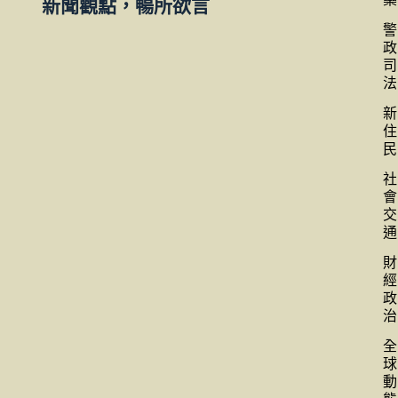
新聞觀點，暢所欲言
警
政
司
法
新
住
民
社
會
交
通
財
經
政
治
全
球
動