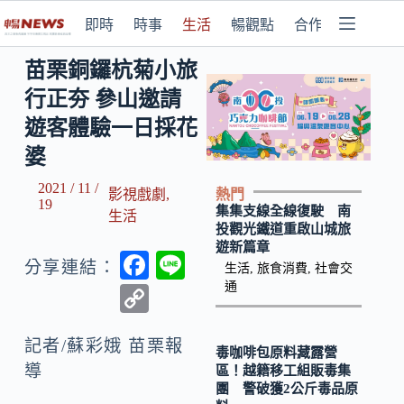
即時
時事
生活
暢觀點
合作媒體
苗栗銅鑼杭菊小旅
行正夯 參山邀請
遊客體驗一日採花
婆
2021 / 11 /
熱門
影視戲劇
,
19
集集支線全線復駛 南
生活
投觀光鐵道重啟山城旅
遊新篇章
F
Li
分享連結：
生活
,
旅食消費
,
社會交
ac
n
通
C
e
e
o
b
記者/蘇彩娥 苗栗報
p
毒咖啡包原料藏露營
導
區！越籍移工組販毒集
o
y
團 警破獲2公斤毒品原