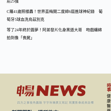
前25強
C羅41歲照樣轟！世界盃梅開二度締6屆進球神紀錄 葡
萄牙5球血洗烏茲別克
等了24年終於圓夢！阿弟發片化身黑道大哥 吻戲纏綿
拍到像「喪屍」
健
康
醫
藥