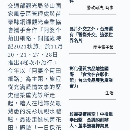
o
Li
料
交通部觀光局參山國
警政司法
,
時事
k
n
家風景區管理處與苗
k
栗縣銅鑼觀光產業協
晶片外交之外，台灣還
會攜手合作『阿婆个
有「醫衛外交」這張世
菊田細路．銅鑼歲時
界名片
記2021秋旅』於11月
民生電子報
20、21、27、28日
推出4梯次小旅行，
彰化優質食品前進國
今年以『阿婆个菊田
際 「食食在在彰化
細路』為主題，旅程
館」台北食品展秀產業
實力
從充滿愛情故事的歷
生活
史建築重光診所走
起，踏入在地婦女最
熟悉的洗衫坑親水體
校產疑遭掏空！中檢重
驗，最後走進杭菊花
拳出擊 金錢豹創辦
人、董事遭羈押禁見
田，體驗「一日採花