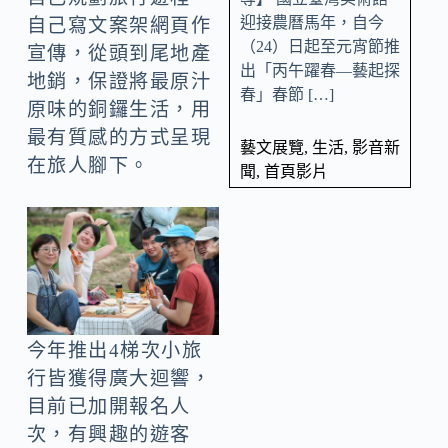
迎接農曆馬年，自今
自己寫文案架網頁作
（24）日起至元宵節推
宣傳，從頭到尾地產
出「丙午躍春—藝起探
地銷，保證將最原汁
春」春節 […]
原味的銅鑼生活，用
最有質感的方式呈現
藝文展覽
,
生活
,
影音新
在旅人腳下。
聞
,
首頁影片
今年推出4梯次小旅
行皆獲得廣大迴響，
目前已加開報名人
次，有興趣的遊客