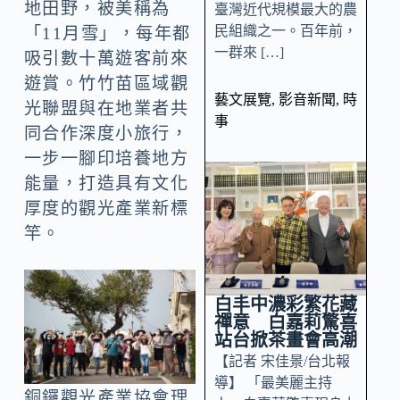
地田野，被美稱為
臺灣近代規模最大的農
民組織之一。百年前，
「11月雪」，每年都
一群來 […]
吸引數十萬遊客前來
遊賞。竹竹苗區域觀
藝文展覽
,
影音新聞
,
時
光聯盟與在地業者共
事
同合作深度小旅行，
一步一腳印培養地方
能量，打造具有文化
厚度的觀光產業新標
竿。
白丰中濃彩繁花藏
禪意 白嘉莉驚喜
站台掀茶畫會高潮
【記者 宋佳景/台北報
導】 「最美麗主持
銅鑼觀光產業協會理