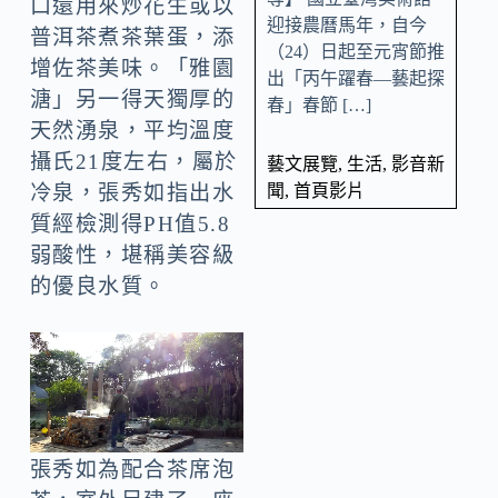
口還用來炒花生或以
迎接農曆馬年，自今
普洱茶煮茶葉蛋，添
（24）日起至元宵節推
增佐茶美味。「雅園
出「丙午躍春—藝起探
溏」另一得天獨厚的
春」春節 […]
天然湧泉，平均溫度
攝氏21度左右，屬於
藝文展覽
,
生活
,
影音新
聞
,
首頁影片
冷泉，張秀如指出水
質經檢測得PH值5.8
弱酸性，堪稱美容級
的優良水質。
張秀如為配合茶席泡