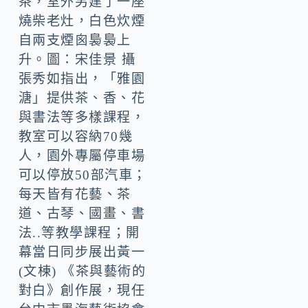
茶，室外另建了一座
燒柴老灶，白色炊煙
自兩支煙囪裊裊上
升。圖：宋佳景 攝
張秀如指出，「雅園
溏」提供茶、香、花
與書法等多樣課程，
教室可以容納70幾
人，園外專屬停車場
可以停放50部汽車；
每天皆有花藝、茶
道、古琴、國畫、書
法..等教學課程；開
幕當日同步展出黃一
(文棟) 《茶與藝術的
對白》創作展，現任