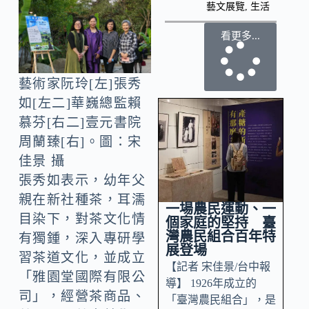
藝文展覽
,
生活
看更多...
藝術家阮玲[左]張秀
如[左二]華巍總監賴
慕芬[右二]壹元書院
周蘭臻[右]。圖：宋
佳景 攝
張秀如表示，幼年父
親在新社種茶，耳濡
一場農民運動、一
目染下，對茶文化情
個家庭的堅持 臺
灣農民組合百年特
有獨鍾，深入專研學
展登場
習茶道文化，並成立
【記者 宋佳景/台中報
「雅園堂國際有限公
導】 1926年成立的
司」，經營茶商品、
「臺灣農民組合」，是