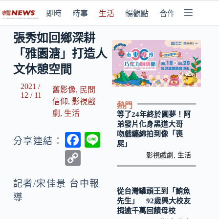
即時
時事
生活
暢觀點
合作媒體
張秀如回鄉深耕
「雅園溏」打造人
文休憩空間
2021 /
舊影像
,
民間
12 / 11
信仰
,
影視戲
熱門
劇
,
生活
等了24年終於圓夢！阿
弟發片化身黑道大哥
吻戲纏綿拍到像「喪
F
Li
分享連結：
屍」
ac
n
C
影視戲劇
,
生活
e
e
o
b
記者/宋佳景 台中報
p
從台灣罐頭王到「鮪魚
導
o
y
先生」 92歲興大校友
捐逾千萬回饋母校
o