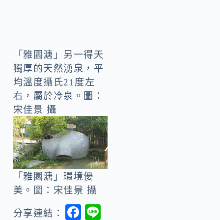
「雅園溏」另一得天
獨厚的天然湧泉，平
均溫度攝氏21度左
右，屬於冷泉。圖：
宋佳景 攝
「雅園溏」環境優
美。圖：宋佳景 攝
F
Li
分享連結：
ac
n
C
e
e
o
b
上一篇
下一篇