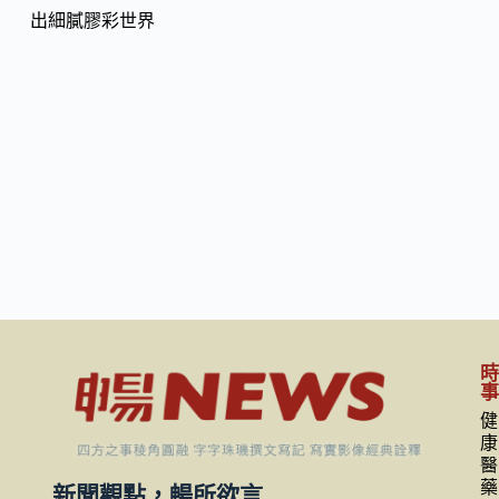
健
康
醫
藥
新聞觀點，暢所欲言