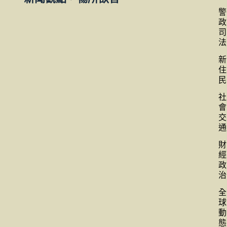
警
政
司
法
新
住
民
社
會
交
通
財
經
政
治
全
球
動
態