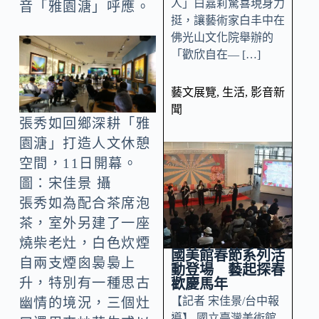
人」白嘉莉驚喜現身力
音「雅園溏」呼應。
挺，讓藝術家白丰中在
佛光山文化院舉辦的
「歡欣自在— […]
藝文展覽
,
生活
,
影音新
聞
張秀如回鄉深耕「雅
園溏」打造人文休憩
空間，11日開幕。
圖：宋佳景 攝
張秀如為配合茶席泡
茶，室外另建了一座
燒柴老灶，白色炊煙
國美館春節系列活
自兩支煙囪裊裊上
動登場 藝起探春
升，特別有一種思古
歡慶馬年
【記者 宋佳景/台中報
幽情的境況，三個灶
導】 國立臺灣美術館