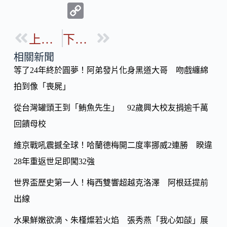
p
o
y
相關新聞
o
等了24年終於圓夢！阿弟發片化身黑道大哥 吻戲纏綿
Li
k
拍到像「喪屍」
n
k
從台灣罐頭王到「鮪魚先生」 92歲興大校友捐逾千萬
回饋母校
維京戰吼震撼全球！哈蘭德梅開二度率挪威2連勝 睽違
28年重返世足即闖32強
世界盃歷史第一人！梅西雙響超越克洛澤 阿根廷提前
出線
水果鮮嫩欲滴、朱槿燦若火焰 張秀燕「我心如燄」展
出細膩膠彩世界