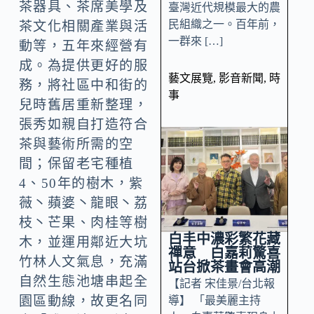
茶器具、茶席美學及
臺灣近代規模最大的農
民組織之一。百年前，
茶文化相關產業與活
一群來 […]
動等，五年來經營有
成。為提供更好的服
藝文展覽
,
影音新聞
,
時
務，將社區中和街的
事
兒時舊居重新整理，
張秀如親自打造符合
茶與藝術所需的空
間；保留老宅種植
4、50年的樹木，紫
薇丶蘋婆丶龍眼丶荔
枝丶芒果、肉桂等樹
白丰中濃彩繁花藏
木，並運用鄰近大坑
禪意 白嘉莉驚喜
竹林人文氣息，充滿
站台掀茶畫會高潮
自然生態池塘串起全
【記者 宋佳景/台北報
園區動線，故更名同
導】 「最美麗主持