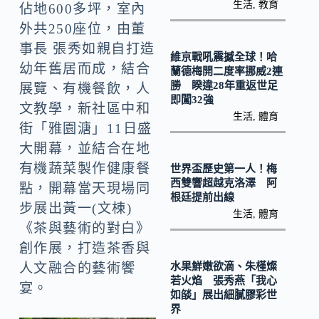
Li
生活
,
教育
佔地600多坪，室內
k
n
外共250座位，由董
k
事長 張秀如親自打造
維京戰吼震撼全球！哈
幼年舊居而成，結合
蘭德梅開二度率挪威2連
勝 睽違28年重返世足
展覽、有機餐飲，人
即闖32強
文教學，新社區中和
生活
,
體育
街「雅園溏」11日盛
大開幕，並結合在地
有機蔬菜製作健康餐
世界盃歷史第一人！梅
西雙響超越克洛澤 阿
點，開幕當天現場同
根廷提前出線
步展出黃一(文棟)
生活
,
體育
《茶與藝術的對白》
創作展，打造茶香與
水果鮮嫩欲滴、朱槿燦
人文融合的藝術饗
若火焰 張秀燕「我心
宴。
如燄」展出細膩膠彩世
界