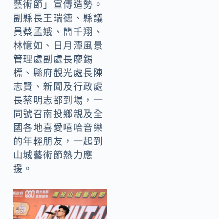
藝術節」宣傳造勢。
副縣長王瑞德、縣議
員蔡孟娥、簡千翔、
林憶如、日月潭風景
管理處副處長廖錫
標、縣府觀光處長陳
志賢、新聞及行政處
長蔡明志都到場，一
同號召南投鄉親及全
國各地喜愛嘻哈音樂
的年輕朋友，一起到
山城藝術節熱力應
援。