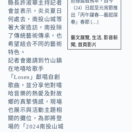
迎接農曆馬年，自今
縣長許淑華主持記者
（24）日起至元宵節推
會並表示，炎炎夏日
出「丙午躍春—藝起探
何處去，南投山城等
春」春節 […]
著大家造訪，南投除
了傳統藝術傳承，也
藝文展覽
,
生活
,
影音新
希望結合不同的藝術
聞
,
首頁影片
特色。
記者會邀請到竹山鎮
在地嘻哈歌手
「Losen」獻唱自創
歌曲，並分享他對嘻
哈音樂的熱愛及對故
鄉的真摯情感，現場
也展示與活動主題相
關的攤位，為即將登
場的「2024南投山城