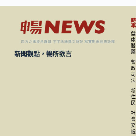
健
康
醫
藥
新聞觀點，暢所欲言
警
政
司
法
新
住
民
社
會
交
通