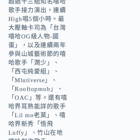
超過十三組知名嘻哈
歌手接力演出，連續
High唱5個小時。最
大壓軸卡司為「台灣
嘻哈OG級人物-國
蛋」，以及連續兩年
參與山城藝術節的嘻
哈歌手「潤少」、
「西屯純愛組」、
「Mlutiverse」、
「Rooftopmob」、
「OAC」等。還有嘻
哈界耳熟能詳的歌手
「Lil mo老莫」、嘻
哈界新秀「悟飛
Luffy」、竹山在地