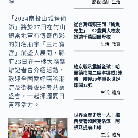
導
o
影視戲劇
,
生活
y
o
Li
「2024南投山城藝術
k
n
從台灣罐頭王到「鮪魚
節」將於27日在竹山
先生」 92歲興大校友
k
鎮當地富有傳奇色彩
捐逾千萬回饋母校
的知名廟宇「三月寶
生活
,
教育
宮」前盛大展開，縣
府23日在一樓大廳舉
維京戰吼震撼全球！哈
辦記者會介紹活動，
蘭德梅開二度率挪威2連
歡迎全國愛好嘻哈潮
勝 睽違28年重返世足
即闖32強
流及街舞愛好者共襄
生活
,
體育
盛會，一起揮灑夏日
青春活力。
世界盃歷史第一人！梅
西雙響超越克洛澤 阿
根廷提前出線
生活
,
體育