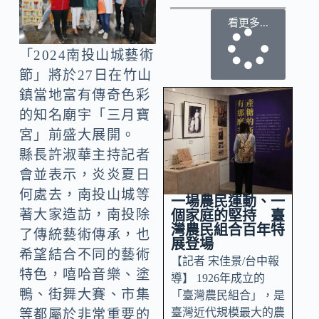
看更多...
「2024南投山城藝術
節」將於27日在竹山
鎮當地富有傳奇色彩
的知名廟宇「三月寶
宮」前盛大展開。
縣長許淑華主持記者
會並表示，炎炎夏日
何處去，南投山城等
一場農民運動、一
著大家造訪，南投除
個家庭的堅持 臺
灣農民組合百年特
了傳統藝術傳承，也
展登場
希望結合不同的藝術
【記者 宋佳景/台中報
特色，嘻哈音樂、塗
導】 1926年成立的
鴨、街舞大賽、市集
「臺灣農民組合」，是
臺灣近代規模最大的農
等都屬於非常重要的