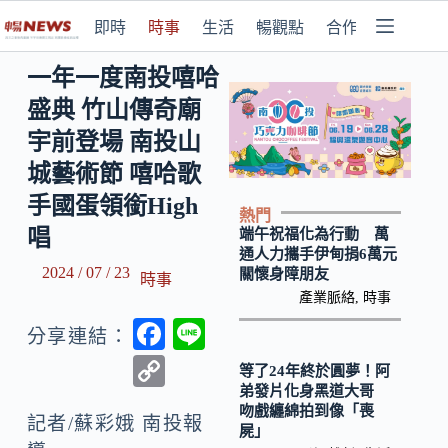
即時
時事
生活
暢觀點
合作媒體
一年一度南投嘻哈
盛典 竹山傳奇廟
宇前登場 南投山
城藝術節 嘻哈歌
手國蛋領銜High
熱門
唱
端午祝福化為行動 萬
通人力攜手伊甸捐6萬元
2024 / 07 / 23
關懷身障朋友
時事
產業脈絡
,
時事
F
Li
分享連結：
ac
n
C
等了24年終於圓夢！阿
e
e
弟發片化身黑道大哥
o
吻戲纏綿拍到像「喪
b
記者/蘇彩娥 南投報
p
屍」