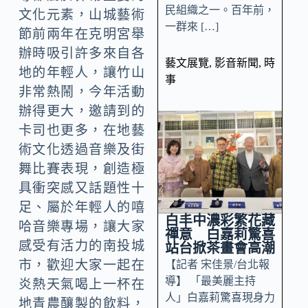
民組織之一。百年前，
文化元素，山城藝術
一群來 […]
節前兩年在克明宮舉
辦時吸引許多來自各
藝文展覽
,
影音新聞
,
時
地的年輕人，讓竹山
事
非常熱鬧，今年活動
辦得更大，邀請到的
卡司也更多，在地藝
術文化透過音樂及街
舞比賽表現，創造極
具衝突感又話題性十
足、屬於年輕人的嘻
白丰中濃彩繁花藏
哈音樂專場，讓大家
禪意 白嘉莉驚喜
感受有活力的南投城
站台掀茶畫會高潮
市，歡迎大家一起在
【記者 宋佳景/台北報
導】 「最美麗主持
炎熱天氣喝上一杯在
人」白嘉莉驚喜現身力
地青農釀製的飲料，