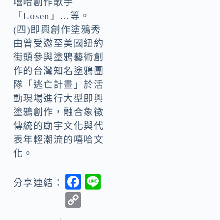
嘻哈創作歌手
「Losen」…等。
(四)即興創作塗鴉秀
由曾受邀至美國紐約
街頭參與塗鴉藝術創
作的台灣知名塗鴉團
隊「逃亡計畫」於活
動現場進行大型即興
塗鴉創作，融合象徵
傳統的廟宇文化與代
表年輕潮流的嘻哈文
化。
F
Li
分享連結：
ac
n
C
e
e
o