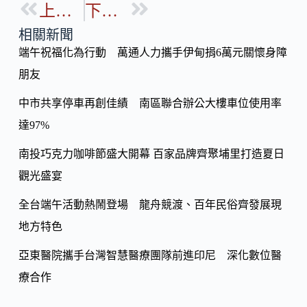
b
上一篇
下一篇
p
o
y
相關新聞
o
端午祝福化為行動 萬通人力攜手伊甸捐6萬元關懷身障
Li
k
朋友
n
k
中市共享停車再創佳績 南區聯合辦公大樓車位使用率
達97%
南投巧克力咖啡節盛大開幕 百家品牌齊聚埔里打造夏日
觀光盛宴
全台端午活動熱鬧登場 龍舟競渡、百年民俗齊發展現
地方特色
亞東醫院攜手台灣智慧醫療團隊前進印尼 深化數位醫
療合作