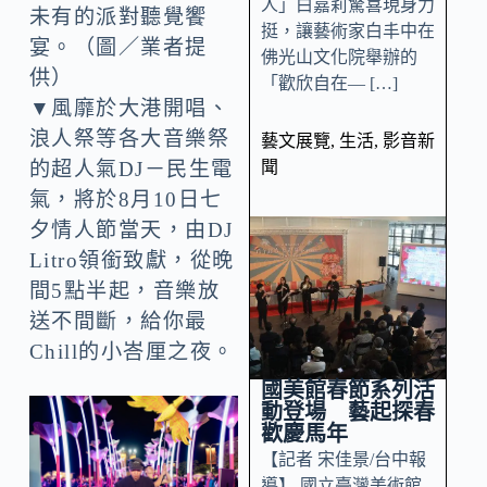
人」白嘉莉驚喜現身力
未有的派對聽覺饗
挺，讓藝術家白丰中在
宴。（圖／業者提
佛光山文化院舉辦的
供）
「歡欣自在— […]
▼風靡於大港開唱、
浪人祭等各大音樂祭
藝文展覽
,
生活
,
影音新
聞
的超人氣DJ－民生電
氣，將於8月10日七
夕情人節當天，由DJ
Litro領銜致獻，從晚
間5點半起，音樂放
送不間斷，給你最
Chill的小峇厘之夜。
國美館春節系列活
動登場 藝起探春
歡慶馬年
【記者 宋佳景/台中報
導】 國立臺灣美術館