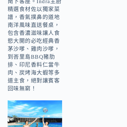
南下客座。Indra主廚
精選食材佐以獨家菜
譜，香氣撲鼻的道地
南洋風味直送餐桌，
包含香濃滋味讓人食
慾大開的必吃經典香
茅沙嗲、雞肉沙嗲，
到峇里島BBQ豬肋
排、印尼香料仁當牛
肉、炭烤海大蝦等多
道主食，絕對讓賓客
回味無窮！