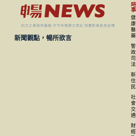
健
康
醫
藥
新聞觀點，暢所欲言
警
政
司
法
新
住
民
社
會
交
通
財
經