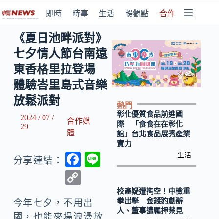
即時
時事
生活
暢觀點
合作媒體
《夏日池畔派對》
七夕情人節台南遠
東香格里拉登場
體驗峇里島式音樂
放鬆派對
熱門
彰化優質食品前進國
2024 / 07 /
合作媒
際 「食食在在彰化
29
體
館」台北食品展秀產業
實力
F
Li
生活
分享連結：
ac
n
C
e
e
o
校產疑遭掏空！中檢重
拳出擊 金錢豹創辦
b
今年七夕，不用出
p
人、董事遭羈押禁見
國，也能來場浪漫放