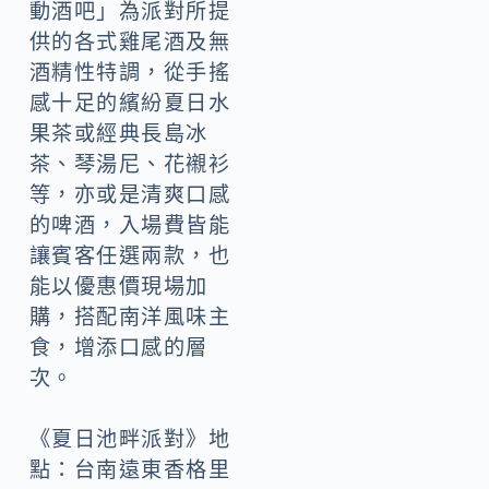
動酒吧」為派對所提
供的各式雞尾酒及無
酒精性特調，從手搖
感十足的繽紛夏日水
果茶或經典長島冰
茶、琴湯尼、花襯衫
等，亦或是清爽口感
的啤酒，入場費皆能
讓賓客任選兩款，也
能以優惠價現場加
購，搭配南洋風味主
食，增添口感的層
次。
《夏日池畔派對》地
點：台南遠東香格里