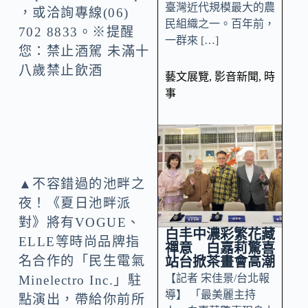
臺灣近代規模最大的農
，或洽詢專線(06)
民組織之一。百年前，
702 8833。※提醒
一群來 […]
您：禁止酒駕 未滿十
八歲禁止飲酒
藝文展覽
,
影音新聞
,
時
事
▲不容錯過的池畔之
夜！《夏日池畔派
對》將有VOGUE、
白丰中濃彩繁花藏
ELLE等時尚品牌指
禪意 白嘉莉驚喜
名合作的「民生電氣
站台掀茶畫會高潮
【記者 宋佳景/台北報
Minelectro Inc.」駐
導】 「最美麗主持
點演出，帶給你前所