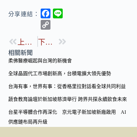
F
Li
分享連結：
ac
n
C
e
e
o
b
上一篇
下一篇
p
o
y
相關新聞
o
柔佛醫療崛起與台灣的新機會
Li
k
n
全球晶圓代工市場創新高，台積電擴大領先優勢
k
台海有事，世界有事：從香格里拉對話看全球共同利益
蔬食教育論壇於新加坡慈濟舉行 跨界共探永續飲食未來
台星半導體合作再深化 京元電子新加坡新廠啟用 AI
供應鏈布局再升級