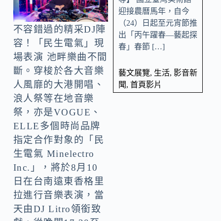
迎接農曆馬年，自今
（24）日起至元宵節推
不容錯過的精采DJ陣
出「丙午躍春—藝起探
容！「民生電氣」現
春」春節 […]
場表演 池畔樂曲不間
斷。穿梭於各大音樂
藝文展覽
,
生活
,
影音新
人風靡的大港開唱、
聞
,
首頁影片
浪人祭等在地音樂
祭，亦是VOGUE、
ELLE多個時尚品牌
指定合作對象的「民
生電氣 Minelectro
Inc.」，將於8月10
日在台南遠東香格里
拉進行音樂表演，當
天由DJ Litro領銜致