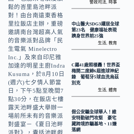
o
y
警政司法
,
時事
鬆的峇里島池畔派
o
Li
對！由台南遠東香格
k
n
里拉飯店主辦，重磅
中山醫大SDG3躍居全球
k
第23名 健康福祉表現
邀請南台灣超高人氣
躋身世界前25強
的音樂派對品牌「民
生活
,
教育
生電氣 Minelectro
Inc.」及來自印尼雅
C羅41歲照樣轟！世界盃
加達的明星主廚Indra
梅開二度締6屆進球神紀
Kusuma，於8月10日
錄 葡萄牙5球血洗烏茲
(週六)七夕情人節當
別克
生活
,
體育
日，下午5點至晚間7
點30分，在飯店七樓
露天池畔盛大舉辦一
假公安騙全球華人！維
場前所未有的音樂派
安特勤破門攻堅 豪宅
對盛宴－《夏日池畔
藏跨境詐騙基地、11嫌
落網
派對》，囊括池畔戲