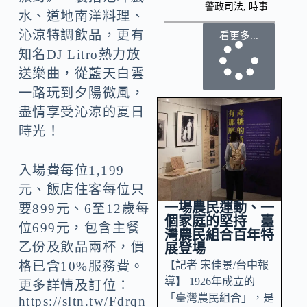
警政司法
,
時事
水、道地南洋料理、
沁涼特調飲品，更有
看更多...
知名DJ Litro熱力放
送樂曲，從藍天白雲
一路玩到夕陽微風，
盡情享受沁涼的夏日
時光！
入場費每位1,199
元、飯店住客每位只
一場農民運動、一
要899元、6至12歲每
個家庭的堅持 臺
位699元，包含主餐
灣農民組合百年特
乙份及飲品兩杯，價
展登場
【記者 宋佳景/台中報
格已含10%服務費。
導】 1926年成立的
更多詳情及訂位：
「臺灣農民組合」，是
https://sltn.tw/Fdrqn