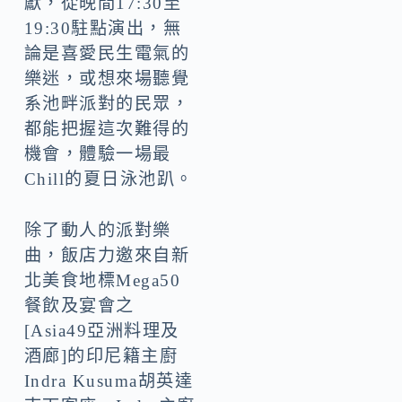
獻，從晚間17:30至
19:30駐點演出，無
論是喜愛民生電氣的
樂迷，或想來場聽覺
系池畔派對的民眾，
都能把握這次難得的
機會，體驗一場最
Chill的夏日泳池趴。
除了動人的派對樂
曲，飯店力邀來自新
北美食地標Mega50
餐飲及宴會之
[Asia49亞洲料理及
酒廊]的印尼籍主廚
Indra Kusuma胡英達