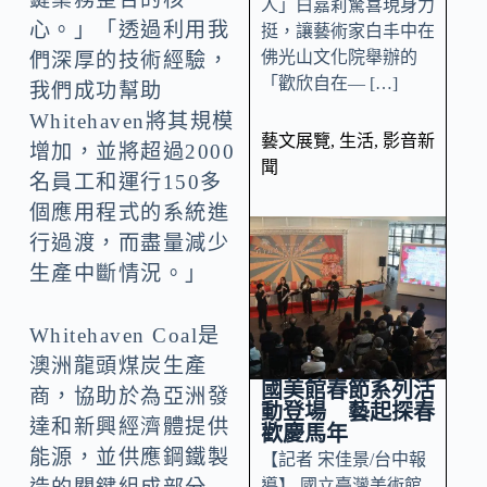
人」白嘉莉驚喜現身力
心。」「透過利用我
挺，讓藝術家白丰中在
佛光山文化院舉辦的
們深厚的技術經驗，
「歡欣自在— […]
我們成功幫助
Whitehaven將其規模
藝文展覽
,
生活
,
影音新
增加，並將超過2000
聞
名員工和運行150多
個應用程式的系統進
行過渡，而盡量減少
生產中斷情況。」
Whitehaven Coal是
澳洲龍頭煤炭生產
國美館春節系列活
商，協助於為亞洲發
動登場 藝起探春
達和新興經濟體提供
歡慶馬年
能源，並供應鋼鐵製
【記者 宋佳景/台中報
導】 國立臺灣美術館