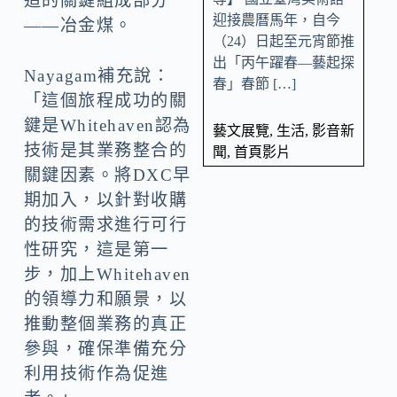
造的關鍵組成部分
迎接農曆馬年，自今
——冶金煤。
（24）日起至元宵節推
出「丙午躍春—藝起探
Nayagam補充說：
春」春節 […]
「這個旅程成功的關
鍵是Whitehaven認為
藝文展覽
,
生活
,
影音新
技術是其業務整合的
聞
,
首頁影片
關鍵因素。將DXC早
期加入，以針對收購
的技術需求進行可行
性研究，這是第一
步，加上Whitehaven
的領導力和願景，以
推動整個業務的真正
參與，確保準備充分
利用技術作為促進