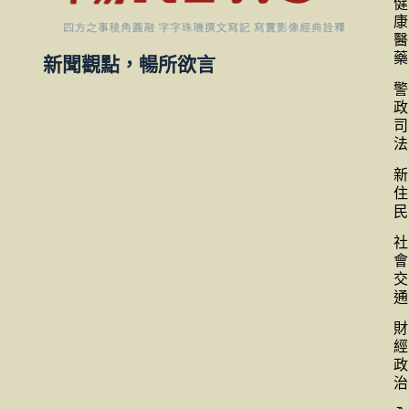
健
康
醫
藥
新聞觀點，暢所欲言
警
政
司
法
新
住
民
社
會
交
通
財
經
政
治