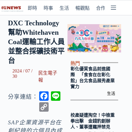
即時
時事
生活
暢觀點
合作媒體
DXC Technology
幫助Whitehaven
Coal運輸工作人員
並整合採礦技術平
台
熱門
彰化優質食品前進國
2024 / 07 /
民生電子
際 「食食在在彰化
30
報
館」台北食品展秀產業
實力
F
Li
生活
分享連結：
ac
n
C
e
e
o
校產疑遭掏空！中檢重
拳出擊 金錢豹創辦
b
SAP企業資源平台在
p
人、董事遭羈押禁見
創紀錄的六個月內成