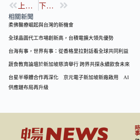
b
上一篇
下一篇
p
o
y
相關新聞
o
柔佛醫療崛起與台灣的新機會
Li
k
n
全球晶圓代工市場創新高，台積電擴大領先優勢
k
台海有事，世界有事：從香格里拉對話看全球共同利益
蔬食教育論壇於新加坡慈濟舉行 跨界共探永續飲食未來
台星半導體合作再深化 京元電子新加坡新廠啟用 AI
供應鏈布局再升級