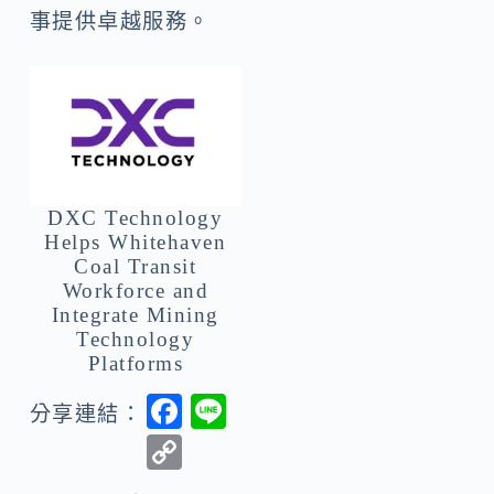
事提供卓越服務。
DXC Technology
Helps Whitehaven
Coal Transit
Workforce and
Integrate Mining
Technology
Platforms
F
Li
分享連結：
ac
n
C
e
e
o