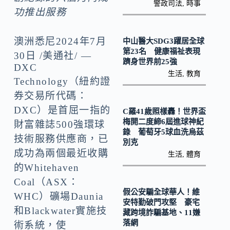
o
y
警政司法
,
時事
功推出服務
o
Li
k
n
澳洲悉尼
2024年7月
中山醫大SDG3躍居全球
k
第23名 健康福祉表現
30日
/美通社/ —
躋身世界前25強
DXC
生活
,
教育
Technology（紐約證
券交易所代碼：
DXC）是首屈一指的
C羅41歲照樣轟！世界盃
梅開二度締6屆進球神紀
財富雜誌500強環球
錄 葡萄牙5球血洗烏茲
技術服務供應商，已
別克
成功為兩個最近收購
生活
,
體育
的Whitehaven
Coal（ASX：
假公安騙全球華人！維
WHC）礦場Daunia
安特勤破門攻堅 豪宅
和Blackwater實施技
藏跨境詐騙基地、11嫌
落網
術系統，使