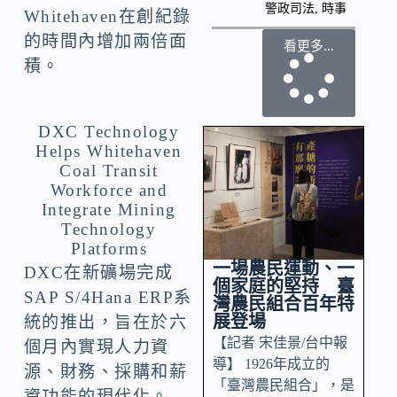
警政司法
,
時事
Whitehaven在創紀錄
的時間內增加兩倍面
看更多...
積。
DXC Technology
Helps Whitehaven
Coal Transit
Workforce and
Integrate Mining
Technology
Platforms
一場農民運動、一
DXC在新礦場完成
個家庭的堅持 臺
SAP S/4Hana ERP系
灣農民組合百年特
展登場
統的推出，旨在於六
【記者 宋佳景/台中報
個月內實現人力資
導】 1926年成立的
源、財務、採購和薪
「臺灣農民組合」，是
資功能的現代化。