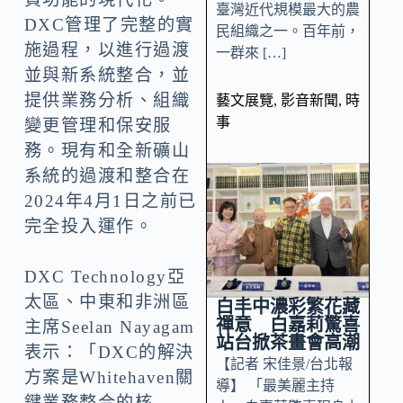
臺灣近代規模最大的農
DXC管理了完整的實
民組織之一。百年前，
施過程，以進行過渡
一群來 […]
並與新系統整合，並
提供業務分析、組織
藝文展覽
,
影音新聞
,
時
事
變更管理和保安服
務。現有和全新礦山
系統的過渡和整合在
2024年4月1日之前已
完全投入運作。
DXC Technology亞
太區、中東和非洲區
白丰中濃彩繁花藏
禪意 白嘉莉驚喜
主席Seelan Nayagam
站台掀茶畫會高潮
表示：「DXC的解決
【記者 宋佳景/台北報
方案是Whitehaven關
導】 「最美麗主持
鍵業務整合的核