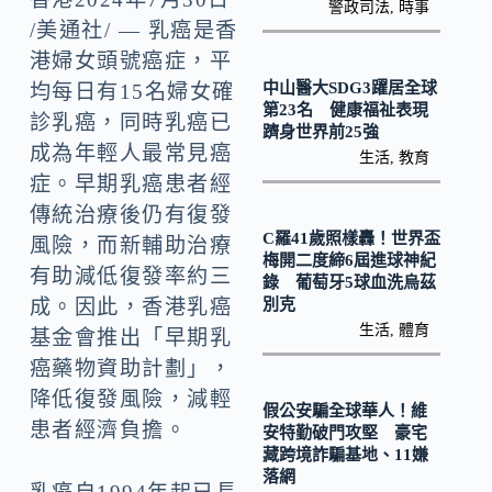
b
p
警政司法
,
時事
/美通社/ — 乳癌是香
o
y
港婦女頭號癌症，平
o
Li
中山醫大SDG3躍居全球
均每日有15名婦女確
k
n
第23名 健康福祉表現
診乳癌，同時乳癌已
躋身世界前25強
k
成為年輕人最常見癌
生活
,
教育
症。早期乳癌患者經
傳統治療後仍有復發
C羅41歲照樣轟！世界盃
風險，而新輔助治療
梅開二度締6屆進球神紀
有助減低復發率約三
錄 葡萄牙5球血洗烏茲
別克
成。因此，香港乳癌
生活
,
體育
基金會推出「早期乳
癌藥物資助計劃」，
降低復發風險，減輕
假公安騙全球華人！維
患者經濟負擔。
安特勤破門攻堅 豪宅
藏跨境詐騙基地、11嫌
落網