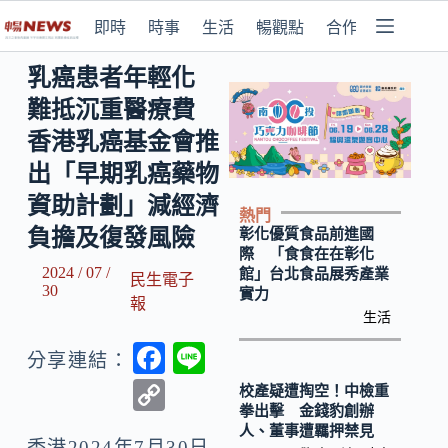
即時
時事
生活
暢觀點
合作媒體
乳癌患者年輕化
難抵沉重醫療費
香港乳癌基金會推
出「早期乳癌藥物
資助計劃」減經濟
熱門
負擔及復發風險
彰化優質食品前進國
際 「食食在在彰化
2024 / 07 /
館」台北食品展秀產業
民生電子
30
實力
報
生活
F
Li
分享連結：
ac
n
C
校產疑遭掏空！中檢重
拳出擊 金錢豹創辦
e
e
o
人、董事遭羈押禁見
香港
2024年7月30日