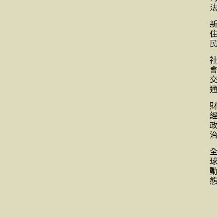
法
新
住
民
社
會
交
通
財
經
政
治
全
球
動
態