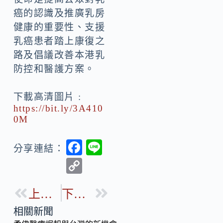
癌的認識及推廣乳房
健康的重要性、支援
乳癌患者踏上康復之
路及倡議改善本港乳
防控和醫護方案。
下載高清圖片﹕
https://bit.ly/3A410
0M
F
Li
分享連結：
ac
n
C
e
e
o
b
上一篇
下一篇
p
o
y
相關新聞