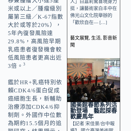
移兼腫瘤大小達5厘
人」白嘉莉驚喜現身力
米或以上／腫瘤級別
挺，讓藝術家白丰中在
佛光山文化院舉辦的
屬第三級／K-67指數
「歡欣自在— […]
大於或等於20%），
5年內復發風險達
藝文展覽
,
生活
,
影音新
29.8%，高風險早期
聞
乳癌患者復發機會較
低風險患者更高出近
3
3倍。
鑑於HR+乳癌特別依
賴CDK4/6蛋白促成
癌細胞生長，新輔助
國美館春節系列活
治療添加CDK4/6抑
動登場 藝起探春
制劑。外國作中位數
歡慶馬年
為期約15.5個月的追
【記者 宋佳景/台中報
導】 國立臺灣美術館