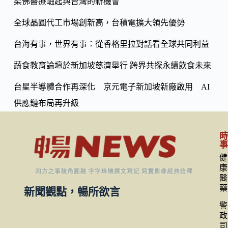
o
柔佛醫療崛起與台灣的新機會
Li
k
n
全球晶圓代工市場創新高，台積電擴大領先優勢
k
台海有事，世界有事：從香格里拉對話看全球共同利益
蔬食教育論壇於新加坡慈濟舉行 跨界共探永續飲食未來
台星半導體合作再深化 京元電子新加坡新廠啟用 AI
供應鏈布局再升級
健
康
醫
藥
新聞觀點，暢所欲言
警
政
司