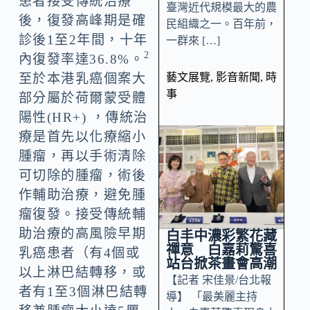
患者接受傳統治療
臺灣近代規模最大的農
後，復發高峰期是確
民組織之一。百年前，
診後1至2年間，十年
一群來 […]
2
內復發率達36.8%。
藝文展覽
,
影音新聞
,
時
至於本港乳癌個案大
事
部分屬於荷爾蒙受體
陽性(HR+) ，傳統治
療是首先以化療縮小
腫瘤，再以手術清除
可切除的腫瘤，術後
作輔助治療，避免腫
瘤復發。接受傳統輔
助治療的高風險早期
白丰中濃彩繁花藏
禪意 白嘉莉驚喜
乳癌患者（有4個或
站台掀茶畫會高潮
以上淋巴結轉移，或
【記者 宋佳景/台北報
者有1至3個淋巴結轉
導】 「最美麗主持