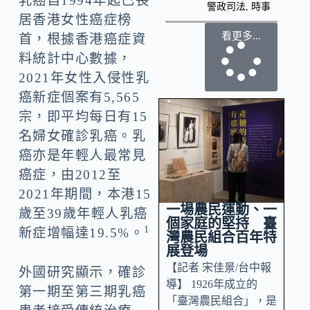
乳癌自1994年起已長
警政司法
,
時事
居香港女性癌症榜
看更多...
首，根據香港癌症資
料統計中心數據，
2021年女性入侵性乳
癌新症個案有5,565
宗，即平均每日有15
名婦女確診乳癌。乳
癌亦是年輕人最常見
癌症，由2012至
2021年期間，本港15
一場農民運動、一
歲至39歲年輕人乳癌
個家庭的堅持 臺
1
新症增幅達19.5%。
灣農民組合百年特
展登場
【記者 宋佳景/台中報
外國研究顯示，確診
導】 1926年成立的
第一期至第三期乳癌
「臺灣農民組合」，是