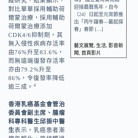
蹤研究，結果顯示，
迎接農曆馬年，自今
對比單單採用輔助荷
（24）日起至元宵節推
爾蒙治療，採用輔助
出「丙午躍春—藝起探
荷爾蒙治療添加
春」春節 […]
CDK4/6抑制劑，其
無入侵性疾病存活率
藝文展覽
,
生活
,
影音新
由76%升至83.6%，
聞
,
首頁影片
而無遠端復發存活率
亦由79.2%升至
86%，令復發率降低
4
逾三成。
香港乳癌基金會管治
委員會副主席、腫瘤
科專科醫生邱振中醫
生
表示，乳癌患者漸