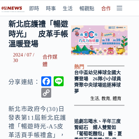
即時
時事
生活
暢觀點
合作媒體
新北庇護禮「暢遊
時光」 皮革手帳
溫暖登場
2024 / 07 /
合作媒
30
體
熱門
台中盃幼兒棒球全國大
F
Li
賽登場 26隊小小球員
分享連結：
齊聚中央球場追逐棒球
ac
n
C
夢
e
e
生活
,
教育
,
體育
o
b
新北市政府今(30)日
p
發表第11屆新北庇護
o
y
追劇忘喝水、半年三度
禮「暢遊時光-A5皮
腎結石 婦人雙腎如
o
Li
「葡萄乾麵包」 醫：夏
革活頁手帳禮盒」，