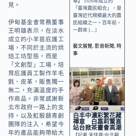
導】 1926年成立的
見。
「臺灣農民組合」，是
臺灣近代規模最大的農
伊甸基金會常務董事
民組織之一。百年前，
一群來 […]
王明雄表示，在淡水
成立的小羊苗庇護工
藝文展覽
,
影音新聞
,
時
場，不同於主流的烘
事
焙工坊型態，而是
「文創型」工場，培
育庇護員工製作羊毛
氈、皮革，販售獨一
無二，充滿溫度的手
作商品。非常感謝新
北市政府一路上的支
白丰中濃彩繁花藏
持，以及魟骰篩青創
禪意 白嘉莉驚喜
團隊的注入，希望今
站台掀茶畫會高潮
年的產品能夠帶給大
【記者 宋佳景/台北報