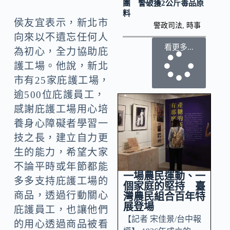
團 警破獲2公斤毒品原
料
侯友宜表示，新北市
警政司法
,
時事
向來以不遺忘任何人
看更多...
為初心，全力協助庇
護工場。他說，新北
市有25家庇護工場，
逾500位庇護員工，
感謝庇護工場用心培
養身心障礙者學習一
技之長，建立自力更
生的能力，希望大家
不論平時或年節都能
一場農民運動、一
多多支持庇護工場的
個家庭的堅持 臺
商品，透過行動關心
灣農民組合百年特
展登場
庇護員工，也讓他們
【記者 宋佳景/台中報
的用心透過商品被看