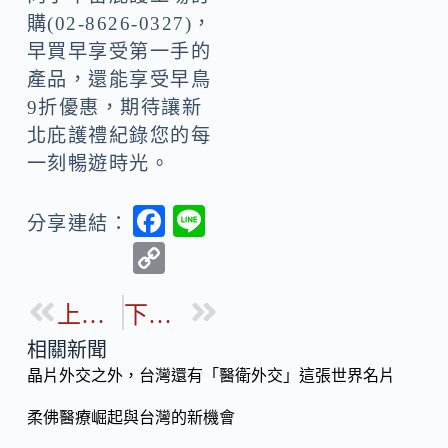
購(02-8626-0327)，
早買早享受第一手的
產品，還能享受早鳥
9折優惠，期待讓新
北庇護禮紀錄您的每
一刻暢遊時光。
F
Li
分享連結：
ac
n
C
e
e
o
b
上一篇
下一篇
p
o
y
相關新聞
o
晶片外交之外，台灣還有「醫衛外交」這張世界名片
Li
k
n
柔佛醫療崛起與台灣的新機會