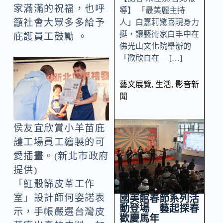
家滿滿的祝福，也呼
導】 「最美麗主持
籲社會大眾多多給予
人」白嘉莉驚喜現身力
挺，讓藝術家白丰中在
庇護員工鼓勵 。
佛光山文化院舉辦的
「歡欣自在— […]
藝文展覽
,
生活
,
影音新
聞
侯友宜欣賞小羊苗庇
護工場員工繪製的可
愛插畫。(新北市政府
提供)
「魟骰篩皮革工作
室」設計師何姿諾表
國美館春節系列活
動登場 藝起探春
示，手帳嚴選台灣皮
歡慶馬年