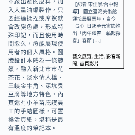
革廠出產的皮料，加
【記者 宋佳景/台中報
入大量油蠟製作，只
導】 國立臺灣美術館
要經過揉捏或摩擦就
迎接農曆馬年，自今
（24）日起至元宵節推
會改變色調，形成特
出「丙午躍春—藝起探
殊印記，而且使用時
春」春節 […]
間愈久，愈能展現使
用者的個人風格。圖
藝文展覽
,
生活
,
影音新
騰設計本體為一條鯨
聞
,
首頁影片
鯊，融入新北市市花
茶花、淡水情人橋、
三峽金牛角、深坑臭
豆腐等地方特色，內
頁還有小羊苗庇護員
工的手繪圖樣，可置
換活頁紙，堪稱是最
有溫度的筆記本。