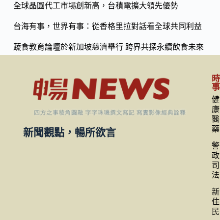
k
全球晶圓代工市場創新高，台積電擴大領先優勢
台海有事，世界有事：從香格里拉對話看全球共同利益
蔬食教育論壇於新加坡慈濟舉行 跨界共探永續飲食未來
健
康
醫
藥
新聞觀點，暢所欲言
警
政
司
法
新
住
民