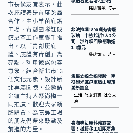
k
n
季結石患者增2至3倍
市長侯友宜表示，此
健康醫藥
,
時事
k
次庇護禮是首度跨局
合作，由小羊苗庇護
工場、青創團隊魟骰
非法掩埋1800噸有害廢
玻璃 中檢起訴7人3公
篩皮革工作室聯手推
司 涉詐領回收補助逾
出，以「青創挺庇
3.8億元
護、庇護有青創」為
警政司法
,
時事
亮點，利用鯨鯊包容
意象，結合新北市13
集集支線全線復駛 南
個文化元素，設計新
投觀光鐵道重啟山城旅
北專屬圖騰，並邀請
遊新篇章
生活
,
旅食消費
,
社會交
金鐘主持人蔡尚樺一
通
同推廣，歡迎大家踴
躍購買，為庇護工場
的朋友們帶來鼓勵及
毒咖啡包原料藏露營
前進的力量。
區！越籍移工組販毒集