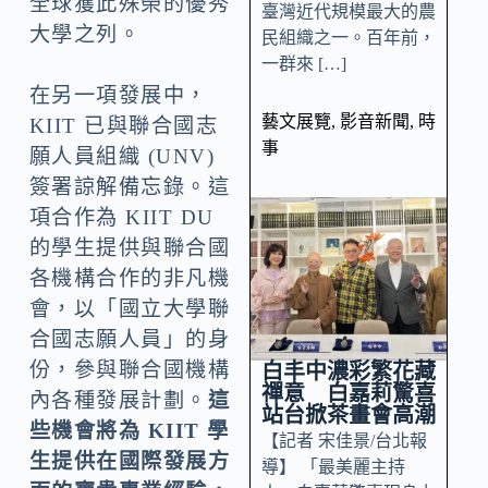
全球獲此殊榮的優秀
臺灣近代規模最大的農
大學之列。
民組織之一。百年前，
一群來 […]
在另一項發展中，
藝文展覽
,
影音新聞
,
時
KIIT 已與聯合國志
事
願人員組織 (UNV)
簽署諒解備忘錄。這
項合作為 KIIT DU
的學生提供與聯合國
各機構合作的非凡機
會，以「國立大學聯
合國志願人員」的身
份，參與聯合國機構
白丰中濃彩繁花藏
禪意 白嘉莉驚喜
內各種發展計劃。
這
站台掀茶畫會高潮
些機會將為 KIIT 學
【記者 宋佳景/台北報
生提供在國際發展方
導】 「最美麗主持