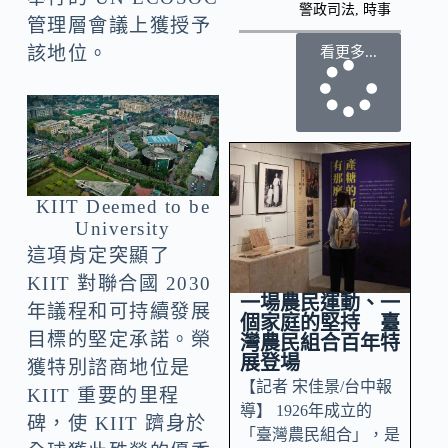
警政司法
,
時事
管理層會議上獲授予
該地位。
看更多...
KIIT Deemed to be
University
這項肯定突顯了
KIIT 對聯合國 2030
一場農民運動、一
年議程和可持續發展
個家庭的堅持 臺
目標的堅定承諾。榮
灣農民組合百年特
展登場
獲特別諮商地位是
【記者 宋佳景/台中報
KIIT 重要的里程
導】 1926年成立的
碑，使 KIIT 躋身於
「臺灣農民組合」，是