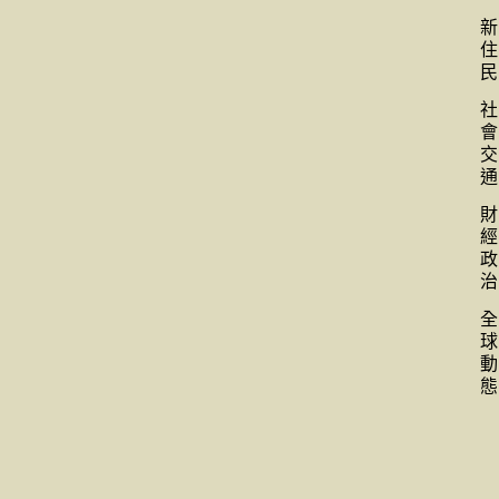
新
住
民
社
會
交
通
財
經
政
治
全
球
動
態