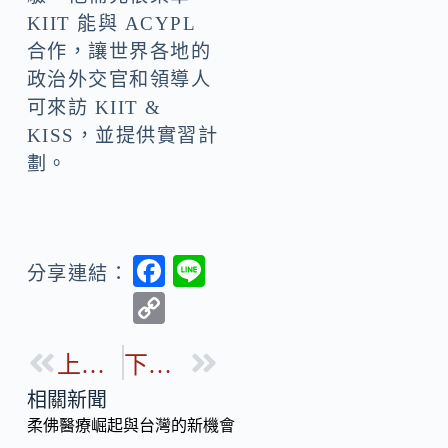
KIIT 能與 ACYPL
合作，讓世界各地的
政治外交官和領導人
可來訪 KIIT &
KISS，並提供實習計
劃。
F
Li
分享連結：
ac
n
C
e
e
o
b
上一篇
下一篇
p
o
y
相關新聞
o
柔佛醫療崛起與台灣的新機會
Li