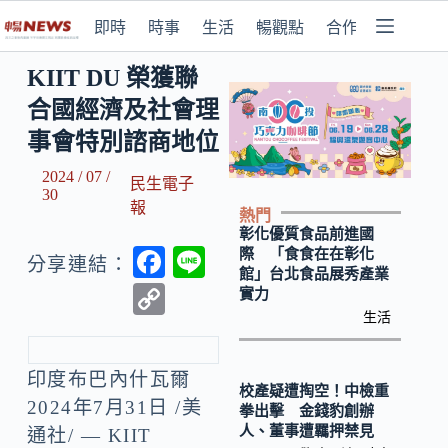
即時
時事
生活
暢觀點
合作媒體
KIIT DU 榮獲聯
合國經濟及社會理
事會特別諮商地位
2024 / 07 /
民生電子
30
報
熱門
彰化優質食品前進國
F
Li
際 「食食在在彰化
分享連結：
館」台北食品展秀產業
ac
n
C
實力
e
e
生活
o
b
p
印度布巴內什瓦爾
o
y
校產疑遭掏空！中檢重
2024年7月31日
/美
拳出擊 金錢豹創辦
o
Li
人、董事遭羈押禁見
通社/ — KIIT