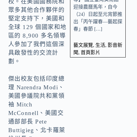
校。在美國國務院和
迎接農曆馬年，自今
眾多其他合作夥伴的
（24）日起至元宵節推
堅定支持下，美國和
出「丙午躍春—藝起探
全球 129 個國家和地
春」春節 […]
區的 8,900 多名領導
人參加了我們這個深
藝文展覽
,
生活
,
影音新
具啟發性的交流計
聞
,
首頁影片
劃。
傑出校友包括印度總
理 Narendra Modi、
美國參議院共和黨領
袖 Mitch
McConnell、美國交
通部部長 Pete
Buttigieg、北卡羅萊