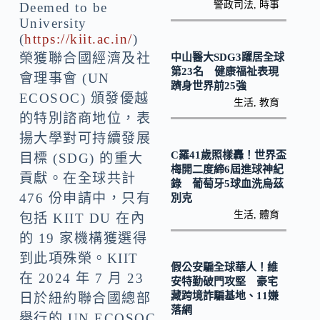
k
n
警政司法
,
時事
Deemed to be
University
k
(
https://kiit.ac.in/
)
榮獲聯合國經濟及社
中山醫大SDG3躍居全球
第23名 健康福祉表現
會理事會 (UN
躋身世界前25強
ECOSOC) 頒發優越
生活
,
教育
的特別諮商地位，表
揚大學對可持續發展
C羅41歲照樣轟！世界盃
目標 (SDG) 的重大
梅開二度締6屆進球神紀
貢獻。在全球共計
錄 葡萄牙5球血洗烏茲
476 份申請中，只有
別克
生活
,
體育
包括 KIIT DU 在內
的 19 家機構獲選得
到此項殊榮。KIIT
假公安騙全球華人！維
在 2024 年 7 月 23
安特勤破門攻堅 豪宅
藏跨境詐騙基地、11嫌
日於紐約聯合國總部
落網
舉行的 UN ECOSOC