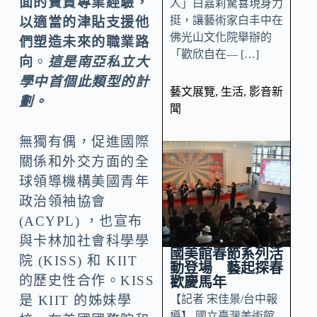
面的寶貴專業經驗，
人」白嘉莉驚喜現身力
挺，讓藝術家白丰中在
以適當的津貼支援他
佛光山文化院舉辦的
們塑造未來的職業路
「歡欣自在— […]
向
。
這是南亞私立大
學中首個此類型的計
藝文展覽
,
生活
,
影音新
劃。
聞
無獨有偶，促進國際
關係和外交方面的全
球領導機構美國青年
政治領袖協會
(ACYPL) ，也宣布
與卡林加社會科學學
國美館春節系列活
院 (KISS) 和 KIIT
動登場 藝起探春
的歷史性合作。KISS
歡慶馬年
【記者 宋佳景/台中報
是 KIIT 的姊妹學
導】 國立臺灣美術館