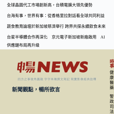
k
n
全球晶圓代工市場創新高，台積電擴大領先優勢
k
台海有事，世界有事：從香格里拉對話看全球共同利益
蔬食教育論壇於新加坡慈濟舉行 跨界共探永續飲食未來
台星半導體合作再深化 京元電子新加坡新廠啟用 AI
供應鏈布局再升級
健
康
醫
藥
新聞觀點，暢所欲言
警
政
司
法