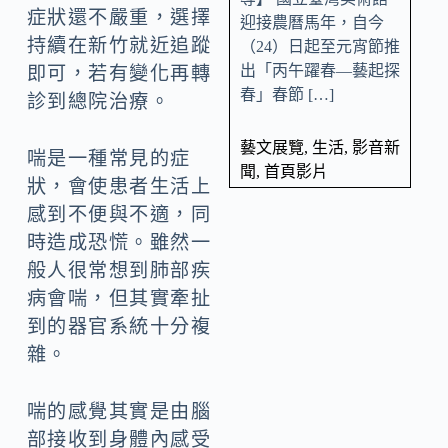
症狀還不嚴重，選擇
迎接農曆馬年，自今
持續在新竹就近追蹤
（24）日起至元宵節推
出「丙午躍春—藝起探
即可，若有變化再轉
春」春節 […]
診到總院治療。
藝文展覽
,
生活
,
影音新
喘是一種常見的症
聞
,
首頁影片
狀，會使患者生活上
感到不便與不適，同
時造成恐慌。雖然一
般人很常想到肺部疾
病會喘，但其實牽扯
到的器官系統十分複
雜。
喘的感覺其實是由腦
部接收到身體內感受