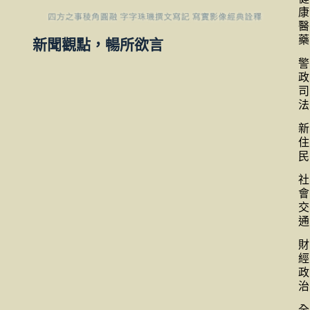
康
醫
藥
新聞觀點，暢所欲言
警
政
司
法
新
住
民
社
會
交
通
財
經
政
治
全