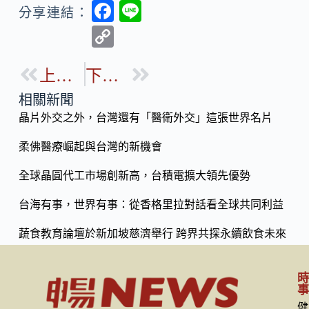
F
Li
分享連結：
ac
n
C
e
e
o
b
上一篇
下一篇
p
o
y
相關新聞
o
晶片外交之外，台灣還有「醫衛外交」這張世界名片
Li
k
n
柔佛醫療崛起與台灣的新機會
k
全球晶圓代工市場創新高，台積電擴大領先優勢
台海有事，世界有事：從香格里拉對話看全球共同利益
蔬食教育論壇於新加坡慈濟舉行 跨界共探永續飲食未來
健