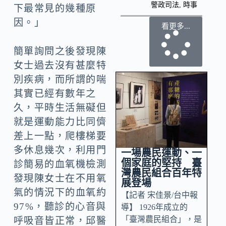
警政司法
,
時事
下最常見的幾種原
因。」
看更多...
簡單詢問之後發現陳
女士過去沒有甚麼特
別疾病，而所謂的喘
其實已經有數年之
久，平時生活無礙但
就是運動能力比同儕
差上一點，爬樓梯要
多休息幾次，利用門
一場農民運動、一
個家庭的堅持 臺
診簡易的血氧機檢測
灣農民組合百年特
發現陳女士在不用氧
展登場
氣的情況下的血氧約
【記者 宋佳景/台中報
97%，聽診的心音與
導】 1926年成立的
「臺灣農民組合」，是
呼吸音皆正常，邱醫