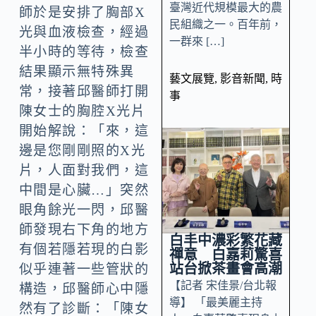
臺灣近代規模最大的農
師於是安排了胸部X
民組織之一。百年前，
光與血液檢查，經過
一群來 […]
半小時的等待，檢查
結果顯示無特殊異
藝文展覽
,
影音新聞
,
時
常，接著邱醫師打開
事
陳女士的胸腔X光片
開始解說：「來，這
邊是您剛剛照的X光
片，人面對我們，這
中間是心臟…」突然
眼角餘光一閃，邱醫
師發現右下角的地方
白丰中濃彩繁花藏
有個若隱若現的白影
禪意 白嘉莉驚喜
站台掀茶畫會高潮
似乎連著一些管狀的
【記者 宋佳景/台北報
構造，邱醫師心中隱
導】 「最美麗主持
然有了診斷：「陳女