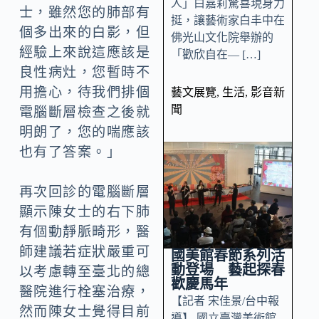
人」白嘉莉驚喜現身力
士，雖然您的肺部有
挺，讓藝術家白丰中在
個多出來的白影，但
佛光山文化院舉辦的
經驗上來說這應該是
「歡欣自在— […]
良性病灶，您暫時不
用擔心，待我們排個
藝文展覽
,
生活
,
影音新
聞
電腦斷層檢查之後就
明朗了，您的喘應該
也有了答案。」
再次回診的電腦斷層
顯示陳女士的右下肺
有個動靜脈畸形，醫
師建議若症狀嚴重可
國美館春節系列活
動登場 藝起探春
以考慮轉至臺北的總
歡慶馬年
醫院進行栓塞治療，
【記者 宋佳景/台中報
然而陳女士覺得目前
導】 國立臺灣美術館