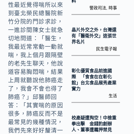
k
n
料
性最近覺得喘所以來
警政司法
,
時事
k
到臺北榮民總醫院新
竹分院的門診求診，
一進診間陳女士就急
晶片外交之外，台灣還
有「醫衛外交」這張世
切地問道：「醫生，
界名片
我最近常常動一動就
民生電子報
喘，我上個月跟隔壁
的老先生聊天，他說
彰化優質食品前進國
道容易胸悶喘，結果
際 「食食在在彰化
上周就聽說他肺癌走
館」台北食品展秀產業
了，我會不會也得了
實力
生活
肺癌？」邱醫師回
答：「其實喘的原因
很多，肺癌反而不是
校產疑遭掏空！中檢重
最常見的幾種情況，
拳出擊 金錢豹創辦
人、董事遭羈押禁見
我們先來好好釐清一