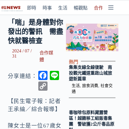
即時
時事
生活
暢觀點
合作媒體
「喘」是身體對你
發出的警訊 需盡
快就醫檢查
2024 / 07 /
合作媒
31
體
熱門
集集支線全線復駛 南
F
Li
投觀光鐵道重啟山城旅
分享連結：
遊新篇章
ac
n
C
生活
,
旅食消費
,
社會交
e
e
通
o
b
【民生電子報：記者
p
王承綸／綜合報導】‌
o
y
毒咖啡包原料藏露營
區！越籍移工組販毒集
o
Li
團 警破獲2公斤毒品原
陳女士是一位67歲女