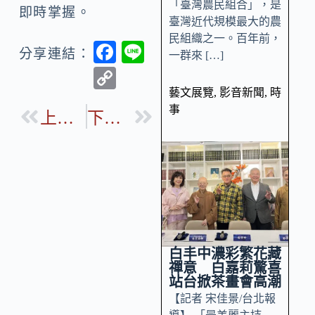
「臺灣農民組合」，是
即時掌握。
臺灣近代規模最大的農
民組織之一。百年前，
F
Li
分享連結：
一群來 […]
ac
n
C
e
e
藝文展覽
,
影音新聞
,
時
o
事
b
上一篇
下一篇
p
o
y
o
Li
k
n
k
白丰中濃彩繁花藏
禪意 白嘉莉驚喜
站台掀茶畫會高潮
【記者 宋佳景/台北報