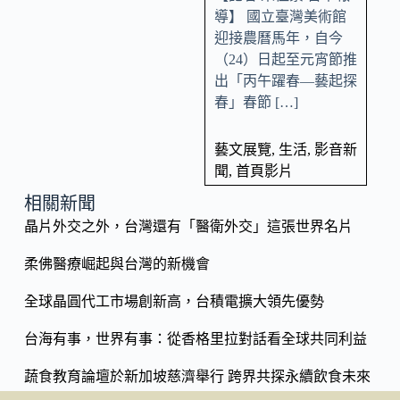
導】 國立臺灣美術館
迎接農曆馬年，自今
（24）日起至元宵節推
出「丙午躍春—藝起探
春」春節 […]
藝文展覽
,
生活
,
影音新
聞
,
首頁影片
相關新聞
晶片外交之外，台灣還有「醫衛外交」這張世界名片
柔佛醫療崛起與台灣的新機會
全球晶圓代工市場創新高，台積電擴大領先優勢
台海有事，世界有事：從香格里拉對話看全球共同利益
蔬食教育論壇於新加坡慈濟舉行 跨界共探永續飲食未來