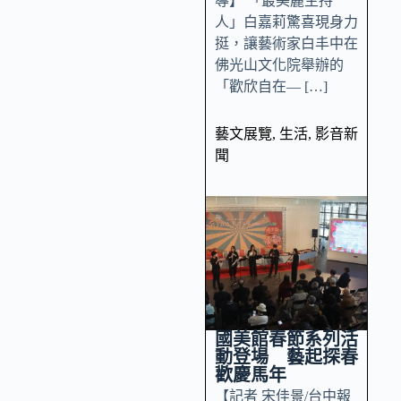
導】 「最美麗主持
人」白嘉莉驚喜現身力
挺，讓藝術家白丰中在
佛光山文化院舉辦的
「歡欣自在— […]
藝文展覽
,
生活
,
影音新
聞
國美館春節系列活
動登場 藝起探春
歡慶馬年
【記者 宋佳景/台中報