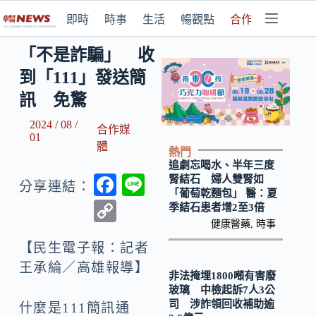
即時
時事
生活
暢觀點
合作媒體
「不是詐騙」 收
到「111」發送簡
訊 免驚
2024 / 08 /
合作媒
01
體
熱門
追劇忘喝水、半年三度
F
Li
腎結石 婦人雙腎如
分享連結：
「葡萄乾麵包」 醫：夏
ac
n
C
季結石患者增2至3倍
e
e
健康醫藥
,
時事
o
b
【民生電子報：記者
p
王承綸／高雄報導】‌
o
y
非法掩埋1800噸有害廢
玻璃 中檢起訴7人3公
o
Li
司 涉詐領回收補助逾
什麼是111簡訊通