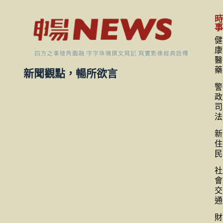
健
康
醫
藥
新聞觀點，暢所欲言
警
政
司
法
新
住
民
社
會
交
通
財