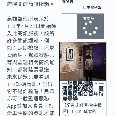
界名片
府機關的簡訊所騙。
民生電子報
高雄監理所表示於
看更多...
113年4月22日開始導
入此簡訊服務，該所
許多簡訊通知，例
如：定期檢驗、汽燃
費繳納、駕照審驗…
等與監理相關簡訊通
知，都將陸續發送，
未來民眾只要看到
一場農民運動、一
111短碼簡訊，記得
個家庭的堅持 臺
它不是詐騙喔！民眾
灣農民組合百年特
亦可下載監理服務
展登場
【記者 宋佳景/台中報
App並加入會員，您
導】 1926年成立的
愛車相關的資訊才能