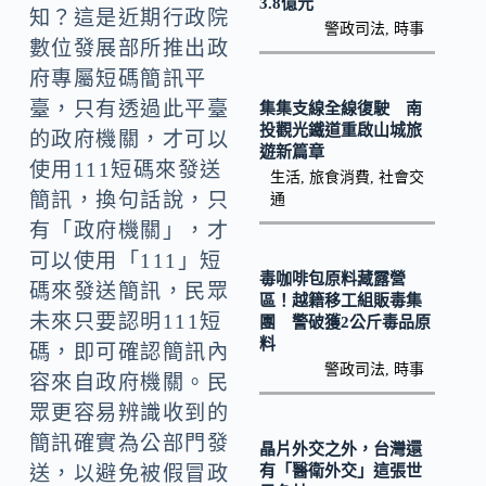
k
n
3.8億元
知？這是近期行政院
警政司法
,
時事
k
數位發展部所推出政
府專屬短碼簡訊平
臺，只有透過此平臺
集集支線全線復駛 南
投觀光鐵道重啟山城旅
的政府機關，才可以
遊新篇章
使用111短碼來發送
生活
,
旅食消費
,
社會交
簡訊，換句話說，只
通
有「政府機關」，才
可以使用「111」短
毒咖啡包原料藏露營
碼來發送簡訊，民眾
區！越籍移工組販毒集
未來只要認明111短
團 警破獲2公斤毒品原
料
碼，即可確認簡訊內
警政司法
,
時事
容來自政府機關。民
眾更容易辨識收到的
簡訊確實為公部門發
晶片外交之外，台灣還
有「醫衛外交」這張世
送，以避免被假冒政