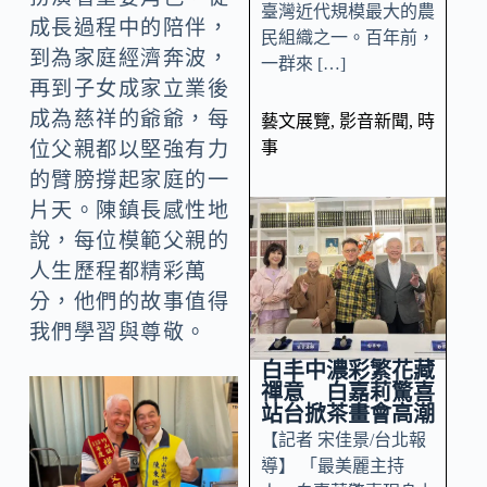
臺灣近代規模最大的農
成長過程中的陪伴，
民組織之一。百年前，
到為家庭經濟奔波，
一群來 […]
再到子女成家立業後
成為慈祥的爺爺，每
藝文展覽
,
影音新聞
,
時
事
位父親都以堅強有力
的臂膀撐起家庭的一
片天。陳鎮長感性地
說，每位模範父親的
人生歷程都精彩萬
分，他們的故事值得
我們學習與尊敬。
白丰中濃彩繁花藏
禪意 白嘉莉驚喜
站台掀茶畫會高潮
【記者 宋佳景/台北報
導】 「最美麗主持