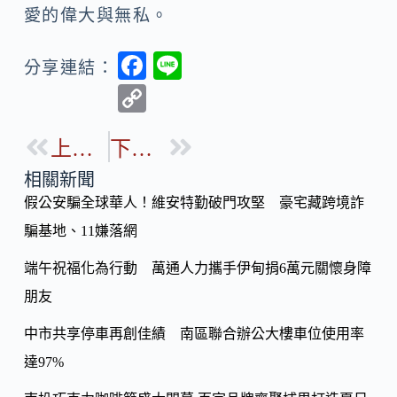
愛的偉大與無私。
F
Li
分享連結：
ac
n
C
e
e
o
b
上一篇
下一篇
p
o
y
相關新聞
o
假公安騙全球華人！維安特勤破門攻堅 豪宅藏跨境詐
Li
k
騙基地、11嫌落網
n
k
端午祝福化為行動 萬通人力攜手伊甸捐6萬元關懷身障
朋友
中市共享停車再創佳績 南區聯合辦公大樓車位使用率
達97%