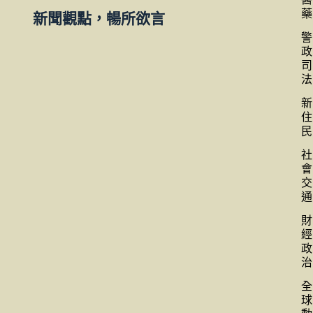
藥
新聞觀點，暢所欲言
警
政
司
法
新
住
民
社
會
交
通
財
經
政
治
全
球