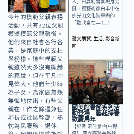
人」白嘉莉驚喜現身力
挺，讓藝術家白丰中在
佛光山文化院舉辦的
今年的模範父親表揚
「歡欣自在— […]
活動，共有32位父親
獲頒模範父親榮銜。
藝文展覽
,
生活
,
影音新
他們來自社會各行各
聞
業，是家庭中的支柱
與榜樣。這些模範父
親雖然大多沒有顯赫
的家世，但在平凡中
見偉大。他們年少時
為子女、為家庭無怨
無悔地付出，有些父
國美館春節系列活
親在工作之餘還兼任
動登場 藝起探春
鄰長或社區幹部，熱
歡慶馬年
忱為民服務。退休
【記者 宋佳景/台中報
導】 國立臺灣美術館