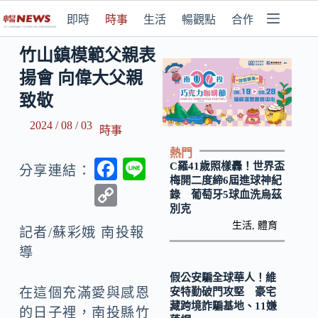
即時
時事
生活
暢觀點
合作媒體
竹山鎮模範父親表
揚會 向偉大父親
致敬
2024 / 08 / 03
時事
熱門
F
Li
C羅41歲照樣轟！世界盃
分享連結：
梅開二度締6屆進球神紀
ac
n
C
錄 葡萄牙5球血洗烏茲
e
e
別克
o
生活
,
體育
b
記者/蘇彩娥 南投報
p
導
o
y
o
假公安騙全球華人！維
Li
在這個充滿愛與感恩
安特勤破門攻堅 豪宅
k
n
藏跨境詐騙基地、11嫌
的日子裡，南投縣竹