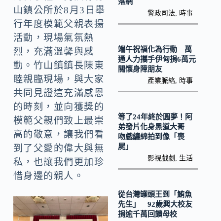
落網
k
山鎮公所於8月3日舉
警政司法
,
時事
行年度模範父親表揚
活動，現場氣氛熱
端午祝福化為行動 萬
烈，充滿溫馨與感
通人力攜手伊甸捐6萬元
動。竹山鎮鎮長陳東
關懷身障朋友
睦親臨現場，與大家
產業脈絡
,
時事
共同見證這充滿感恩
的時刻，並向獲獎的
等了24年終於圓夢！阿
模範父親們致上最崇
弟發片化身黑道大哥
高的敬意，讓我們看
吻戲纏綿拍到像「喪
屍」
到了父愛的偉大與無
影視戲劇
,
生活
私，也讓我們更加珍
惜身邊的親人。
從台灣罐頭王到「鮪魚
先生」 92歲興大校友
捐逾千萬回饋母校