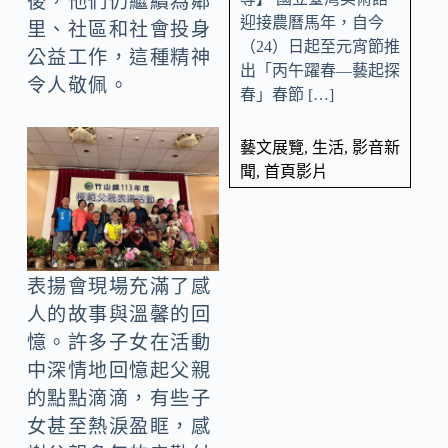
後，他們仍繼續為鄰
迎接農曆馬年，自今
里、社區和社會投身
（24）日起至元宵節推
公益工作，這種精神
出「丙午躍春—藝起探
令人敬佩。
春」春節 […]
藝文展覽
,
生活
,
影音新
聞
,
首頁影片
表揚會現場充滿了感
人的故事與溫馨的回
憶。許多子女在活動
中深情地回憶起父親
的點點滴滴，有些子
女甚至熱淚盈眶，感