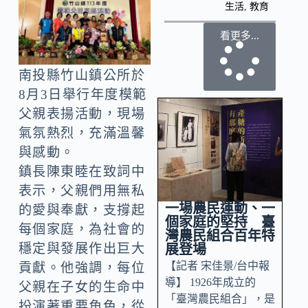
生活
,
教育
看更多...
南投縣竹山鎮公所於
8月3日舉行年度模範
父親表揚活動，現場
氣氛熱烈，充滿溫馨
與感動。
鎮長陳東睦在致詞中
表示，父親們用無私
一場農民運動、一
的愛與奉獻，支撐起
個家庭的堅持 臺
每個家庭，為社會的
灣農民組合百年特
穩定與發展作出巨大
展登場
【記者 宋佳景/台中報
貢獻。他強調，每位
導】 1926年成立的
父親在子女的生命中
「臺灣農民組合」，是
扮演著重要角色，從