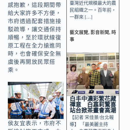
臺灣近代規模最大的農
感抱歉，這段期間帶
民組織之一。百年前，
給大家許多不方便，
一群來 […]
市府透過配套措施接
駁疏導，讓交通保持
藝文展覽
,
影音新聞
,
時
順暢，至於環狀線復
事
原工程在全力搶進同
時，也會確保安全無
虞後再開放民眾搭
乘。
白丰中濃彩繁花藏
禪意 白嘉莉驚喜
站台掀茶畫會高潮
【記者 宋佳景/台北報
侯友宜表示，市府不
導】 「最美麗主持