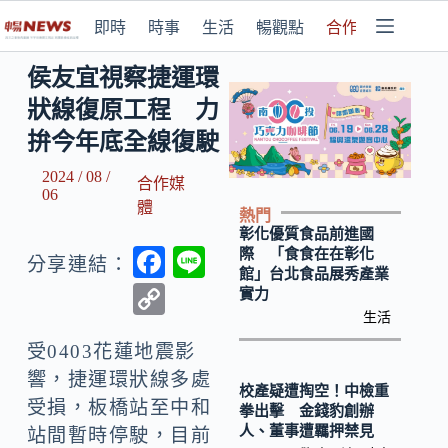
即時
時事
生活
暢觀點
合作媒體
侯友宜視察捷運環
狀線復原工程 力
拚今年底全線復駛
2024 / 08 /
合作媒
06
體
熱門
彰化優質食品前進國
F
Li
際 「食食在在彰化
分享連結：
館」台北食品展秀產業
ac
n
C
實力
e
e
生活
o
b
受0403花蓮地震影
p
響，捷運環狀線多處
o
y
校產疑遭掏空！中檢重
受損，板橋站至中和
拳出擊 金錢豹創辦
o
Li
人、董事遭羈押禁見
站間暫時停駛，目前