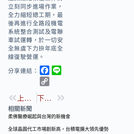
立刻同步進場作業，
全力縮短總工期，最
後再進行全路段機電
系統整合測試及電聯
車試運轉，於一切安
全無虞下力拚年底全
線復駛營運。
F
Li
分享連結：
ac
n
C
e
e
o
b
上一篇
下一篇
p
o
y
相關新聞
o
柔佛醫療崛起與台灣的新機會
Li
k
n
全球晶圓代工市場創新高，台積電擴大領先優勢