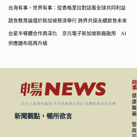
k
台海有事，世界有事：從香格里拉對話看全球共同利益
蔬食教育論壇於新加坡慈濟舉行 跨界共探永續飲食未來
台星半導體合作再深化 京元電子新加坡新廠啟用 AI
供應鏈布局再升級
健
康
醫
藥
新聞觀點，暢所欲言
警
政
司