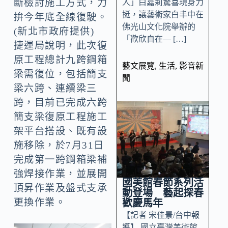
斷檢討施工方式，力
人」白嘉莉驚喜現身力
挺，讓藝術家白丰中在
拚今年底全線復駛。
佛光山文化院舉辦的
(新北市政府提供)
「歡欣自在— […]
捷運局說明，此次復
原工程總計九跨鋼箱
藝文展覽
,
生活
,
影音新
梁需復位，包括簡支
聞
梁六跨、連續梁三
跨，目前已完成六跨
簡支梁復原工程施工
架平台搭設、既有設
施移除，於7月31日
完成第一跨鋼箱梁補
強焊接作業，並展開
國美館春節系列活
頂昇作業及盤式支承
動登場 藝起探春
更換作業。
歡慶馬年
【記者 宋佳景/台中報
導】 國立臺灣美術館