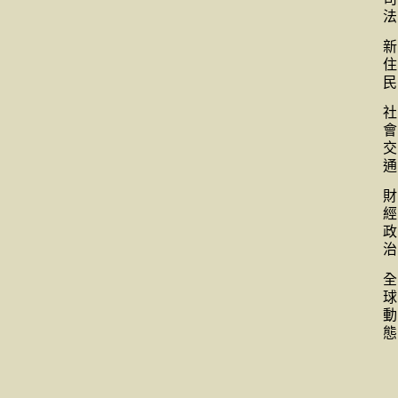
法
新
住
民
社
會
交
通
財
經
政
治
全
球
動
態