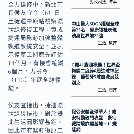
k
n
警政司法
,
時事
全力搶修中。新北市
k
長侯友宜今（6）日
至捷運中原站視察環
中山醫大SDG3躍居全球
狀線修復工程，責成
第23名 健康福祉表現
躋身世界前25強
捷運局務必加強整體
生活
,
教育
軌道系統安全，並表
示復原工期原先評估
14個月，有機會縮減
C羅41歲照樣轟！世界盃
梅開二度締6屆進球神紀
6個月，力拚今
錄 葡萄牙5球血洗烏茲
（113）年底全線復
別克
駛。
生活
,
體育
侯友宜指出，捷運環
假公安騙全球華人！維
狀線災損後，對於雙
安特勤破門攻堅 豪宅
北生活圈影響甚鉅，
藏跨境詐騙基地、11嫌
落網
因此市府緊盯復原工