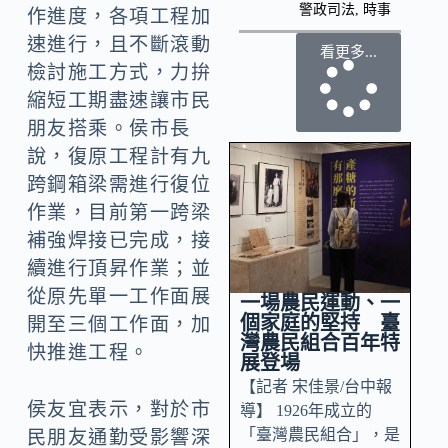
警政司法
,
時事
作進度，各項工程加
速進行，且不斷滾動
看更多...
檢討施工方式，力拚
縮短工期盡速讓市民
朋友搭乘。侯市長
說，復原工程計有九
跨鋼箱梁需進行復位
作業，目前第一跨梁
補強焊接已完成，接
續進行頂昇作業；並
從原先單一工作面展
一場農民運動、一
個家庭的堅持 臺
開至三個工作面，加
灣農民組合百年特
快推進工程。
展登場
【記者 宋佳景/台中報
侯友宜表示，對於市
導】 1926年成立的
「臺灣農民組合」，是
民朋友通勤受影響深