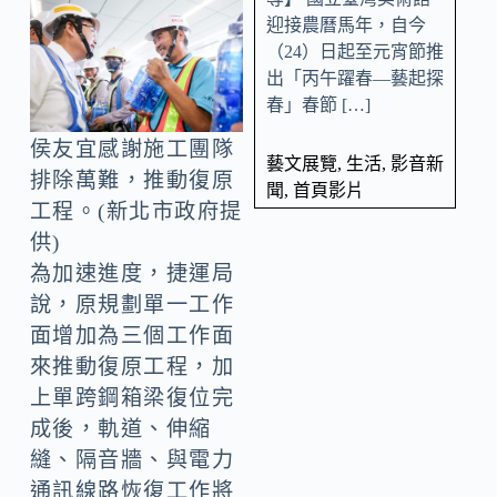
迎接農曆馬年，自今
（24）日起至元宵節推
出「丙午躍春—藝起探
春」春節 […]
侯友宜感謝施工團隊
藝文展覽
,
生活
,
影音新
排除萬難，推動復原
聞
,
首頁影片
工程。(新北市政府提
供)
為加速進度，捷運局
說，原規劃單一工作
面增加為三個工作面
來推動復原工程，加
上單跨鋼箱梁復位完
成後，軌道、伸縮
縫、隔音牆、與電力
通訊線路恢復工作將