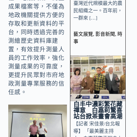
臺灣近代規模最大的農
成果檔案等，不僅為
民組織之一。百年前，
地政機關提供方便的
一群來 […]
存取和更新資料的平
台，同時透過完善的
藝文展覽
,
影音新聞
,
時
測繪歷史資料庫建
事
置，有效提升測量人
員的工作效率，強化
測量成果的可靠度，
更提升民眾對市府地
政測量專業服務的信
任感。
白丰中濃彩繁花藏
禪意 白嘉莉驚喜
站台掀茶畫會高潮
【記者 宋佳景/台北報
導】 「最美麗主持