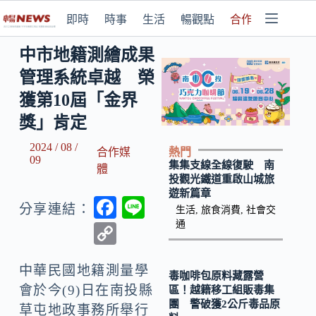
即時
時事
生活
暢觀點
合作媒體
中市地籍測繪成果
管理系統卓越 榮
獲第10屆「金界
獎」肯定
2024 / 08 /
熱門
合作媒
09
集集支線全線復駛 南
體
投觀光鐵道重啟山城旅
遊新篇章
F
Li
分享連結：
生活
,
旅食消費
,
社會交
ac
n
通
C
e
e
o
b
中華民國地籍測量學
p
毒咖啡包原料藏露營
會於今(9)日在南投縣
區！越籍移工組販毒集
o
y
團 警破獲2公斤毒品原
草屯地政事務所舉行