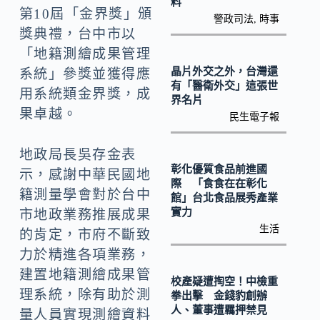
o
Li
料
第10屆「金界獎」頒
警政司法
,
時事
k
n
獎典禮，台中市以
k
「地籍測繪成果管理
晶片外交之外，台灣還
系統」參獎並獲得應
有「醫衛外交」這張世
用系統類金界獎，成
界名片
果卓越。
民生電子報
地政局長吳存金表
彰化優質食品前進國
示，感謝中華民國地
際 「食食在在彰化
籍測量學會對於台中
館」台北食品展秀產業
實力
市地政業務推展成果
生活
的肯定，市府不斷致
力於精進各項業務，
建置地籍測繪成果管
校產疑遭掏空！中檢重
理系統，除有助於測
拳出擊 金錢豹創辦
人、董事遭羈押禁見
量人員實現測繪資料