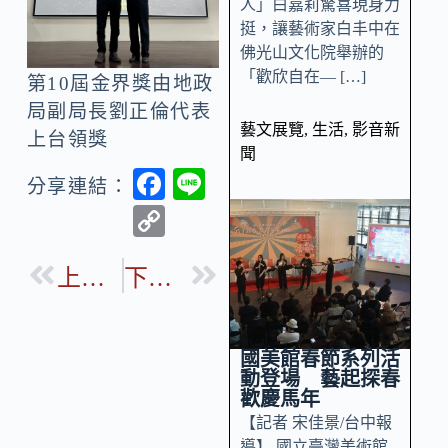
人」白嘉莉驚喜現身力
挺，讓藝術家白丰中在
佛光山文化院舉辦的
「歡欣自在— […]
第10屆金界獎由地政
局副局長劉正倫代表
藝文展覽
,
生活
,
影音新
上台領獎
聞
F
Li
分享連結：
ac
n
C
e
e
o
b
上一篇
下一篇
p
o
y
o
Li
國美館春節系列活
k
n
動登場 藝起探春
歡慶馬年
k
【記者 宋佳景/台中報
導】 國立臺灣美術館