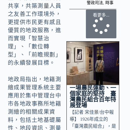
警政司法
,
時事
共享，共築測量人員
之友善工作環境外，
看更多...
更提供市民更有感且
優質的地政服務，進
而實現「智慧治
理」、「數位轉
型」、「前瞻規劃」
的永續發展目標。
地政局指出，地籍測
繪成果管理系統主要
一場農民運動、一
個家庭的堅持 臺
應用於集中管理台中
灣農民組合百年特
市各地政事務所地籍
展登場
測繪的相關成果資
【記者 宋佳景/台中報
導】 1926年成立的
料，包括土地基礎屬
「臺灣農民組合」，是
性、地段資訊、測量