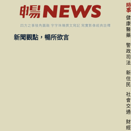
健
康
醫
藥
新聞觀點，暢所欲言
警
政
司
法
新
住
民
社
會
交
通
財
經