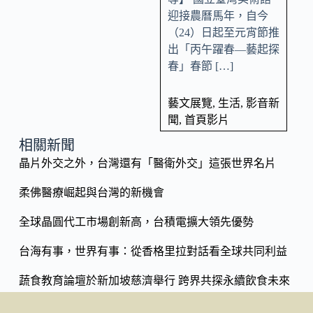
迎接農曆馬年，自今
（24）日起至元宵節推
出「丙午躍春—藝起探
春」春節 […]
藝文展覽
,
生活
,
影音新
聞
,
首頁影片
相關新聞
晶片外交之外，台灣還有「醫衛外交」這張世界名片
柔佛醫療崛起與台灣的新機會
全球晶圓代工市場創新高，台積電擴大領先優勢
台海有事，世界有事：從香格里拉對話看全球共同利益
蔬食教育論壇於新加坡慈濟舉行 跨界共探永續飲食未來