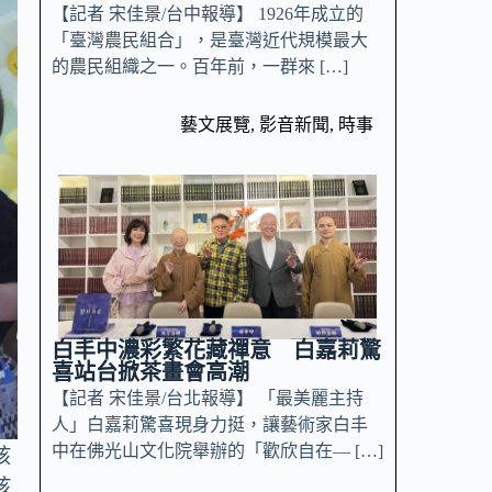
【記者 宋佳景/台中報導】 1926年成立的
「臺灣農民組合」，是臺灣近代規模最大
的農民組織之一。百年前，一群來 […]
藝文展覽
,
影音新聞
,
時事
白丰中濃彩繁花藏禪意 白嘉莉驚
喜站台掀茶畫會高潮
【記者 宋佳景/台北報導】 「最美麗主持
人」白嘉莉驚喜現身力挺，讓藝術家白丰
中在佛光山文化院舉辦的「歡欣自在— […]
孩
孩