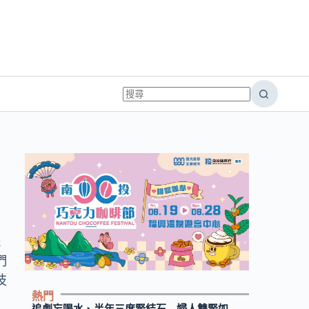
擺
們
技
熱門