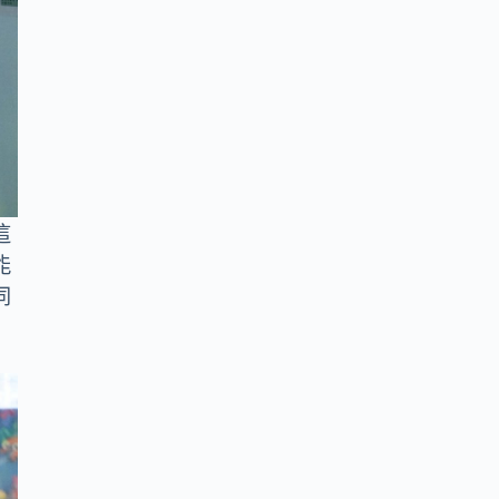
這
能
同