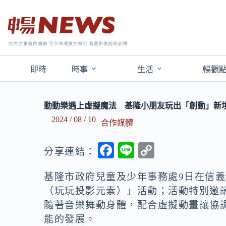
即時
時事
生活
暢觀
動動樂遇上虛擬魔法 基隆小朋友玩出「創動」新
2024 / 08 / 10
合作媒體
F
Li
C
分享連結：
ac
n
o
基隆市政府兒童及少年事務處9日在信
e
e
p
（玩玩投影元素）」活動；活動特別邀
b
y
隨著音樂舞動身體，配合虛擬動畫讓協
o
Li
能的發展。