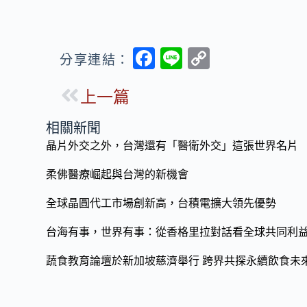
F
Li
C
分享連結：
ac
n
o
上一篇
e
e
p
b
y
相關新聞
o
Li
晶片外交之外，台灣還有「醫衛外交」這張世界名片
o
n
柔佛醫療崛起與台灣的新機會
k
k
全球晶圓代工市場創新高，台積電擴大領先優勢
台海有事，世界有事：從香格里拉對話看全球共同利
蔬食教育論壇於新加坡慈濟舉行 跨界共探永續飲食未