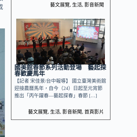
藝文展覽
,
生活
,
影音新聞
成
國美館春節系列活動登場 藝起探
春歡慶馬年
【記者 宋佳景/台中報導】 國立臺灣美術館
迎接農曆馬年，自今（24）日起至元宵節
推出「丙午躍春—藝起探春」春節 […]
藝文展覽
,
生活
,
影音新聞
,
首頁影片