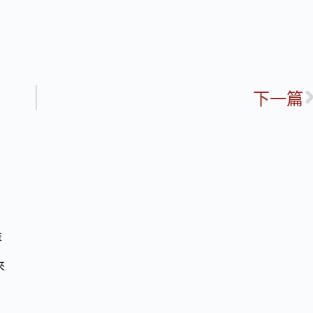
下一篇
益
來