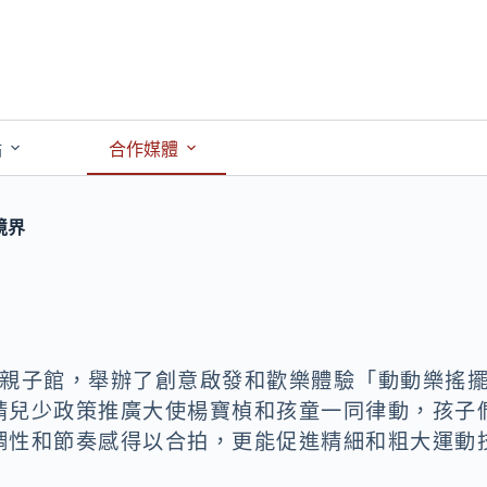
點
合作媒體
境界
義親子館，舉辦了創意啟發和歡樂體驗「動動樂搖
請兒少政策推廣大使楊寶楨和孩童一同律動，孩子
調性和節奏感得以合拍，更能促進精細和粗大運動