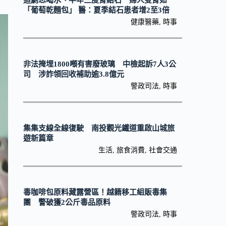
追劇忘喝水、半年三度腎結石 婦人雙腎如
「葡萄乾麵包」 醫：夏季結石患者增2至3倍
健康醫藥
,
時事
非法掩埋1800噸有害廢玻璃 中檢起訴7人3公
司 涉詐領回收補助逾3.8億元
警政司法
,
時事
集集支線全線復駛 南投觀光鐵道重啟山城旅
遊新篇章
生活
,
旅食消費
,
社會交通
毒咖啡包原料藏露營區！越籍移工組販毒集
團 警破獲2公斤毒品原料
警政司法
,
時事