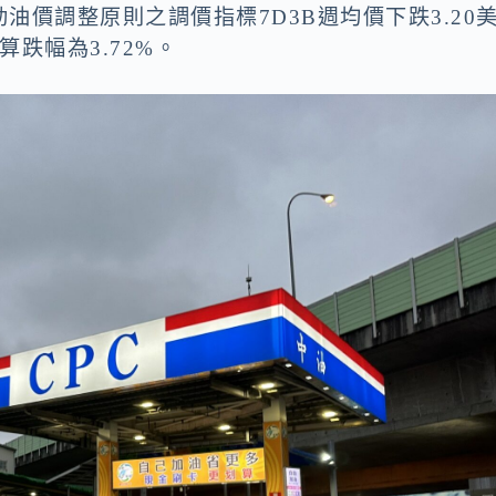
價調整原則之調價指標7D3B週均價下跌3.20
算跌幅為3.72%。