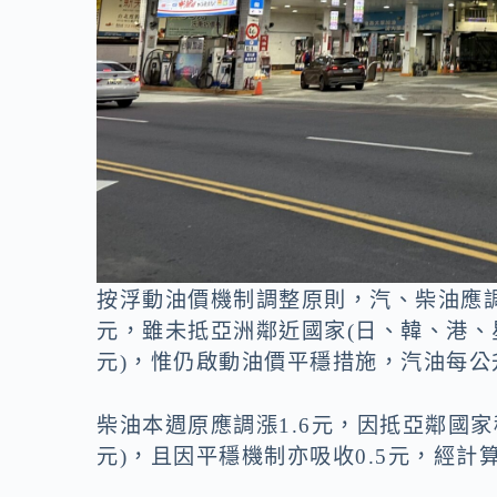
按浮動油價機制調整原則，汽、柴油應調
元，雖未抵亞洲鄰近國家(日、韓、港、星
元)，惟仍啟動油價平穩措施，汽油每公升
柴油本週原應調漲1.6元，因抵亞鄰國家稅
元)，且因平穩機制亦吸收0.5元，經計