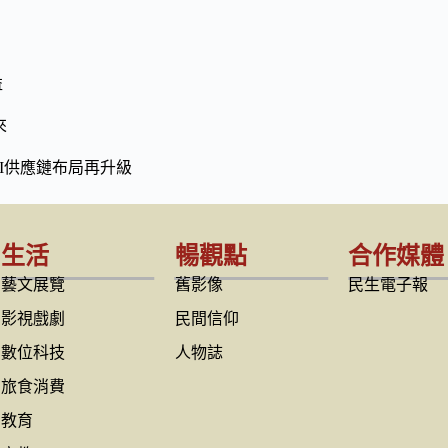
益
來
I供應鏈布局再升級
生活
暢觀點
合作媒體
藝文展覽
舊影像
民生電子報
影視戲劇
民間信仰
數位科技
人物誌
旅食消費
教育