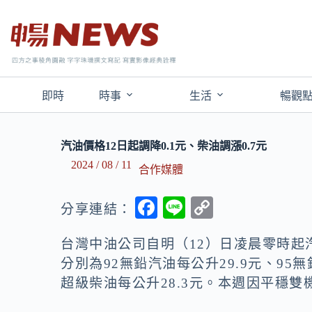
即時
時事
生活
暢觀
汽油價格12日起調降0.1元、柴油調漲0.7元
2024 / 08 / 11
合作媒體
F
Li
C
分享連結：
ac
n
o
台灣中油公司自明（12）日凌晨零時起汽
e
e
p
分別為92無鉛汽油每公升29.9元、95無
b
y
超級柴油每公升28.3元。本週因平穩雙機
o
Li