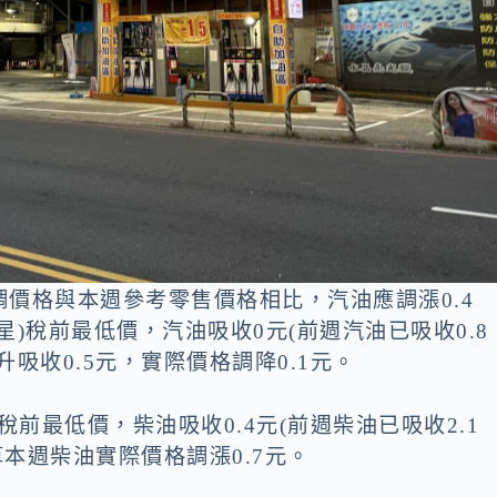
價格與本週參考零售價格相比，汽油應調漲0.4
)稅前最低價，汽油吸收0元(前週汽油已吸收0.8
吸收0.5元，實際價格調降0.1元。
前最低價，柴油吸收0.4元(前週柴油已吸收2.1
算本週柴油實際價格調漲0.7元。