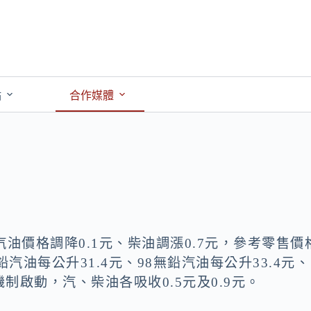
點
合作媒體
油價格調降0.1元、柴油調漲0.7元，參考零售價
鉛汽油每公升31.4元、98無鉛汽油每公升33.4元、
制啟動，汽、柴油各吸收0.5元及0.9元。