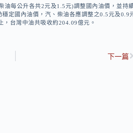
油每公升各共2元及1.5元)調整國內油價，並持
穩定國內油價，汽、柴油各應調整之0.5元及0.9
，台灣中油共吸收約204.09億元。
下一篇