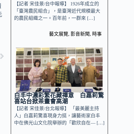
【記者 宋佳景/台中報導】 1926年成立的
續
「臺灣農民組合」，是臺灣近代規模最大
元
的農民組織之一。百年前，一群來 […]
藝文展覽
,
影音新聞
,
時事
白丰中濃彩繁花藏禪意 白嘉莉驚
喜站台掀茶畫會高潮
【記者 宋佳景/台北報導】 「最美麗主持
人」白嘉莉驚喜現身力挺，讓藝術家白丰
中在佛光山文化院舉辦的「歡欣自在— […]