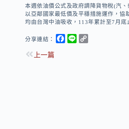
本週依油價公式及政府調降貨物稅(汽、柴
以亞鄰國家最低價及平穩措施運作，協助
均由台灣中油吸收，113年累計至7月底止
F
Li
C
分享連結：
ac
n
o
上一篇
e
e
p
b
y
o
Li
o
n
k
k