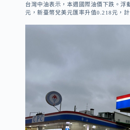
o
n
台灣中油表示，本週國際油價下跌。浮動油
k
k
元，新臺幣兌美元匯率升值0.218元，計