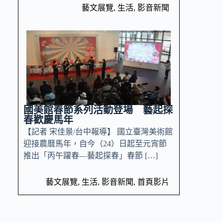
藝文展覽
,
生活
,
影音新聞
國美館春節系列活動登場 藝起探
春歡慶馬年
【記者 宋佳景/台中報導】 國立臺灣美術館
迎接農曆馬年，自今（24）日起至元宵節
推出「丙午躍春—藝起探春」春節 […]
藝文展覽
,
生活
,
影音新聞
,
首頁影片