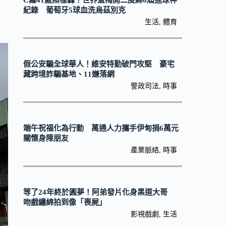
C羅41歲照樣轟！世界盃梅開二度締6屆進球神
美
紀錄 葡萄牙5球血洗烏茲別克
生活
,
體育
假公安騙全球華人！維安特勤破門攻堅 豪宅
藏跨境詐騙基地、11嫌落網
警政司法
,
時事
端午祝福化為行動 萬通人力攜手伊甸捐6萬元
關懷身障朋友
產業脈絡
,
時事
等了24年終於圓夢！阿弟發片化身黑道大哥
吻戲纏綿拍到像「喪屍」
影視戲劇
,
生活