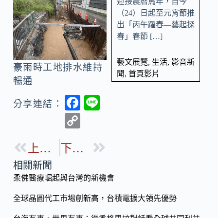
迎接農曆馬年，自今
（24）日起至元宵節推
出「丙午躍春—藝起探
春」春節 […]
藝文展覽
,
生活
,
影音新
豪雨時工地排水維持
聞
,
首頁影片
暢通
F
Li
分享連結：
ac
n
C
e
e
o
b
上一篇
下一篇
p
o
y
相關新聞
o
柔佛醫療崛起與台灣的新機會
Li
k
n
全球晶圓代工市場創新高，台積電擴大領先優勢
k