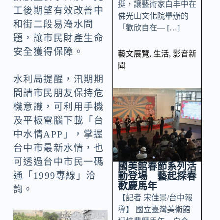
挺，讓藝術家白丰中在
工後期望有效改善中
佛光山文化院舉辦的
和街二段易淹水問
「歡欣自在— […]
題，讓市民財產生命
安全獲得保障。
藝文展覽
,
生活
,
影音新
聞
水利局提醒，汛期期
間請市民朋友保持危
機意識，可利用手機
及平板電腦下載「台
中水情APP」，掌握
台中市最新水情，也
可透過台中市民一碼
國美館春節系列活
通「1999專線」洽
動登場 藝起探春
歡慶馬年
詢。
【記者 宋佳景/台中報
導】 國立臺灣美術館