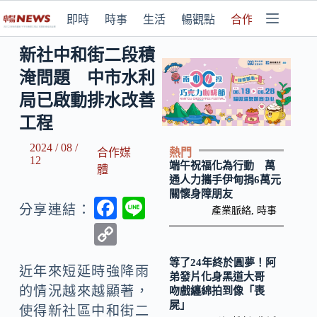
即時
時事
生活
暢觀點
合作媒體
新社中和街二段積
淹問題 中市水利
局已啟動排水改善
工程
2024 / 08 /
熱門
合作媒
12
端午祝福化為行動 萬
體
通人力攜手伊甸捐6萬元
關懷身障朋友
F
Li
分享連結：
產業脈絡
,
時事
ac
n
C
e
e
o
等了24年終於圓夢！阿
b
近年來短延時強降雨
p
弟發片化身黑道大哥
的情況越來越顯著，
吻戲纏綿拍到像「喪
o
y
屍」
使得新社區中和街二