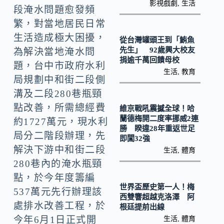
o
Li
影視戲劇
,
生活
段淹水問題愈發頻
k
n
繁，對當地居民日常
k
生活造成極大困擾，
從台灣罐頭王到「鮪魚
先生」 92歲興大校友
為解決當地淹水問
捐逾千萬回饋母校
題，台中市政府水利
生活
,
教育
局規劃中和街二段側
溝及二段280巷瓶頸
點改善，所需總經費
維京戰吼震撼全球！哈
蘭德梅開二度率挪威2連
約1727萬元，現水利
勝 睽違28年重返世足
局分二階段辦理，先
即闖32強
解決下游中和街二段
生活
,
體育
280巷內的淹水瓶頸
點，於今年度籌編
世界盃歷史第一人！梅
537萬元先行辦理該
西雙響超越克洛澤 阿
處排水改善工程，於
根廷提前出線
今年6月1日正式開
生活
,
體育