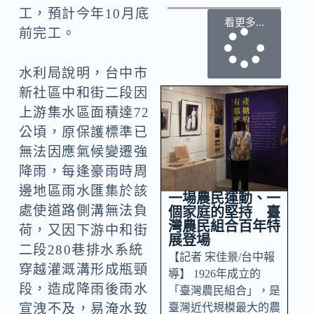
工，預計今年10月底
看更多...
前完工。
水利局說明，台中市
新社區中和街二段因
上游集水區面積達72
公頃，原保護標準已
無法因應氣候變遷強
降雨，每逢豪雨時周
邊地區雨水匯集於該
一場農民運動、一
處使道路側溝無法負
個家庭的堅持 臺
灣農民組合百年特
荷，又因下游中和街
展登場
二段280巷排水系統
【記者 宋佳景/台中報
穿越灌溉溝形成瓶頸
導】 1926年成立的
段，造成降雨後雨水
「臺灣農民組合」，是
臺灣近代規模最大的農
宣洩不及，易淹水致