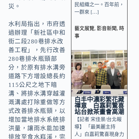
民組織之一。百年前，
災。
一群來 […]
水利局指出，市府透
藝文展覽
,
影音新聞
,
時
過辦理「新社區中和
事
街二段280巷排水改
善工程」，先行改善
280巷排水瓶頸部
分，於原有排水溝旁
道路下方增設總長約
115公尺之地下暗
溝、將排水溝穿越灌
白丰中濃彩繁花藏
溉溝處打除重做等方
禪意 白嘉莉驚喜
式改善排水瓶頸，以
站台掀茶畫會高潮
增加當地排水系統排
【記者 宋佳景/台北報
導】 「最美麗主持
洪量，讓雨水能加速
人」白嘉莉驚喜現身力
排放至食水嵙溪，完