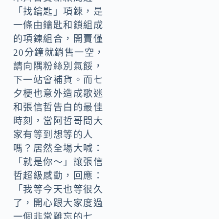
「找鑰匙」項鍊，是
一條由鑰匙和鎖組成
的項鍊組合，開賣僅
20分鐘就銷售一空，
請向隅粉絲別氣餒，
下一站會補貨。而七
夕梗也意外造成歌迷
和張信哲告白的最佳
時刻，當阿哲哥問大
家有等到想等的人
嗎？居然全場大喊：
「就是你～」讓張信
哲超級感動，回應：
「我等今天也等很久
了，開心跟大家度過
一個非常難忘的七