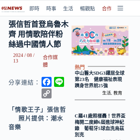
即時
時事
生活
暢觀點
合作媒體
張信哲首登烏魯木
齊 用情歌陪伴粉
絲過中國情人節
2024 / 08 /
合作媒
13
體
熱門
中山醫大SDG3躍居全球
F
Li
第23名 健康福祉表現
分享連結：
躋身世界前25強
ac
n
C
生活
,
教育
e
e
o
b
「情歌王子」張信哲
p
C羅41歲照樣轟！世界盃
照片提供：潮水
o
y
梅開二度締6屆進球神紀
音樂
錄 葡萄牙5球血洗烏茲
o
Li
別克