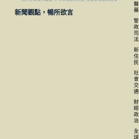
醫
藥
新聞觀點，暢所欲言
警
政
司
法
新
住
民
社
會
交
通
財
經
政
治
全
球