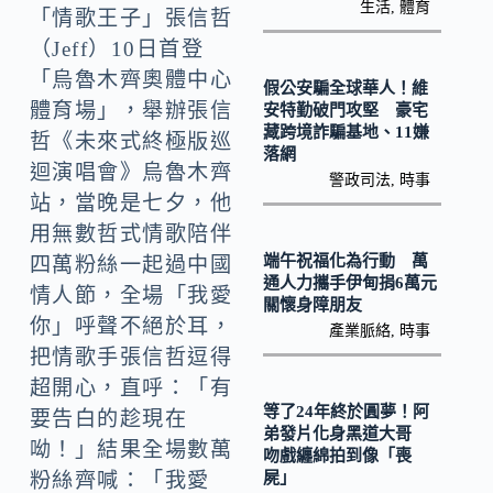
k
n
生活
,
體育
「情歌王子」張信哲
k
（Jeff）10日首登
「烏魯木齊奧體中心
假公安騙全球華人！維
體育場」，舉辦張信
安特勤破門攻堅 豪宅
藏跨境詐騙基地、11嫌
哲《未來式終極版巡
落網
迴演唱會》烏魯木齊
警政司法
,
時事
站，當晚是七夕，他
用無數哲式情歌陪伴
端午祝福化為行動 萬
四萬粉絲一起過中國
通人力攜手伊甸捐6萬元
情人節，全場「我愛
關懷身障朋友
你」呼聲不絕於耳，
產業脈絡
,
時事
把情歌手張信哲逗得
超開心，直呼：「有
等了24年終於圓夢！阿
要告白的趁現在
弟發片化身黑道大哥
呦！」結果全場數萬
吻戲纏綿拍到像「喪
屍」
粉絲齊喊：「我愛