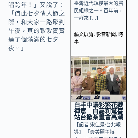
臺灣近代規模最大的農
唱跨年！」又說了：
民組織之一。百年前，
「值此七夕情人節之
一群來 […]
際，和大家一路聚到
午夜，真的紮紮實實
藝文展覽
,
影音新聞
,
時
過了個滿滿的七夕
事
夜。」
白丰中濃彩繁花藏
禪意 白嘉莉驚喜
站台掀茶畫會高潮
【記者 宋佳景/台北報
導】 「最美麗主持