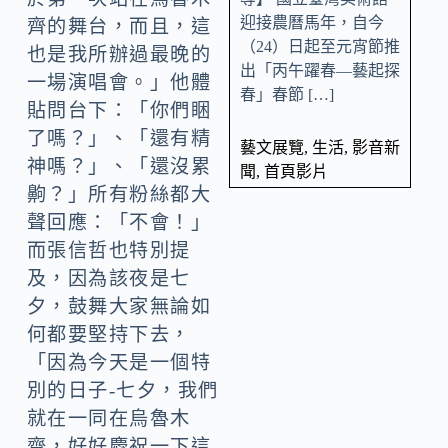
迎接農曆馬年，自今
齊的舞台，而且，這
（24）日起至元宵節推
也是我所辦過最晚的
出「丙午躍春—藝起探
一場演唱會。」他體
春」春節 […]
貼問台下：「你們睏
了嗎？」、「還有精
藝文展覽
,
生活
,
影音新
神嗎？」、「還沒累
聞
,
首頁影片
齁？」所有粉絲都大
聲回應：「不會！」
而張信哲也特別提
及，因為該夜是七
夕，鼓舞大家無論如
何都要堅持下去，
「因為今天是一個特
別的日子-七夕，我們
就在一同在烏魯木
齊，好好慶祝一下這