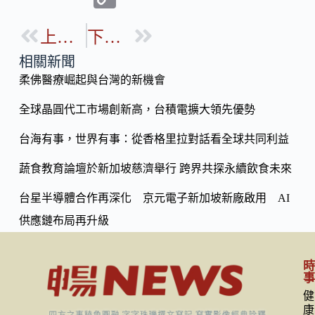
e
e
o
b
上一篇
下一篇
p
o
y
相關新聞
o
柔佛醫療崛起與台灣的新機會
Li
k
n
全球晶圓代工市場創新高，台積電擴大領先優勢
k
台海有事，世界有事：從香格里拉對話看全球共同利益
蔬食教育論壇於新加坡慈濟舉行 跨界共探永續飲食未來
台星半導體合作再深化 京元電子新加坡新廠啟用 AI
供應鏈布局再升級
健
康