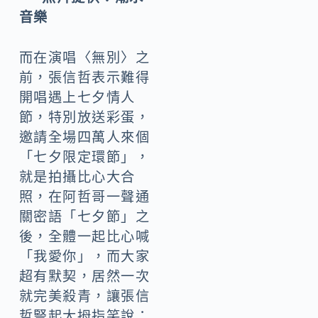
音樂
而在演唱〈無別〉之
前，張信哲表示難得
開唱遇上七夕情人
節，特別放送彩蛋，
邀請全場四萬人來個
「七夕限定環節」，
就是拍攝比心大合
照，在阿哲哥一聲通
關密語「七夕節」之
後，全體一起比心喊
「我愛你」，而大家
超有默契，居然一次
就完美殺青，讓張信
哲豎起大拇指笑說：