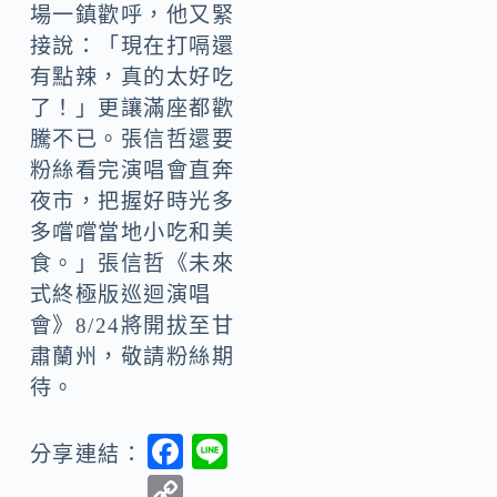
場一鎮歡呼，他又緊
接說：「現在打嗝還
有點辣，真的太好吃
了！」更讓滿座都歡
騰不已。張信哲還要
粉絲看完演唱會直奔
夜市，把握好時光多
多嚐嚐當地小吃和美
食。」張信哲《未來
式終極版巡迴演唱
會》8/24將開拔至甘
肅蘭州，敬請粉絲期
待。
F
Li
分享連結：
ac
n
C