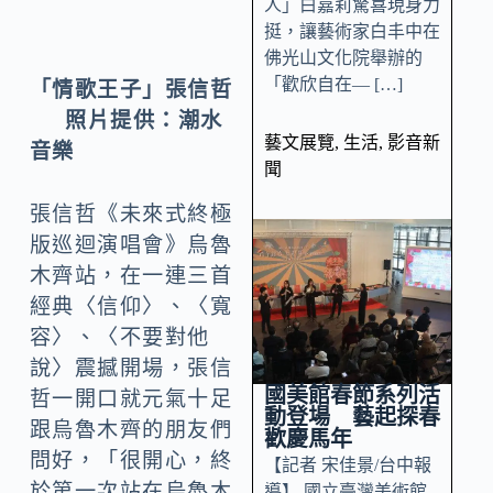
人」白嘉莉驚喜現身力
挺，讓藝術家白丰中在
佛光山文化院舉辦的
「歡欣自在— […]
「情歌王子」張信哲
照片提供：潮水
藝文展覽
,
生活
,
影音新
音樂
聞
張信哲《未來式終極
版巡迴演唱會》烏魯
木齊站，在一連三首
經典〈信仰〉、〈寬
容〉、〈不要對他
說〉震撼開場，張信
國美館春節系列活
哲一開口就元氣十足
動登場 藝起探春
跟烏魯木齊的朋友們
歡慶馬年
問好，「很開心，終
【記者 宋佳景/台中報
於第一次站在烏魯木
導】 國立臺灣美術館