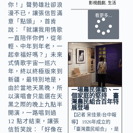
影視戲劇
,
生活
你！」聲勢雄壯卻浪
漫不已，讓張信哲滿
看更多...
意「點頭」，首肯
說：「就讓我用情歌
一直陪伴你們，從年
輕、中年到年老，一
起幸福好嗎？」未來
式情歌宇宙一巡六
年，終以終極版來到
新疆，最特別地是，
由於當地天黑晚，所
一場農民運動、一
個家庭的堅持 臺
以演唱會只能選在天
灣農民組合百年特
黑之際的晚上九點半
展登場
開演，一路唱到過
【記者 宋佳景/台中報
12 點才結束，讓張
導】 1926年成立的
「臺灣農民組合」，是
信哲笑說：「好像在