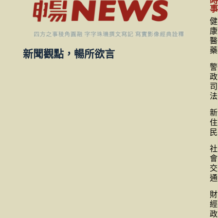
健
康
醫
藥
新聞觀點，暢所欲言
警
政
司
法
新
住
民
社
會
交
通
財
經
政