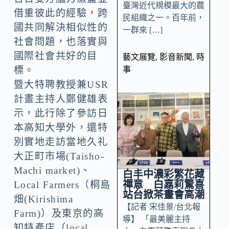
臺灣近代規模最大的農
借重彼此的經驗，跨
民組織之一。百年前，
國共同解決相似性的
一群來 […]
社會問題，也落實與
國際社會共好的目
藝文展覽
,
影音新聞
,
時
事
標。
暨大特聘教授兼USR
計畫主持人鄭健雄表
示，此行除了參訪日
本高知大學外，還特
別實地走訪當地久礼
大正町市場(Taisho-
Machi market)、
白丰中濃彩繁花藏
禪意 白嘉莉驚喜
Local Farmers（桐島
站台掀茶畫會高潮
畑(Kirishima
【記者 宋佳景/台北報
Farm)）及東京的高
導】 「最美麗主持
知特產店（local