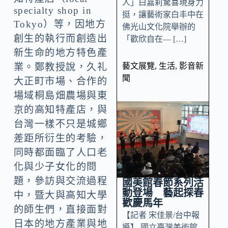
人」白嘉莉驚喜現身力
specialty shop in
挺，讓藝術家白丰中在
Tokyo）等，因地方
佛光山文化院舉辦的
創生的執行而創造出
「歡欣自在— […]
新生命的地方特色產
藝文展覽
,
生活
,
影音新
業。鄭教授說，久礼
聞
大正町市場、合作的
場域桐島畑農場與東
京的高知特產店，與
台灣一樣不只是城鄉
差距所衍生的考驗，
同時都面臨了人口老
化與少子女化的問
題，參訪與交流過程
國美館春節系列活
動登場 藝起探春
中，暨大與高知大學
歡慶馬年
的師生們，直接面對
【記者 宋佳景/台中報
日本的地方產業與地
導】 國立臺灣美術館