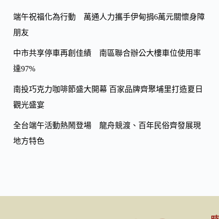
n
k
端午祝福化為行動 萬通人力攜手伊甸捐6萬元關懷身障
朋友
中市共享停車再創佳績 南區聯合辦公大樓車位使用率
達97%
南投巧克力咖啡節盛大開幕 百家品牌齊聚埔里打造夏日
觀光盛宴
全台端午活動熱鬧登場 龍舟競渡、百年民俗齊發展現
地方特色