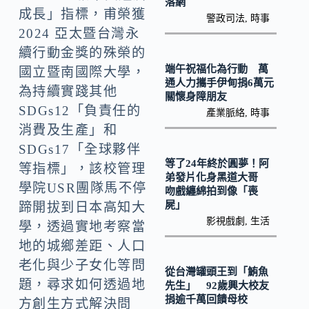
落網
k
成長」指標，甫榮獲
警政司法
,
時事
2024 亞太暨台灣永
續行動金獎的殊榮的
端午祝福化為行動 萬
國立暨南國際大學，
通人力攜手伊甸捐6萬元
為持續實踐其他
關懷身障朋友
SDGs12「負責任的
產業脈絡
,
時事
消費及生產」和
SDGs17「全球夥伴
等了24年終於圓夢！阿
等指標」，該校管理
弟發片化身黑道大哥
學院USR團隊馬不停
吻戲纏綿拍到像「喪
屍」
蹄開拔到日本高知大
影視戲劇
,
生活
學，透過實地考察當
地的城鄉差距、人口
老化與少子女化等問
從台灣罐頭王到「鮪魚
題，尋求如何透過地
先生」 92歲興大校友
捐逾千萬回饋母校
方創生方式解決問