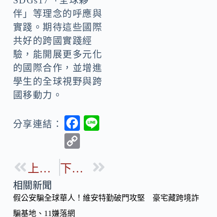
SDGs17「全球夥
伴」等理念的呼應與
實踐。期待這些國際
共好的跨國實踐經
驗，能開展更多元化
的國際合作，並增進
學生的全球視野與跨
國移動力。
F
Li
分享連結：
ac
n
C
e
e
o
b
上一篇
下一篇
p
o
y
相關新聞
o
假公安騙全球華人！維安特勤破門攻堅 豪宅藏跨境詐
Li
k
騙基地、11嫌落網