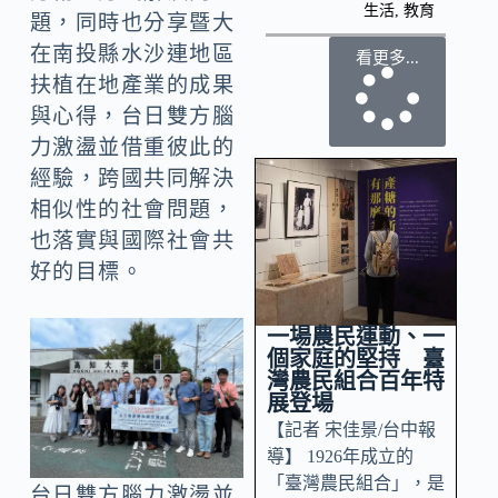
生活
,
教育
題，同時也分享暨大
在南投縣水沙連地區
看更多...
扶植在地產業的成果
與心得，台日雙方腦
力激盪並借重彼此的
經驗，跨國共同解決
相似性的社會問題，
也落實與國際社會共
好的目標。
一場農民運動、一
個家庭的堅持 臺
灣農民組合百年特
展登場
【記者 宋佳景/台中報
導】 1926年成立的
「臺灣農民組合」，是
台日雙方腦力激盪並