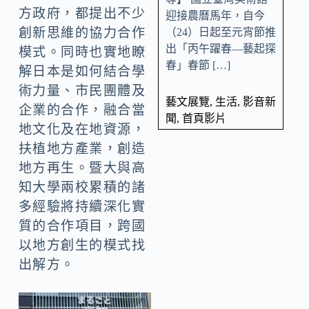
方政府，都提出不少
迎接農曆馬年，自今
創新思維的協力合作
（24）日起至元宵節推
出「丙午躍春—藝起探
模式。同時也實地瞭
春」春節 […]
解日本是如何結合學
術力量、市民團體及
藝文展覽
,
生活
,
影音新
企業的合作，融合當
聞
,
首頁影片
地文化及在地資源，
扶植地方產業，創造
地方再生。暨大與高
知大學兩校累積的諸
多經驗將持續深化實
質的合作項目，跨國
以地方創生的模式找
出解方。