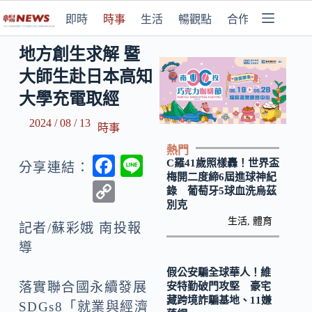
即時
時事
生活
暢觀點
合作媒體
地方創生求解 暨
大師生赴日本高知
大學充電取經
2024 / 08 / 13
時事
熱門
F
Li
C羅41歲照樣轟！世界盃
分享連結：
梅開二度締6屆進球神紀
ac
n
C
錄 葡萄牙5球血洗烏茲
e
e
別克
o
生活
,
體育
b
記者/蘇彩娥 南投報
p
導
o
y
o
假公安騙全球華人！維
Li
落實聯合國永續發展
安特勤破門攻堅 豪宅
k
n
藏跨境詐騙基地、11嫌
SDGs8「就業與經濟