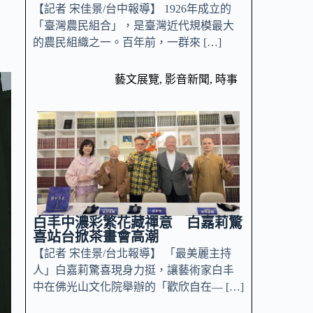
【記者 宋佳景/台中報導】 1926年成立的
「臺灣農民組合」，是臺灣近代規模最大
的農民組織之一。百年前，一群來 […]
藝文展覽
,
影音新聞
,
時事
白丰中濃彩繁花藏禪意 白嘉莉驚
喜站台掀茶畫會高潮
【記者 宋佳景/台北報導】 「最美麗主持
人」白嘉莉驚喜現身力挺，讓藝術家白丰
中在佛光山文化院舉辦的「歡欣自在— […]