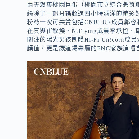
o
n
兩天聚集桃園巨蛋（桃園市立綜合體育館）
k
k
絲除了一飽耳福超過四小時滿滿的精彩
粉絲一次可共賞包括CNBLUE成員鄭容
在真與崔敏煥、N.Flying成員李承
關注的陽光男孩團體Hi-Fi Un!co
顏值，更是讓這場專屬的FNC家族演唱