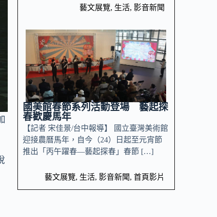
藝文展覽
,
生活
,
影音新聞
國美館春節系列活動登場 藝起探
春歡慶馬年
加
【記者 宋佳景/台中報導】 國立臺灣美術館
迎接農曆馬年，自今（24）日起至元宵節
推出「丙午躍春—藝起探春」春節 […]
說
藝文展覽
,
生活
,
影音新聞
,
首頁影片