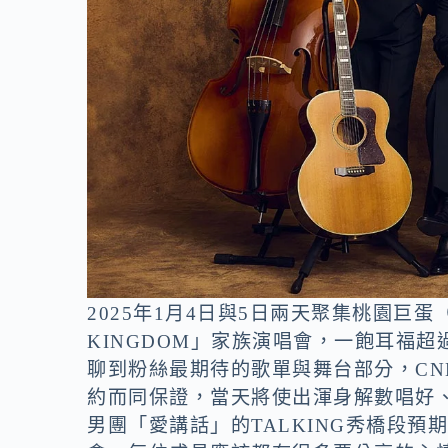
2025年1月4日與5日兩天聚集桃園巨蛋
KINGDOM」家族演唱會，一飽耳福超
聊到粉絲最期待的歌單與舞台部分，CNBLUE、F
約而同保證，當天將使出渾身解數唱好
男團「愛講話」的TALKING秀橋段