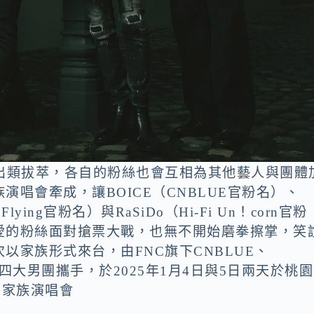
出類拔萃，各自的粉絲也會互相為其他藝人與團體
唱會牽成，讓BOICE（CNBLUE官粉名）、
Flying官粉名）與RaSiDo（Hi-Fi Un！corn官粉
愛的粉絲面對搶票大戰，也無不開始磨拳擦掌，笑
以家族形式來台，由FNC旗下CNBLUE、
n!corn四大男團攜手，於2025年1月4日與5日兩天於桃園
M」家族演唱會