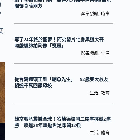
端午祝福化為行動 萬通人力攜手伊甸捐6萬元
粉
關懷身障朋友
，
產業脈絡
,
時事
度
等了24年終於圓夢！阿弟發片化身黑道大哥
吻戲纏綿拍到像「喪屍」
影視戲劇
,
生活
從台灣罐頭王到「鮪魚先生」 92歲興大校友
捐逾千萬回饋母校
生活
,
教育
維京戰吼震撼全球！哈蘭德梅開二度率挪威2連
勝 睽違28年重返世足即闖32強
生活
,
體育