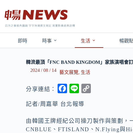
即時
時事
生活
暢觀
韓流最頂「FNC BAND KINGDOM」家族演唱
2024 / 08 / 14
藝文展覽
,
生活
F
Li
C
分享連結：
ac
n
o
記者/周嘉華 台北報導
e
e
p
b
y
由韓國王牌經紀公司操刀製作與策劃，
o
Li
CNBLUE、FTISLAND、N.Flying與