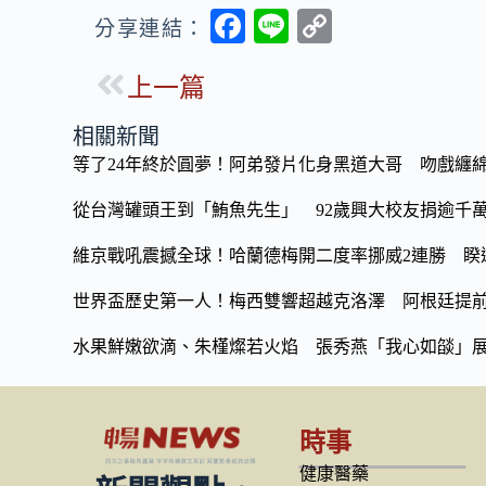
F
Li
C
分享連結：
ac
n
o
上一篇
e
e
p
b
y
相關新聞
o
Li
等了24年終於圓夢！阿弟發片化身黑道大哥 吻戲纏
o
n
從台灣罐頭王到「鮪魚先生」 92歲興大校友捐逾千
k
k
維京戰吼震撼全球！哈蘭德梅開二度率挪威2連勝 睽違
世界盃歷史第一人！梅西雙響超越克洛澤 阿根廷提
水果鮮嫩欲滴、朱槿燦若火焰 張秀燕「我心如燄」
時事
健康醫藥