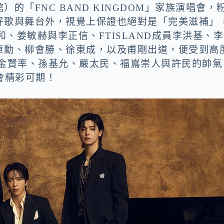
的「FNC BAND KINGDOM」家族演唱會，
好歌與舞台外，視覺上保證也絕對是「完美滋補」
和、姜敏赫與李正信、FTISLAND成員李洪基、李
協、車勳、柳會勝、徐東成，以及甫剛出道，便受到高
rn成員金賢率、孫基允、嚴太民、福嶌崇人與許民的帥氣
會精彩可期！