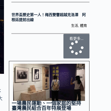
世界盃歷史第一人！梅西雙響超越克洛澤 阿
根廷提前出線
生活
,
體育
看更多...
不
大
一場農民運動、一個家庭的堅持
臺灣農民組合百年特展登場