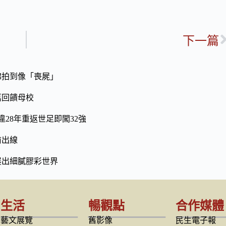
下一篇
綿拍到像「喪屍」
萬回饋母校
28年重返世足即闖32強
前出線
展出細膩膠彩世界
生活
暢觀點
合作媒體
藝文展覽
舊影像
民生電子報