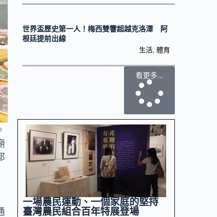
世界盃歷史第一人！梅西雙響超越克洛澤 阿
根廷提前出線
生活
,
體育
看更多...
。
廟
都
一場農民運動、一個家庭的堅持
臺灣農民組合百年特展登場
通