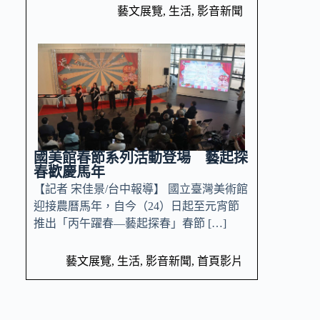
藝文展覽
,
生活
,
影音新聞
國美館春節系列活動登場 藝起探
春歡慶馬年
【記者 宋佳景/台中報導】 國立臺灣美術館
迎接農曆馬年，自今（24）日起至元宵節
推出「丙午躍春—藝起探春」春節 […]
藝文展覽
,
生活
,
影音新聞
,
首頁影片