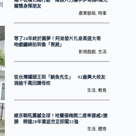
端午祝福化為行動 萬通人力攜手伊甸捐6萬元
到
關懷身障朋友
產業脈絡
,
時事
等了24年終於圓夢！阿弟發片化身黑道大哥
吻戲纏綿拍到像「喪屍」
影視戲劇
,
生活
從台灣罐頭王到「鮪魚先生」 92歲興大校友
捐逾千萬回饋母校
生活
,
教育
維京戰吼震撼全球！哈蘭德梅開二度率挪威2連
勝 睽違28年重返世足即闖32強
生活
,
體育