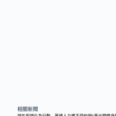
相關新聞
端午祝福化為行動 萬通人力攜手伊甸捐6萬元關懷身