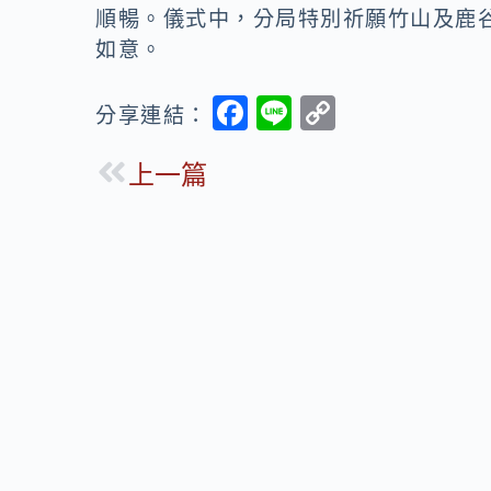
順暢。儀式中，分局特別祈願竹山及鹿
如意。
F
Li
C
分享連結：
ac
n
o
上一篇
e
e
p
b
y
o
Li
o
n
k
k