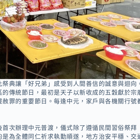
此祭典讓「好兄弟」感受到人間善信的誠意與迴向
區的傳統節日，最初是天子以新收成的五穀獻於宗
靈赦罪的重要節日。每逢中元，家戶與各機關行號
後首次辦理中元普渡，儀式除了遵循民間習俗祭拜
的是為全體同仁祈求執勤順遂，地方治安平穩、交