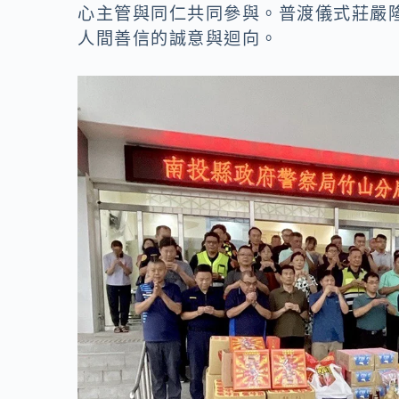
o
n
心主管與同仁共同參與。普渡儀式莊嚴
k
k
人間善信的誠意與迴向。