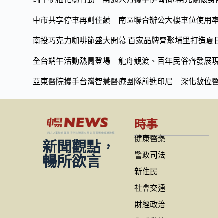
中市共享停車再創佳績 南區聯合辦公大樓車位使用率
南投巧克力咖啡節盛大開幕 百家品牌齊聚埔里打造夏
全台端午活動熱鬧登場 龍舟競渡、百年民俗齊發展
亞東醫院攜手台灣智慧醫療團隊前進印尼 深化數位
時事
健康醫藥
新聞觀點，
警政司法
暢所欲言
新住民
社會交通
財經政治