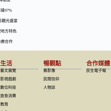
達97%
日觀光盛宴
現地方特色
醫療合作
生活
暢觀點
合作媒體
藝文展覽
舊影像
民生電子報
影視戲劇
民間信仰
數位科技
人物誌
旅食消費
教育