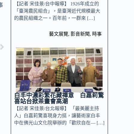
【記者 宋佳景/台中報導】 1926年成立的
事
「臺灣農民組合」，是臺灣近代規模最大
的農民組織之一。百年前，一群來 […]
藝文展覽
,
影音新聞
,
時事
白丰中濃彩繁花藏禪意 白嘉莉驚
喜站台掀茶畫會高潮
【記者 宋佳景/台北報導】 「最美麗主持
人」白嘉莉驚喜現身力挺，讓藝術家白丰
中在佛光山文化院舉辦的「歡欣自在— […]