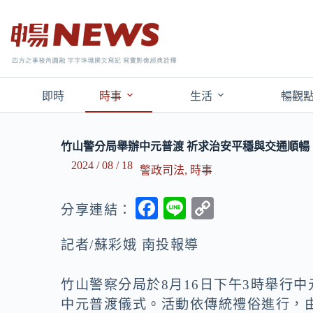
即時
時事
生活
暢觀
竹山警分局舉辦中元普渡 祈求治安平穩與交通順暢
2024 / 08 / 18
警政司法
,
時事
F
Li
C
分享連結：
ac
n
o
記者/蘇彩娥 南投報導
e
e
p
b
y
竹山警察分局於8月16日下午3時舉行
o
Li
中元普渡儀式。活動依傳統禮俗進行，