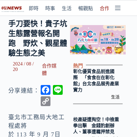
即時
時事
生活
暢觀點
合作媒體
手刀要快！貴子坑
生態露營報名開
跑 野炊、觀星體
驗生態之美
2024 / 08 /
熱門
合作媒
20
彰化優質食品前進國
體
際 「食食在在彰化
館」台北食品展秀產業
F
Li
實力
分享連結：
ac
n
生活
C
e
e
o
b
臺北市工務局大地工
p
校產疑遭掏空！中檢重
程處將
拳出擊 金錢豹創辦
o
y
人、董事遭羈押禁見
於 113 年 9 月 7日