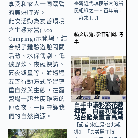
臺灣近代規模最大的農
享受和家人一同露營
民組織之一。百年前，
的美好時光。
一群來 […]
此次活動為友善環境
之生態露營(Eco
藝文展覽
,
影音新聞
,
時
Camping)示範場，結
事
合親子體驗遊憩闖關
活動、水保偶劇、低
碳野炊、夜觀探訪、
夏夜觀星等，並透過
友善行動方式學習尊
重自然與生態，在露
營場一起共度難忘的
白丰中濃彩繁花藏
仲夏夜，一同守護我
禪意 白嘉莉驚喜
們的自然資源。
站台掀茶畫會高潮
【記者 宋佳景/台北報
導】 「最美麗主持