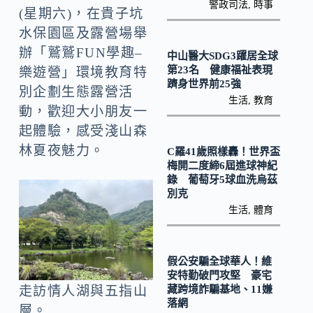
o
Li
警政司法
,
時事
(星期六)，在貴子坑
k
n
水保園區及露營場舉
k
辦「鷲鷲FUN學趣­–
中山醫大SDG3躍居全球
第23名 健康福祉表現
樂遊營」環境教育特
躋身世界前25強
別企劃生態露營活
生活
,
教育
動，歡迎大小朋友一
起體驗，感受淺山森
林夏夜魅力。
C羅41歲照樣轟！世界盃
梅開二度締6屆進球神紀
錄 葡萄牙5球血洗烏茲
別克
生活
,
體育
假公安騙全球華人！維
安特勤破門攻堅 豪宅
藏跨境詐騙基地、11嫌
走訪情人湖與五指山
落網
層。