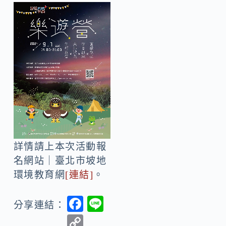
詳情請上本次活動報
名網站｜臺北市坡地
環境教育網
[連結]
。
F
Li
分享連結：
ac
n
C