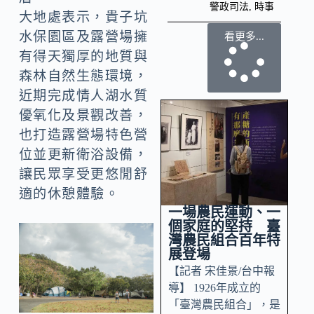
警政司法
,
時事
大地處表示，貴子坑
水保園區及露營場擁
看更多...
有得天獨厚的地質與
森林自然生態環境，
近期完成情人湖水質
優氧化及景觀改善，
也打造露營場特色營
位並更新衛浴設備，
讓民眾享受更悠閒舒
適的休憩體驗。
一場農民運動、一
個家庭的堅持 臺
灣農民組合百年特
展登場
【記者 宋佳景/台中報
導】 1926年成立的
「臺灣農民組合」，是