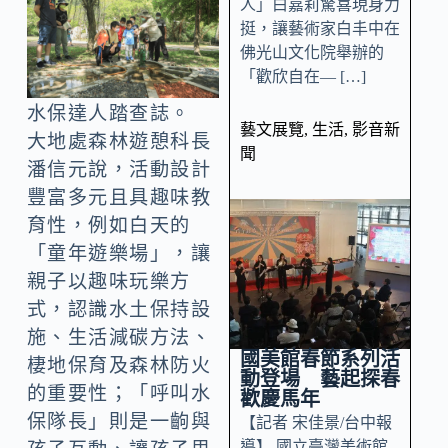
人」白嘉莉驚喜現身力
挺，讓藝術家白丰中在
佛光山文化院舉辦的
「歡欣自在— […]
水保達人踏查誌。
藝文展覽
,
生活
,
影音新
大地處森林遊憩科長
聞
潘信元說，活動設計
豐富多元且具趣味教
育性，例如白天的
「童年遊樂場」，讓
親子以趣味玩樂方
式，認識水土保持設
施、生活減碳方法、
國美館春節系列活
棲地保育及森林防火
動登場 藝起探春
的重要性；「呼叫水
歡慶馬年
保隊長」則是一齣與
【記者 宋佳景/台中報
導】 國立臺灣美術館