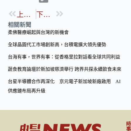
e
e
o
b
上一篇
下一篇
p
o
y
相關新聞
o
柔佛醫療崛起與台灣的新機會
Li
k
n
全球晶圓代工市場創新高，台積電擴大領先優勢
k
台海有事，世界有事：從香格里拉對話看全球共同利益
蔬食教育論壇於新加坡慈濟舉行 跨界共探永續飲食未來
台星半導體合作再深化 京元電子新加坡新廠啟用 AI
供應鏈布局再升級