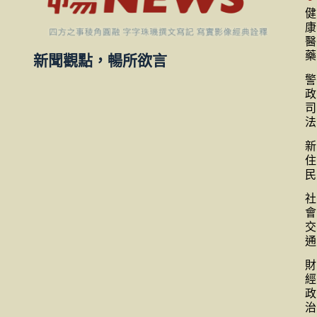
健
康
醫
藥
新聞觀點，暢所欲言
警
政
司
法
新
住
民
社
會
交
通
財
經
政
治