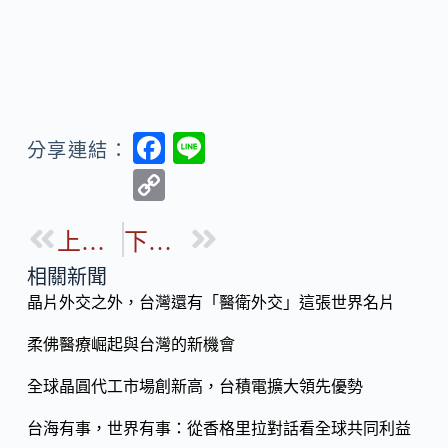
F
Li
分享連結：
ac
n
C
e
e
o
b
上一篇
下一篇
p
o
y
相關新聞
o
晶片外交之外，台灣還有「醫衛外交」這張世界名片
Li
k
n
柔佛醫療崛起與台灣的新機會
k
全球晶圓代工市場創新高，台積電擴大領先優勢
台海有事，世界有事：從香格里拉對話看全球共同利益