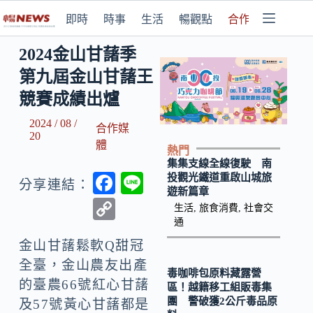
即時
時事
生活
暢觀點
合作媒體
2024金山甘藷季
第九屆金山甘藷王
競賽成績出爐
2024 / 08 /
合作媒
20
體
熱門
集集支線全線復駛 南
F
Li
投觀光鐵道重啟山城旅
分享連結：
遊新篇章
ac
n
C
生活
,
旅食消費
,
社會交
e
e
通
o
b
金山甘藷鬆軟Q甜冠
p
全臺，金山農友出產
o
y
毒咖啡包原料藏露營
的臺農66號紅心甘藷
區！越籍移工組販毒集
o
Li
團 警破獲2公斤毒品原
及57號黃心甘藷都是