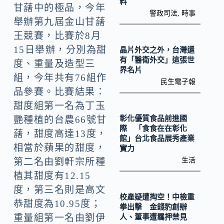
k
n
料
甘藷中的極品，今年
警政司法
,
時事
k
舉辦第九屆金山甘藷
王競賽，比賽於8月
15日舉辦，分別為甜
晶片外交之外，台灣還
有「醫衛外交」這張世
度、重量及造型三
界名片
組，今年共有76組作
民生電子報
品參賽。比賽結果：
甜度組第一名為丁玉
彰化優質食品前進國
艷種植的台農66號甘
際 「食食在在彰化
藷，甜度高達13度，
館」台北食品展秀產業
相當於蘋果的甜度，
實力
生活
第二名由劉軒宗所種
植其甜度有12.15
度，第三名則是高文
校產疑遭掏空！中檢重
恭甜度為10.95度；
拳出擊 金錢豹創辦
重量組第一名由劉伊
人、董事遭羈押禁見