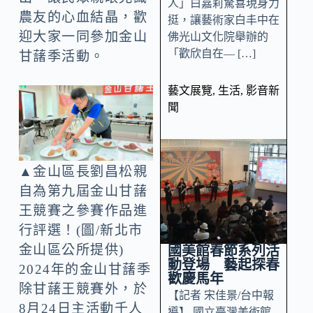
人」白嘉莉驚喜現身力
農友的心血結晶，歡
挺，讓藝術家白丰中在
迎大家一同參加金山
佛光山文化院舉辦的
「歡欣自在— […]
甘藷季活動。
藝文展覽
,
生活
,
影音新
聞
▲金山區長劉昌松親
自為第九屆金山甘藷
王競賽之參賽作品進
行評選！(圖/新北市
金山區公所提供)
國美館春節系列活
動登場 藝起探春
2024年的金山甘藷季
歡慶馬年
除甘藷王競賽外，於
【記者 宋佳景/台中報
8月24日主活動千人
導】 國立臺灣美術館