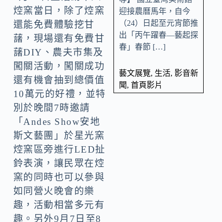
焢窯當日，除了焢窯
迎接農曆馬年，自今
（24）日起至元宵節推
還能免費體驗挖甘
出「丙午躍春—藝起探
藷，現場還有免費甘
春」春節 […]
藷DIY、農夫市集及
闖關活動，闖關成功
藝文展覽
,
生活
,
影音新
還有機會抽到總價值
聞
,
首頁影片
10萬元的好禮，並特
別於晚間7時邀請
「Andes Show安地
斯文藝團」於星光窯
焢窯區旁進行LED扯
鈴表演，讓民眾在焢
窯的同時也可以參與
如同營火晚會的樂
趣，活動相當多元有
趣。另外9月7日至8