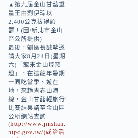
▲第九屆金山甘藷重
量王由劉伊琮以
2,400公克拔得頭
籌！(圖/新北市金山
區公所提供)
最後，劉區長誠摯邀
請大家8月24日(星期
六)「龍來金山焢窯
趣」，在這龍年暑期
一同吃當季、遊在
地，來趟青春山海
線，金山甘藷輕旅行!
比賽結果請至金山區
公所網站查詢
(
http://www.jinshan.
ntpc.gov.tw/)或洽活