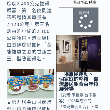
警政司法
,
時事
琮以2,400公克拔得
頭籌，第二名由劉建
看更多...
菘所種植其重量有
2,120公克，第三名
則由劉小愉的2,100
公克獲得。造型組則
由劉伊琮以如同「金
龍雄風之姿的甘藷之
王」型態而得名。
一場農民運動、一
個家庭的堅持 臺
灣農民組合百年特
展登場
【記者 宋佳景/台中報
導】 1926年成立的
▲第九屆金山甘藷造
「臺灣農民組合」，是
型王由劉伊琮以如同