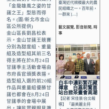
臺灣近代規模最大的農
「金龍雄風之姿的甘
民組織之一。百年前，
藷之王」型態而得
一群來 […]
名。(圖/新北市金山
區公所提供)
藝文展覽
,
影音新聞
,
時
金山區長劉昌松表
事
示，金山甘藷王競賽
分別為甜度組、重量
組及造型組其前三名
得主將在於8月24日
甘藷季主活動會場由
市府長官頒獎表揚。
造型組入選的前20組
白丰中濃彩繁花藏
禪意 白嘉莉驚喜
作品與重量組優勝甘
站台掀茶畫會高潮
藷也都會在8月24日
【記者 宋佳景/台北報
甘藷季的會場中展
導】 「最美麗主持
出，讓民眾親眼見識