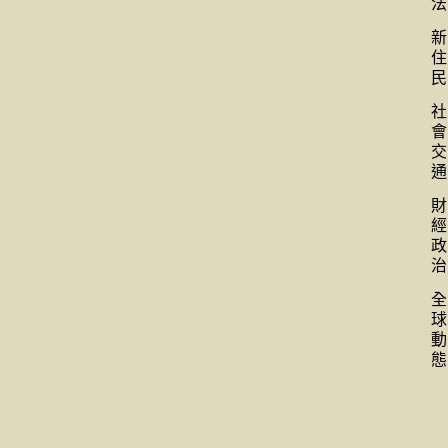
法
新
住
民
社
會
交
通
財
經
政
治
全
球
動
態