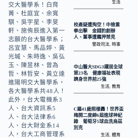
k
n
生活
交大醫學系！白育
k
菁、杜庭宜、余寬
騏、吳宇星、李旻
校產疑遭掏空！中檢重
軒、施侑辰進入第一
拳出擊 金錢豹創辦
人、董事遭羈押禁見
志願的台大醫學系；
警政司法
,
時事
呂宜慧、馬品婷、黃
光瑊、朱時逸、吳弘
玉、陳昱林、曾為
中山醫大SDG3躍居全球
第23名 健康福祉表現
哲、林哲安、黃立達
躋身世界前25強
進陽明交大醫學系，
生活
,
教育
各大醫學系共48人！
此外，台大電機系3
人、台大資訊系5
C羅41歲照樣轟！世界盃
梅開二度締6屆進球神紀
人、台大法律系6
錄 葡萄牙5球血洗烏茲
人、台大財金系14
別克
人，台大工商管理系
生活
,
體育