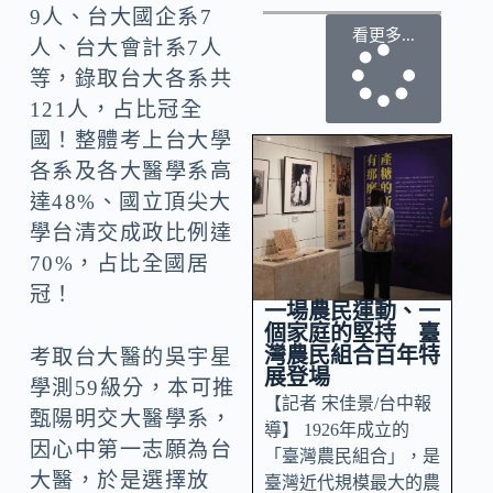
9人、台大國企系7
看更多...
人、台大會計系7人
等，錄取台大各系共
121人，占比冠全
國！整體考上台大學
各系及各大醫學系高
達48%、國立頂尖大
學台清交成政比例達
70%，占比全國居
冠！
一場農民運動、一
個家庭的堅持 臺
灣農民組合百年特
考取台大醫的吳宇星
展登場
學測59級分，本可推
【記者 宋佳景/台中報
甄陽明交大醫學系，
導】 1926年成立的
因心中第一志願為台
「臺灣農民組合」，是
大醫，於是選擇放
臺灣近代規模最大的農