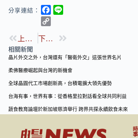
F
Li
分享連結：
ac
n
C
e
e
o
b
上一篇
下一篇
p
o
y
相關新聞
o
晶片外交之外，台灣還有「醫衛外交」這張世界名片
Li
k
n
柔佛醫療崛起與台灣的新機會
k
全球晶圓代工市場創新高，台積電擴大領先優勢
台海有事，世界有事：從香格里拉對話看全球共同利益
蔬食教育論壇於新加坡慈濟舉行 跨界共探永續飲食未來