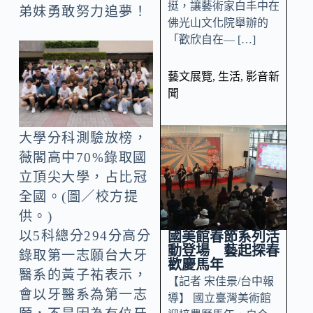
挺，讓藝術家白丰中在
弟妹勇敢努力追夢！
佛光山文化院舉辦的
「歡欣自在— […]
藝文展覽
,
生活
,
影音新
聞
大學分科測驗放榜，
薇閣高中70%錄取國
立頂尖大學，占比冠
全國。(圖／校方提
供。)
以5科總分294分高分
國美館春節系列活
動登場 藝起探春
錄取第一志願台大牙
歡慶馬年
醫系的黃子𧙗表示，
【記者 宋佳景/台中報
會以牙醫系為第一志
導】 國立臺灣美術館