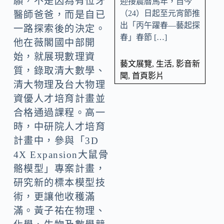
願，不是因為有位牙
迎接農曆馬年，自今
（24）日起至元宵節推
醫師爸爸，而是自已
出「丙午躍春—藝起探
一路探索後的決定。
春」春節 […]
他在薇閣國中部開
始，就展現數理資
藝文展覽
,
生活
,
影音新
質，錄取清大數學、
聞
,
首頁影片
清大物理及台大物理
資優人才培育計畫並
合格通過課程。高一
時，中研院人才培育
計畫中，參與「3D
4X Expansion大鼠骨
骼模型」專案計畫，
研究新的標本模型技
術，更讓他收穫滿
滿。黃子祐在物理、