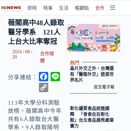
即時
時事
生活
暢觀點
合作媒體
薇閣高中48人錄取
醫牙學系 121人
上台大比率奪冠
2024 / 08 /
合作媒
20
體
熱門
晶片外交之外，台灣還
F
Li
有「醫衛外交」這張世
分享連結：
界名片
ac
n
C
民生電子報
e
e
o
b
113年大學分科測驗
p
彰化優質食品前進國
放榜，薇閣高中今年
o
y
際 「食食在在彰化
共有6人錄取台大醫
館」台北食品展秀產業
o
Li
實力
學系，9人錄取陽明