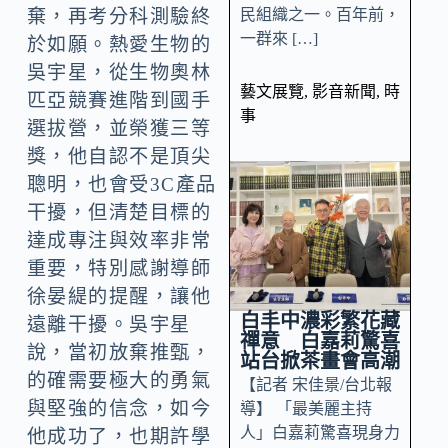
民組織之一。百年前，
棄，再考分科測驗終
一群來 […]
於如願。熱愛生物的
吳宇星，從生物奧林
藝文展覽
,
影音新聞
,
時
匹亞競賽進階到國手
事
選拔營，並榮獲三等
獎，他自認不是頂尖
聰明，也會受3C產品
干擾，但清楚目標的
達成專注與效率非常
重要，特別感謝導師
徐晏緹的提醒，讓他
白丰中濃彩繁花藏
遠離干擾。吳宇星
禪意 白嘉莉驚喜
說，當初放棄推甄，
站台掀茶畫會高潮
的確需要極大的勇氣
【記者 宋佳景/台北報
與堅強的信念，如今
導】 「最美麗主持
人」白嘉莉驚喜現身力
他成功了，也期許學