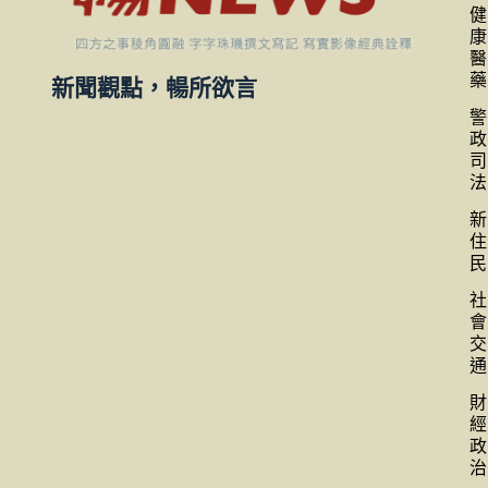
健
康
醫
藥
新聞觀點，暢所欲言
警
政
司
法
新
住
民
社
會
交
通
財
經
政
治