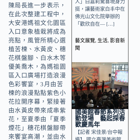
人」白嘉莉驚喜現身力
陳局長進一步表示，
挺，讓藝術家白丰中在
在此次整建工程中，
佛光山文化院舉辦的
大安港媽祖文化園區
「歡欣自在— […]
入口意象植栽將成為
亮點，風管所精心選
藝文展覽
,
生活
,
影音新
聞
植苦楝、水黃皮、穗
花棋盤腳、白水木等
優美喬木，為媽祖園
區入口廣場打造浪漫
色彩饗宴，3月由苦
楝的浪漫點點紫色小
花拉開序幕，緊接著
由水黃皮帶來成串紫
國美館春節系列活
動登場 藝起探春
花，至夏季由「夏季
歡慶馬年
煙花」穗花棋盤腳帶
【記者 宋佳景/台中報
來饗宴高潮，並由水
導】 國立臺灣美術館