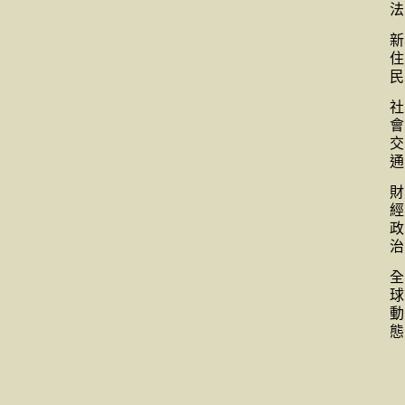
法
新
住
民
社
會
交
通
財
經
政
治
全
球
動
態