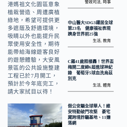
k
n
警政司法
,
時事
港媽祖文化園區意象
k
植栽營造、周遭廣植
綠地，希望可提供更
中山醫大SDG3躍居全球
多遮蔭及舒適環境，
第23名 健康福祉表現
躋身世界前25強
吸睛以外也能提升民
生活
,
教育
眾使用安全性，期待
能帶給海線遊客良好
的遊憩體驗，大安風
C羅41歲照樣轟！世界盃
梅開二度締6屆進球神紀
景區的公共設施整建
錄 葡萄牙5球血洗烏茲
工程已於7月開工，
別克
預計於今年底完工，
生活
,
體育
請大家拭目以待！
假公安騙全球華人！維
安特勤破門攻堅 豪宅
藏跨境詐騙基地、11嫌
落網