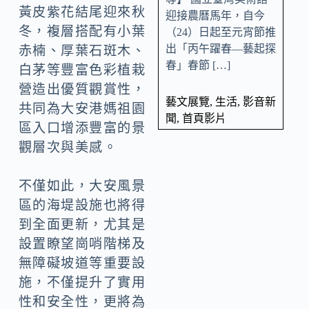
黃皮紫花結尾迎來秋
迎接農曆馬年，自今
冬，複層搭配有小葉
（24）日起至元宵節推
出「丙午躍春—藝起探
赤楠、厚葉石斑木、
春」春節 […]
白茅等豐富色彩植栽
營造出優質觀賞性，
藝文展覽
,
生活
,
影音新
共同為大安港媽祖園
聞
,
首頁影片
區入口增添豐富的景
觀層次與美感。
不僅如此，大安風景
區的海堤設施也將得
到全面更新，尤其是
設置瞭望崗哨階梯及
無障礙坡道等重要設
施，不僅提升了實用
性和安全性，更將為