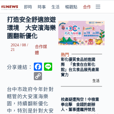
即時
時事
生活
暢觀點
合作媒體
打造安全舒適旅遊
環境 大安濱海樂
園翻新優化
2024 / 08 /
合作媒
21
體
熱門
彰化優質食品前進國
F
Li
際 「食食在在彰化
分享連結：
館」台北食品展秀產業
ac
n
C
實力
e
e
生活
o
b
台中市政府今年針對
p
轄管的大安濱海樂
o
y
校產疑遭掏空！中檢重
園，持續翻新優化
拳出擊 金錢豹創辦
o
Li
人、董事遭羈押禁見
中，特別是針對大安