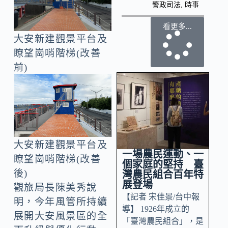
警政司法
,
時事
看更多...
大安新建觀景平台及
瞭望崗哨階梯(改善
前)
大安新建觀景平台及
一場農民運動、一
瞭望崗哨階梯(改善
個家庭的堅持 臺
後)
灣農民組合百年特
展登場
觀旅局長陳美秀說
【記者 宋佳景/台中報
明，今年風管所持續
導】 1926年成立的
展開大安風景區的全
「臺灣農民組合」，是