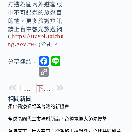
打造為國內外遊客眼
中不可錯過的旅遊目
的地，更多旅遊資訊
請上台中觀光旅遊網
(
https://travel.taichu
ng.gov.tw/
)查詢。
F
Li
分享連結：
ac
n
C
e
e
o
b
上一篇
下一篇
p
o
y
相關新聞
o
柔佛醫療崛起與台灣的新機會
Li
k
n
全球晶圓代工市場創新高，台積電擴大領先優勢
k
台海有事，世界有事：從香格里拉對話看全球共同利益