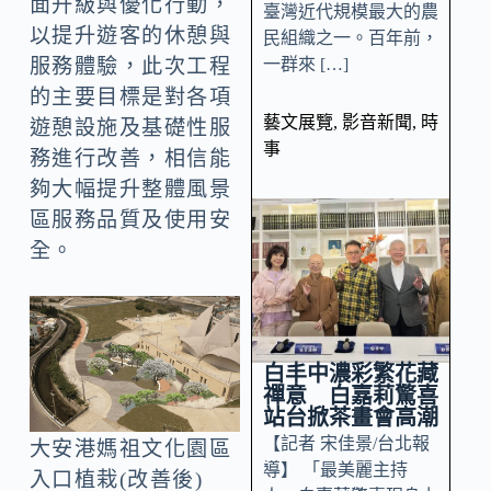
面升級與優化行動，
臺灣近代規模最大的農
以提升遊客的休憩與
民組織之一。百年前，
一群來 […]
服務體驗，此次工程
的主要目標是對各項
藝文展覽
,
影音新聞
,
時
遊憩設施及基礎性服
事
務進行改善，相信能
夠大幅提升整體風景
區服務品質及使用安
全。
白丰中濃彩繁花藏
禪意 白嘉莉驚喜
站台掀茶畫會高潮
【記者 宋佳景/台北報
大安港媽祖文化園區
導】 「最美麗主持
入口植栽(改善後)