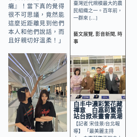
臺灣近代規模最大的農
癱』！當下真的覺得
民組織之一。百年前，
很不可思議，竟然能
一群來 […]
這麼近距離見到他們
本人和他們說話，而
藝文展覽
,
影音新聞
,
時
且好親切好溫柔！」
事
白丰中濃彩繁花藏
禪意 白嘉莉驚喜
站台掀茶畫會高潮
【記者 宋佳景/台北報
導】 「最美麗主持