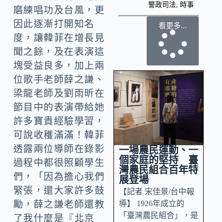
警政司法
,
時事
磨練唱功及台風，更
因此逐漸打開知名
看更多...
度，讓韓菲在增長見
聞之餘，及在表演這
塊受益良多，加上兩
位歌手老師薛之謙、
梁龍老師及劉雨昕在
節目中的表演帶給她
許多寶貴經驗學習，
可說收穫滿滿！韓菲
透露兩位導師在錄影
一場農民運動、一
個家庭的堅持 臺
過程中都很照顧學生
灣農民組合百年特
們，「因為擔心我們
展登場
緊張，還大家許多鼓
【記者 宋佳景/台中報
導】 1926年成立的
勵，薛之謙老師還教
「臺灣農民組合」，是
了我什麼是『北京