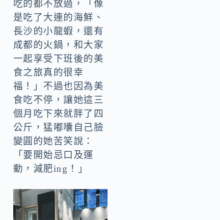
吃的都不放過，「像
是吃了大連的海鮮、
長沙的小龍蝦，還有
成都的火鍋，和大家
一起享受下班後的美
食之旅真的很幸
福！」不過也因為美
食吃不停，讓她這三
個月吃下來就胖了四
公斤，猛嘟囔自己臉
變圓的她苦笑說：
「要開始忌口及運
動，減肥ing！」