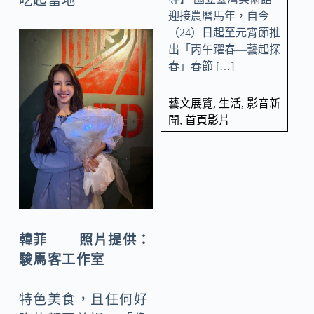
吃起當地
迎接農曆馬年，自今
（24）日起至元宵節推
出「丙午躍春—藝起探
春」春節 […]
藝文展覽
,
生活
,
影音新
聞
,
首頁影片
韓菲 照片提供：
駿馬客工作室
特色美食，且任何好