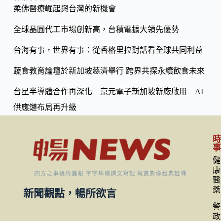
o
柔佛醫療崛起與台灣的新機會
Li
k
n
全球晶圓代工市場創新高，台積電擴大領先優勢
k
台海有事，世界有事：從香格里拉對話看全球共同利益
蔬食教育論壇於新加坡慈濟舉行 跨界共探永續飲食未來
台星半導體合作再深化 京元電子新加坡新廠啟用 AI
供應鏈布局再升級
健
康
醫
藥
新聞觀點，暢所欲言
警
政