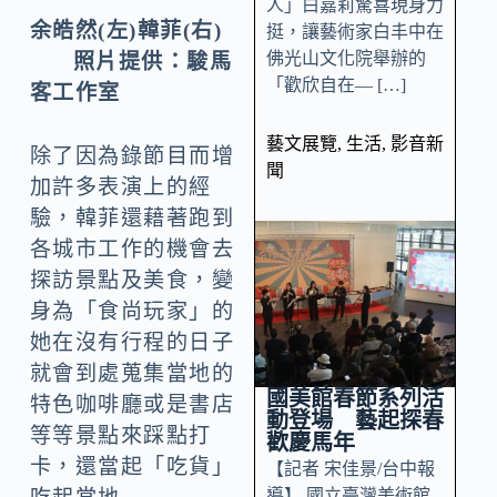
人」白嘉莉驚喜現身力
余皓然(左)韓菲(右)
挺，讓藝術家白丰中在
佛光山文化院舉辦的
照片提供：駿馬
「歡欣自在— […]
客工作室
藝文展覽
,
生活
,
影音新
除了因為錄節目而增
聞
加許多表演上的經
驗，韓菲還藉著跑到
各城市工作的機會去
探訪景點及美食，變
身為「食尚玩家」的
她在沒有行程的日子
就會到處蒐集當地的
國美館春節系列活
特色咖啡廳或是書店
動登場 藝起探春
等等景點來踩點打
歡慶馬年
卡，還當起「吃貨」
【記者 宋佳景/台中報
導】 國立臺灣美術館