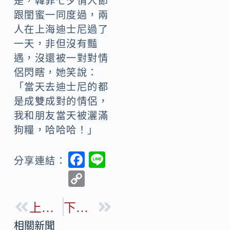
是，韓菲七夕情人節
跟閨蜜一同度過，兩
人在上海迪士尼過了
一天，非但沒有豔
遇，沒還被一對對情
侶閃瞎，她笑說：
「當天去迪士尼的都
是成雙成對的情侶，
我和朋友當天被灑滿
狗糧，哈哈哈！」
F
Li
分享連結：
ac
n
C
e
e
o
b
上一篇
下一篇
p
o
y
相關新聞