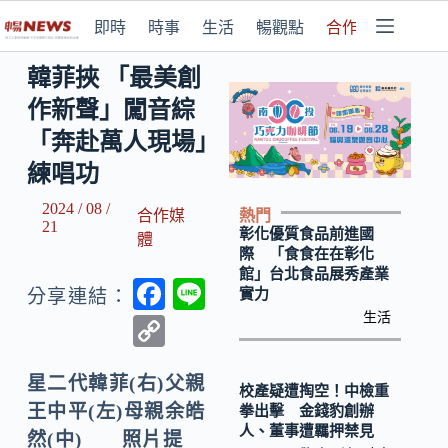
即時
時事
生活
暢觀點
合作媒體
韓菲挾 「最美創
作新聲」闖音綜
「奔赴萬人現場」
練唱功
2024 / 08 /
熱門
合作媒
21
彰化優質食品前進國
體
際 「食食在在彰化
館」台北食品展秀產業
F
Li
實力
分享連結：
ac
n
生活
C
e
e
o
b
星二代韓菲(右)父親
p
校產疑遭掏空！中檢重
王中平(左)母親余皓
拳出擊 金錢豹創辦
o
y
人、董事遭羈押禁見
然(中) 照片提