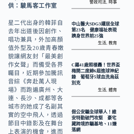
o
Li
警政司法
,
時事
供：駿馬客工作室
k
n
k
星二代出身的韓菲自
中山醫大SDG3躍居全球
第23名 健康福祉表現
去年出道後因創作、
躋身世界前25強
唱功兼具，外加高顏
生活
,
教育
值外型及20歲青春嫩
貌讓網友封「最美創
作女聲」而備受各界
C羅41歲照樣轟！世界盃
梅開二度締6屆進球神紀
矚目，近期參加騰訊
錄 葡萄牙5球血洗烏茲
音綜《奔赴萬人現
別克
場》而跑遍廣州、大
生活
,
體育
連、長沙、成都等各
城市的她成了名副其
假公安騙全球華人！維
實的空中飛人，透過
安特勤破門攻堅 豪宅
節目中錄影及在舞台
藏跨境詐騙基地、11嫌
落網
上表演的機會，進而