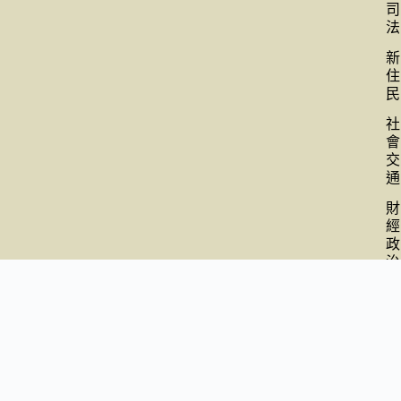
司
法
新
住
民
社
會
交
通
財
經
政
治
全
球
動
態