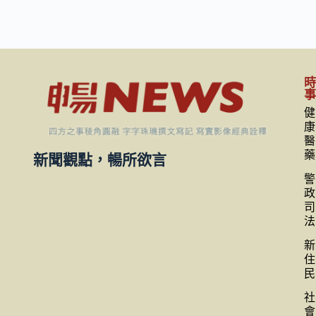
健
康
醫
藥
新聞觀點，暢所欲言
警
政
司
法
新
住
民
社
會