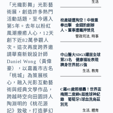
o
Li
生活
「光織影舞」光影藝
k
n
術展，創造許多熱門
k
活動話題，至今邁入
校產疑遭掏空！中檢重
拳出擊 金錢豹創辦
第5年。去年以粉紅
人、董事遭羈押禁見
風潮療癒人心，12天
警政司法
,
時事
創下近82萬參觀人
次。這次再度跨界邀
請華裔新銳設計師
中山醫大SDG3躍居全球
第23名 健康福祉表現
Daniel Wong（黃偉
躋身世界前25強
豪），以嘉義市古名
生活
,
教育
「桃城」為策展核
心，融入光影互動藝
術與經典文學作品，
C羅41歲照樣轟！世界盃
梅開二度締6屆進球神紀
跨越時空向田園詩人
錄 葡萄牙5球血洗烏茲
陶淵明的《桃花源
別克
記》致敬，打造夢幻
生活
,
體育