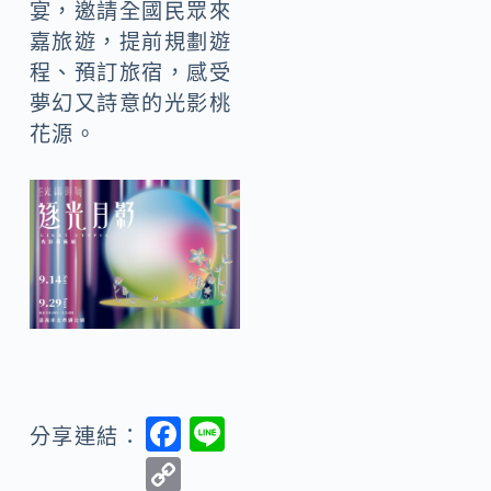
宴，邀請全國民眾來
嘉旅遊，提前規劃遊
程、預訂旅宿，感受
夢幻又詩意的光影桃
花源。
F
Li
分享連結：
ac
n
C