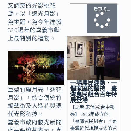
又詩意的光影桃花
看更多...
源，以「逐光月影」
為主題，為今年建城
320週年的嘉義市獻
上最特別的禮物。
一場農民運動、一
個家庭的堅持 臺
巨型竹編月亮「逐花
灣農民組合百年特
月影」，結合傳統竹
展登場
編藝術及人造花與現
【記者 宋佳景/台中報
代光影科技。
導】 1926年成立的
「臺灣農民組合」，是
嘉義市政府觀光新聞
臺灣近代規模最大的農
處長張婉芬表示，喜