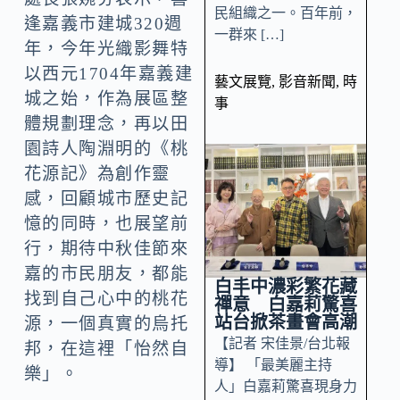
民組織之一。百年前，
逢嘉義市建城320週
一群來 […]
年，今年光織影舞特
以西元1704年嘉義建
藝文展覽
,
影音新聞
,
時
城之始，作為展區整
事
體規劃理念，再以田
園詩人陶淵明的《桃
花源記》為創作靈
感，回顧城市歷史記
憶的同時，也展望前
行，期待中秋佳節來
嘉的市民朋友，都能
白丰中濃彩繁花藏
找到自己心中的桃花
禪意 白嘉莉驚喜
站台掀茶畫會高潮
源，一個真實的烏托
【記者 宋佳景/台北報
邦，在這裡「怡然自
導】 「最美麗主持
樂」。
人」白嘉莉驚喜現身力