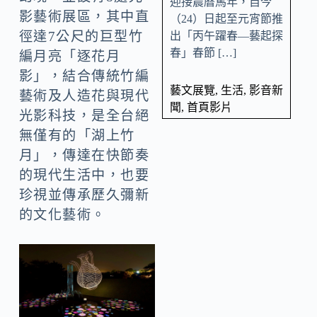
迎接農曆馬年，自今
影藝術展區，其中直
（24）日起至元宵節推
徑達7公尺的巨型竹
出「丙午躍春—藝起探
春」春節 […]
編月亮「逐花月
影」，結合傳統竹編
藝文展覽
,
生活
,
影音新
藝術及人造花與現代
聞
,
首頁影片
光影科技，是全台絕
無僅有的「湖上竹
月」，傳達在快節奏
的現代生活中，也要
珍視並傳承歷久彌新
的文化藝術。