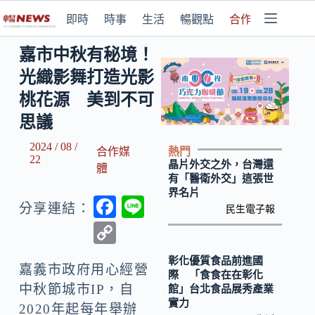
即時
時事
生活
暢觀點
合作媒體
嘉市中秋有秘境！
光織影舞打造光影
桃花源 美到不可
思議
2024 / 08 /
熱門
合作媒
22
晶片外交之外，台灣還
體
有「醫衛外交」這張世
界名片
F
Li
分享連結：
民生電子報
ac
n
C
e
e
o
彰化優質食品前進國
b
嘉義市政府用心經營
p
際 「食食在在彰化
中秋節城市IP，自
館」台北食品展秀產業
o
y
實力
2020年起每年舉辦