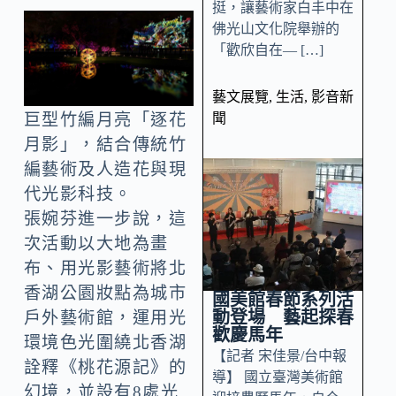
挺，讓藝術家白丰中在
佛光山文化院舉辦的
「歡欣自在— […]
藝文展覽
,
生活
,
影音新
聞
巨型竹編月亮「逐花
月影」，結合傳統竹
編藝術及人造花與現
代光影科技。
張婉芬進一步說，這
次活動以大地為畫
布、用光影藝術將北
香湖公園妝點為城市
國美館春節系列活
動登場 藝起探春
戶外藝術館，運用光
歡慶馬年
環境色光圍繞北香湖
【記者 宋佳景/台中報
詮釋《桃花源記》的
導】 國立臺灣美術館
幻境，並設有8處光