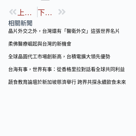
e
e
o
b
上一篇
下一篇
p
o
y
相關新聞
o
晶片外交之外，台灣還有「醫衛外交」這張世界名片
Li
k
n
柔佛醫療崛起與台灣的新機會
k
全球晶圓代工市場創新高，台積電擴大領先優勢
台海有事，世界有事：從香格里拉對話看全球共同利益
蔬食教育論壇於新加坡慈濟舉行 跨界共探永續飲食未來