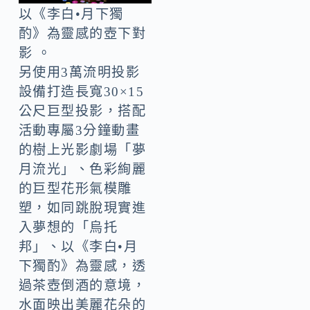
以《李白•月下獨
酌》為靈感的壺下對
影 。
另使用3萬流明投影
設備打造長寬30×15
公尺巨型投影，搭配
活動專屬3分鐘動畫
的樹上光影劇場「夢
月流光」、色彩絢麗
的巨型花形氣模雕
塑，如同跳脫現實進
入夢想的「烏托
邦」、以《李白•月
下獨酌》為靈感，透
過茶壺倒酒的意境，
水面映出美麗花朵的