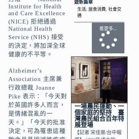
遊新篇章
Institute for Health
生活
,
旅食消費
,
社會交
and Care Excellence
通
(NICE) 拒絕通過
National Health
看更多...
Service (NHS) 接受
的決定，將加深全球
健康的不平等。
Alzheimer’s
Association 主席兼
行政總裁
Joanne
Pike
表示：「今天對
於英國許多人而言，
一場農民運動、一
個家庭的堅持 臺
是情緒混亂的一
灣農民組合百年特
天。」「今天的批准
展登場
決定，可為罹患這種
【記者 宋佳景/台中報