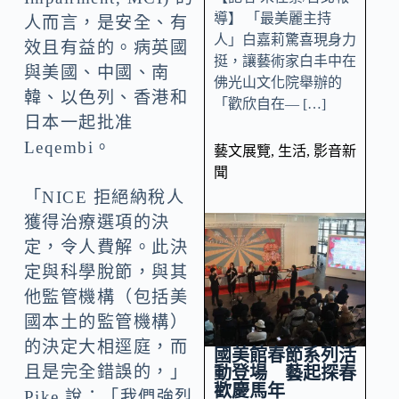
導】 「最美麗主持
人而言，是安全、有
人」白嘉莉驚喜現身力
效且有益的。病英國
挺，讓藝術家白丰中在
與美國、中國、南
佛光山文化院舉辦的
韓、以色列、香港和
「歡欣自在— […]
日本一起批准
Leqembi。
藝文展覽
,
生活
,
影音新
聞
「NICE 拒絕納稅人
獲得治療選項的決
定，令人費解。此決
定與科學脫節，與其
他監管機構（包括美
國本土的監管機構）
的決定大相逕庭，而
國美館春節系列活
且是完全錯誤的，」
動登場 藝起探春
歡慶馬年
Pike 說：「我們強烈