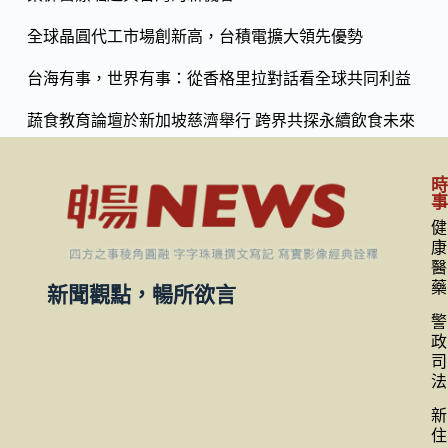
k
全球晶圓代工市場創新高，台積電擴大領先優勢
台海有事，世界有事：從香格里拉對話看全球共同利益
蔬食教育論壇於新加坡慈濟舉行 跨界共探永續飲食未來
健
康
醫
藥
新聞觀點，暢所欲言
警
政
司
法
新
住