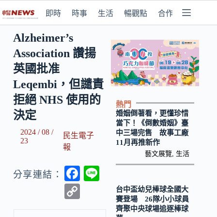
即時
時事
生活
暢觀點
合作媒體
Alzheimer’s
Association 讚揚
英國批准
Leqembi，但譴責
拒絕 NHS 使用的
熱門
決定
婚姻倒著看，更懂珍惜
當下！《倒數婚姻》臺
2024 / 08 /
中三場完售 故事工廠
民生電子
23
11月再推新作
報
藝文展覽
,
生活
F
Li
分享連結：
ac
n
C
台中盃幼兒棒球全國大
賽登場 26隊小小球員
e
e
o
齊聚中央球場追逐棒球