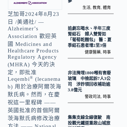
b
p
夢
生活
,
教育
,
體育
o
y
芝加哥
2024年8月23
o
Li
日
/美通社/ —
k
n
Alzheimer’s
追劇忘喝水、半年三度
腎結石 婦人雙腎如
Association 歡迎英
k
「葡萄乾麵包」 醫：夏
國 Medicines and
季結石患者增2至3倍
Healthcare Products
健康醫藥
,
時事
Regulatory Agency
(MHRA) 今天的決
定，即批准
非法掩埋1800噸有害廢
®
Leqembi
(lecanema
玻璃 中檢起訴7人3公
司 涉詐領回收補助逾
b) 用於治療阿爾茨海
3.8億元
默氏病。然而，在慶
警政司法
,
時事
祝這一里程碑 ——
英國批准的首個阿爾
集集支線全線復駛 南
茨海默氏病修改治療
投觀光鐵道重啟山城旅
方法 —— National