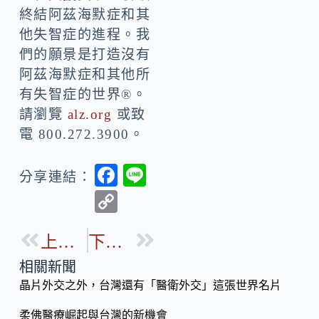
終結阿茲海默症和其
他失智症的進程。我
們的願景是打造沒有
阿茲海默症和其他所
有失智症的世界®。
請瀏覽
alz.org
或致
電 800.272.3900。
F
Li
分享連結：
ac
n
C
e
e
o
b
上一篇
下一篇
p
o
y
相關新聞
o
晶片外交之外，台灣還有「醫衛外交」這張世界名片
Li
k
n
柔佛醫療崛起與台灣的新機會