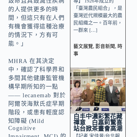
致命且具毀滅性疾病
導】 1926年成立的
「臺灣農民組合」，是
的人提供更多的時
臺灣近代規模最大的農
間，但這只有在人們
民組織之一。百年前，
有機會獲得這種治療
一群來 […]
的情況下，方有可
能。」
藝文展覽
,
影音新聞
,
時
事
MHRA 在其決定
中，確認了科學界和
多間其他健康監管機
構早期所知的一點
—— lecanemab 對於
阿爾茨海默氏症早期
階段，或患有輕度認
白丰中濃彩繁花藏
知障礙 (Mild
禪意 白嘉莉驚喜
Cognitive
站台掀茶畫會高潮
Impairment, MCI) 的
【記者 宋佳景/台北報