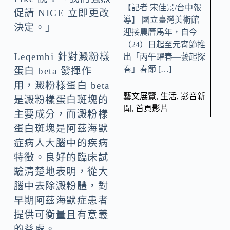
【記者 宋佳景/台中報
促請 NICE 立即更改
導】 國立臺灣美術館
決定。」
迎接農曆馬年，自今
（24）日起至元宵節推
Leqembi 針對澱粉樣
出「丙午躍春—藝起探
春」春節 […]
蛋白 beta 發揮作
用，澱粉樣蛋白 beta
藝文展覽
,
生活
,
影音新
是澱粉樣蛋白斑塊的
聞
,
首頁影片
主要成分，而澱粉樣
蛋白斑塊是阿茲海默
症病人大腦中的疾病
特徵。良好的臨床試
驗清楚地表明，從大
腦中去除澱粉體，對
早期阿茲海默症患者
提供可衡量且有意義
的益處。