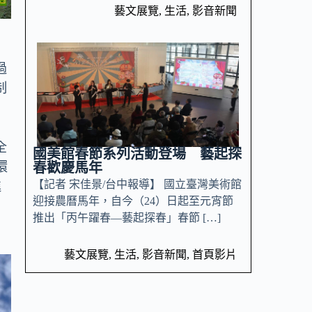
藝文展覽
,
生活
,
影音新聞
，
過
制
全
國美館春節系列活動登場 藝起探
環
春歡慶馬年
【記者 宋佳景/台中報導】 國立臺灣美術館
進
迎接農曆馬年，自今（24）日起至元宵節
推出「丙午躍春—藝起探春」春節 […]
藝文展覽
,
生活
,
影音新聞
,
首頁影片