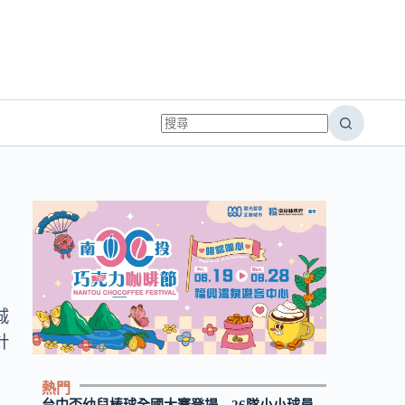
城
針
熱門