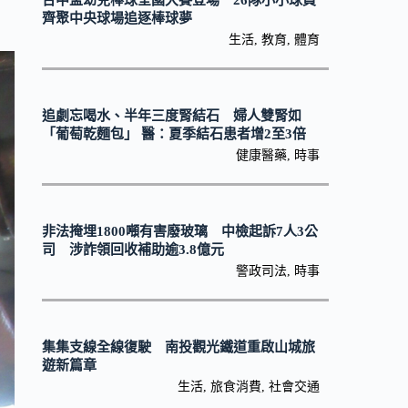
台中盃幼兒棒球全國大賽登場 26隊小小球員
齊聚中央球場追逐棒球夢
生活
,
教育
,
體育
追劇忘喝水、半年三度腎結石 婦人雙腎如
「葡萄乾麵包」 醫：夏季結石患者增2至3倍
健康醫藥
,
時事
非法掩埋1800噸有害廢玻璃 中檢起訴7人3公
司 涉詐領回收補助逾3.8億元
警政司法
,
時事
集集支線全線復駛 南投觀光鐵道重啟山城旅
遊新篇章
生活
,
旅食消費
,
社會交通