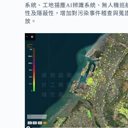
系統、工地揚塵AI辨識系統、無人機
性及隱蔽性，增加對污染事件稽查與蒐
放。