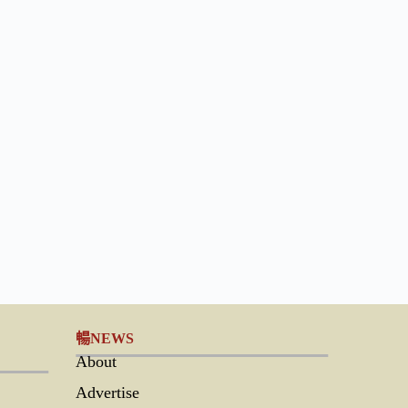
暢NEWS
About
Advertise