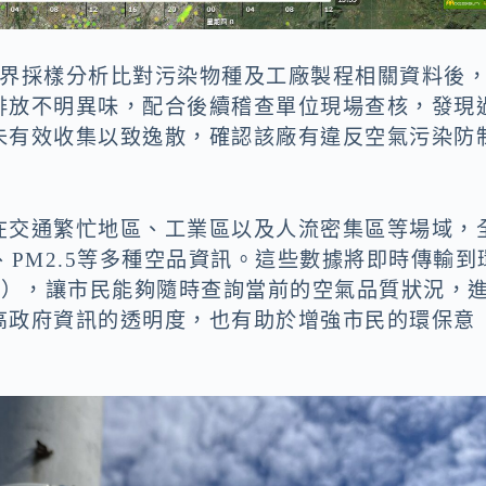
周界採樣分析比對污染物種及工廠製程相關資料後
排放不明異味，配合後續稽查單位現場查核，發現
未有效收集以致逸散，確認該廠有違反空氣污染防
在交通繁忙地區、工業區以及人流密集區等場域，
、PM2.5等多種空品資訊。這些數據將即時傳輸到
/
），讓市民能夠隨時查詢當前的空氣品質狀況，
高政府資訊的透明度，也有助於增強市民的環保意