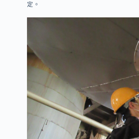
o
n
定。
k
k