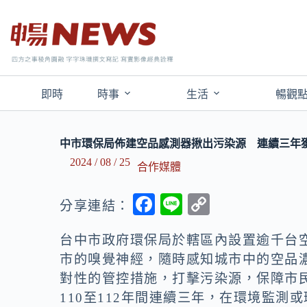
即時
時事
生活
暢觀
中市環保局佈建空品感測器揪出污染源 連續三年
2024 / 08 / 25
合作媒體
F
Li
C
分享連結：
ac
n
o
台中市政府環保局於轄區內設置逾千台
e
e
p
市的嗅覺神經，隨時感知城市中的空品
b
y
對性的管控措施，打擊污染源，保障市
o
Li
110至112年間連續三年，在環境監