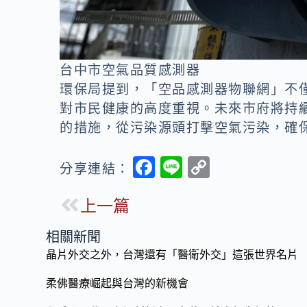
台中市空氣品質感測器
環保局提到，「空品感測器物聯網」不
對市民健康的高度重視。未來市府將持
的措施，從污染源頭打擊空氣污染，確
F
Li
C
分享連結：
ac
n
o
上一篇
e
e
p
b
y
相關新聞
o
Li
晶片外交之外，台灣還有「醫衛外交」這張世界名片
o
n
柔佛醫療崛起與台灣的新機會
k
k