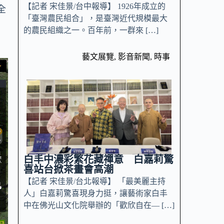
【記者 宋佳景/台中報導】 1926年成立的
全
「臺灣農民組合」，是臺灣近代規模最大
的農民組織之一。百年前，一群來 […]
藝文展覽
,
影音新聞
,
時事
白丰中濃彩繁花藏禪意 白嘉莉驚
喜站台掀茶畫會高潮
【記者 宋佳景/台北報導】 「最美麗主持
人」白嘉莉驚喜現身力挺，讓藝術家白丰
中在佛光山文化院舉辦的「歡欣自在— […]