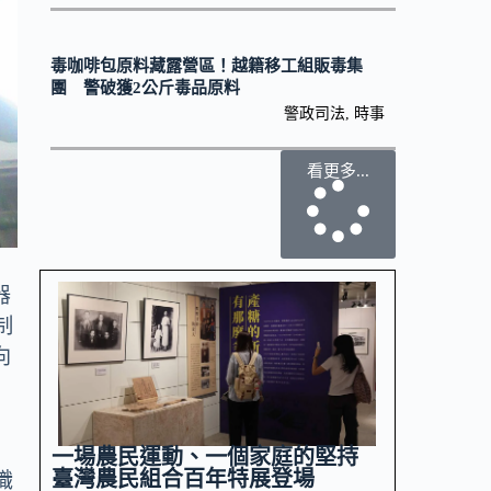
毒咖啡包原料藏露營區！越籍移工組販毒集
團 警破獲2公斤毒品原料
警政司法
,
時事
看更多...
器
制
向
一場農民運動、一個家庭的堅持
臺灣農民組合百年特展登場
識