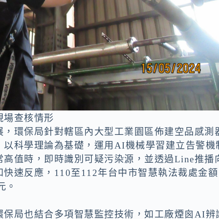
現場查核情形
展，環保局針對轄區內大型工業園區佈建空品感測
，以科學理論為基礎，運用AI機械學習建立告警機
高值時，即時識別可疑污染源，並透過Line推播
快速反應，110至112年台中市智慧執法裁處金額
元。
環保局也結合多項智慧監控技術，如工廠煙囪AI辨