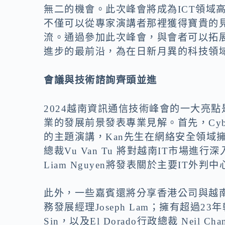
無二的機會。此次峰會將成為ICT領域
不僅可以從專家演講者那裡獲得寶貴的見
流。通過參加此次峰會，與會者可以拓
進步的最前沿，為在日新月異的科技領
會議與技術諮詢齊頭並進
2024
越南資訊通信技術峰會
的一大亮點
業的發展前景發表專業見解。首先，Cyber
的主題演講，Kan先生在網絡安全領域擁有
總裁Vu Van Tu 將對越南IT市場進行深
Liam Nguyen將發表關於主要IT
外判
中
此外，一些嘉賓還將分享香港公司與越南ICT
務發展經理Joseph Lam；擁有超過23年軟件
Sin，以及El Dorado行政總裁 Ne