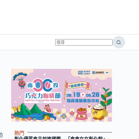
的
熱門
動