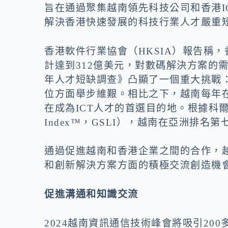
o
n
旨在通過聚集越南領先科技公司和香港I
k
k
解決香港快速發展的科技行業人才嚴重
香港軟件行業協會（HKSIA）報告稱，
計達到312億美元，對數碼解決方案的
年人才短缺調查》凸顯了一個重大挑戰：
位方面舉步維艱。相比之下，越南每年在1
在成為ICT人才的首選目的地。根據科爾尼的全球
Index™，GSLI），越南在亞洲排
通過促進越南和香港企業之間的合作，
和創新解決方案方面的積極交流創造機會
促進溝通和知識交流
2024
越南資訊通信技術峰會
將吸引20