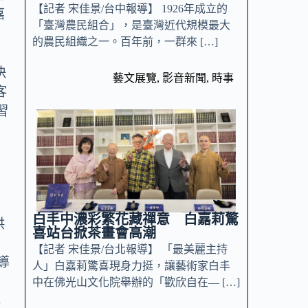
【記者 宋佳景/台中報導】 1926年成立的
嘉
「臺灣農民組合」，是臺灣近代規模最大
的農民組織之一。百年前，一群來 […]
決
藝文展覽
,
影音新聞
,
時事
客
習
白丰中濃彩繁花藏禪意 白嘉莉驚
供
喜站台掀茶畫會高潮
【記者 宋佳景/台北報導】 「最美麗主持
導
人」白嘉莉驚喜現身力挺，讓藝術家白丰
提
中在佛光山文化院舉辦的「歡欣自在— […]
專