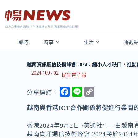
即時
時事
生活
暢觀
越南資訊通信技術峰會 2024：縮小人才缺口，推
2024 / 09 / 02
民生電子報
F
Li
C
分享連結：
ac
n
o
越南與香港
ICT
合作關係將促進行業間
e
e
p
b
y
香港
2024年9月2日
/美通社/ — 由越南資訊
o
Li
越南資訊通信技術峰會 2024
將於202