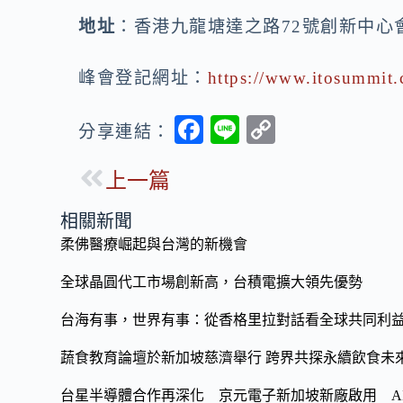
地址
：香港九龍塘達之路72號創新中心
峰會登記網址
：
https://www.itosummit.
F
Li
C
分享連結：
ac
n
o
上一篇
e
e
p
b
y
相關新聞
o
Li
柔佛醫療崛起與台灣的新機會
o
n
全球晶圓代工市場創新高，台積電擴大領先優勢
k
k
台海有事，世界有事：從香格里拉對話看全球共同利
蔬食教育論壇於新加坡慈濟舉行 跨界共探永續飲食未
台星半導體合作再深化 京元電子新加坡新廠啟用 A