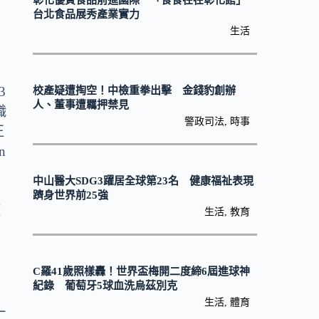
彰化優質食品前進國際 「食食在在彰化館」
，
台北食品展秀產業實力
生活
預
3
校產疑遭掏空！中檢重拳出擊 金錢豹創辦
人、董事遭羈押禁見
職
警政司法
,
時事
正
n
中山醫大SDG3躍居全球第23名 健康福祉表現
躋身世界前25強
源
生活
,
教育
C羅41歲照樣轟！世界盃梅開二度締6屆進球神
紀錄 葡萄牙5球血洗烏茲別克
生活
,
體育
一