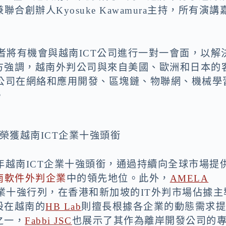
兼聯合創辦人Kyosuke Kawamura主持，所有演講
者將有機會與越南ICT公司進行一對一會面，以解
方強調，越南
外判
公司與來自美國、歐洲和日本的
些公司在網絡和應用開發、區塊鏈、物聯網、機械學
。
are榮獲越南ICT企業十強頭銜
023年越南ICT企業十強
頭銜
，通過持續向全球市場提
南軟件
外判
企業
中的領先地位。此外，
AMELA
企業十強行列，在香港和新加坡的IT
外判
市場佔據主
設在越南的
HB Lab
則擅長根據各企業的動態需求
之一，
Fabbi JSC
也展示了其作為離岸開發公司的