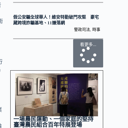
者
假公安騙全球華人！維安特勤破門攻堅 豪宅
術
藏跨境詐騙基地、11嫌落網
警政司法
,
時事
看更多...
行
場
政
業
r
一場農民運動、一個家庭的堅持
臺灣農民組合百年特展登場
論