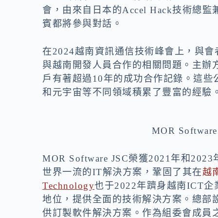
會，由來自日本的Accel Hack技術總監
賓都將參與對話。
在2024
越南資訊通信技術峰會
上，與會
與越南開發人員合作的相關問題。主辦
戶有著超過10年的成功合作記錄。這
和元宇宙等不同領域積累了豐富的經驗
MOR Softw
MOR Software JSC榮獲2021年和2
世界一流的IT解決方案，鞏固了其在
越
Technology
也于2022年躋身越南ICT
地位，提供全面的技術解決方案。總部
供
訂製
軟件解決方案。作為組委會成員