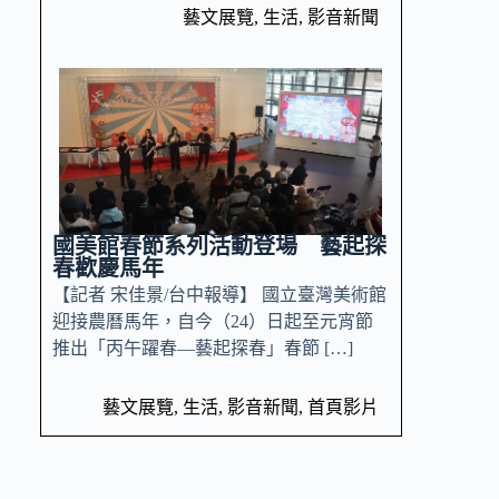
藝文展覽
,
生活
,
影音新聞
國美館春節系列活動登場 藝起探
春歡慶馬年
【記者 宋佳景/台中報導】 國立臺灣美術館
迎接農曆馬年，自今（24）日起至元宵節
推出「丙午躍春—藝起探春」春節 […]
藝文展覽
,
生活
,
影音新聞
,
首頁影片