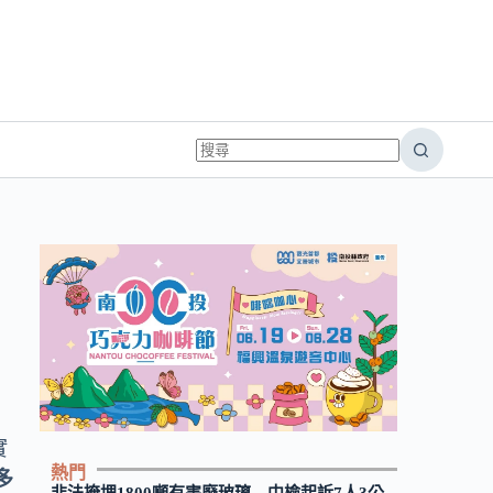
實
熱門
多