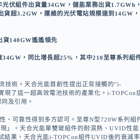
年光伏組件出貨量
34GW，儲能業務出貨1.7GWh
出貨超3.2GW，運維的光伏電站規模達到14GW，
出貨140GW遙遙領先
4GW，同比增長超25%，其中210至尊系列組
主流技術。天合光能首創性提出正背接觸的”i-
實現了這一超高效電池技術的產業化。i-TOPCon
認同及引用。
優異性、可靠性得到多方認可。至尊N型720W系列組
表現」。天合光能單雙玻組件的耐濕熱、UVID性能
結果，天合光能i-TOPCon組件UVID後的衰減