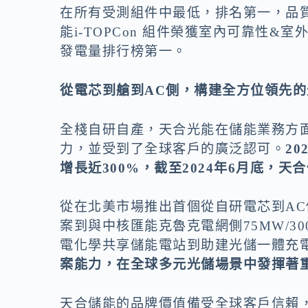
在所有受測組件中最低，排名第一，品質可
能i-TOPCon 組件榮獲室內可靠性
發電量排行榜第一。
從電芯到艙到
AC側
，構建全方位領先的
全棧自研自產，天合光能在儲能業務方
力，並受到了全球客戶的廣泛認可。
2
增長近300%，截至2024年6月底，天
從在北美市場推出首個從自研電芯到AC側全棧集
案到與中核匯能克魯克電網側75MW/3
電化學共享儲能電站到助建光儲一體充
案能力，在全球多元光儲場景中發揮著
天合儲能的品牌價值備受全球客戶信賴，連