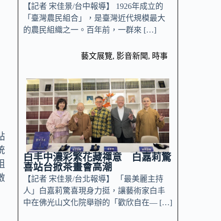
【記者 宋佳景/台中報導】 1926年成立的
「臺灣農民組合」，是臺灣近代規模最大
的農民組織之一。百年前，一群來 […]
藝文展覽
,
影音新聞
,
時事
點
統
白丰中濃彩繁花藏禪意 白嘉莉驚
組
喜站台掀茶畫會高潮
激
【記者 宋佳景/台北報導】 「最美麗主持
人」白嘉莉驚喜現身力挺，讓藝術家白丰
中在佛光山文化院舉辦的「歡欣自在— […]