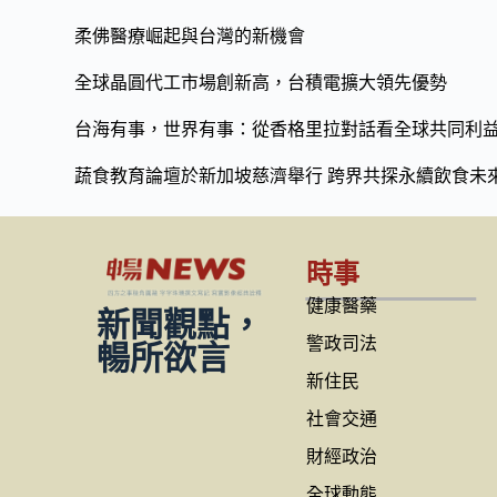
o
n
柔佛醫療崛起與台灣的新機會
k
k
全球晶圓代工市場創新高，台積電擴大領先優勢
台海有事，世界有事：從香格里拉對話看全球共同利
蔬食教育論壇於新加坡慈濟舉行 跨界共探永續飲食未
時事
健康醫藥
新聞觀點，
警政司法
暢所欲言
新住民
社會交通
財經政治
全球動態