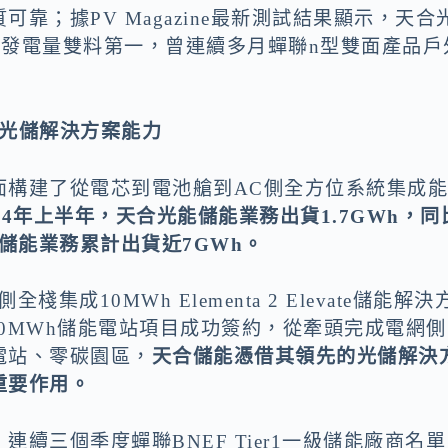
靠；據PV Magazine最新測試結果顯示，天合
&室外發電量雙料第一，曾連續多月蟬聯n型雙面產品戶
光儲解決方案能力
面構建了從電芯到電池艙到AC側全方位系統集成
024年上半年，天合光能儲能業務出貨1.7GWh，同
合儲能業務累計出貨近7GWh。
成10MWh Elementa 2 Elevate儲能解決
00MWh儲能電站項目成功簽約，從牽頭完成電網側
電站、零碳園區，
天合儲能憑借其領先的光儲解決
重要作用。
續三個季度蟬聯BNEF Tier1一級儲能廠商名單