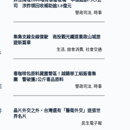
非法掩埋1800噸有害廢玻璃 中檢起訴7人3公
，
司 涉詐領回收補助逾3.8億元
警政司法
,
時事
集集支線全線復駛 南投觀光鐵道重啟山城旅
遊新篇章
生活
,
旅食消費
,
社會交通
件
毒咖啡包原料藏露營區！越籍移工組販毒集
團 警破獲2公斤毒品原料
這
警政司法
,
時事
件
晶片外交之外，台灣還有「醫衛外交」這張世
界名片
民生電子報
率