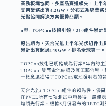
o
n
業務板塊協同，多產品賽道領先，上半
k
k
支架業務出貨3.2GW，分布式系統業務
光儲協同解決方案優勢凸顯。
n型i-TOPCon技術引領
，
210組件累計
報告期內，天合光能上半年光伏組件出貨3
累計出貨超過140GW，排名全球第一。
TOPCon技術已明確成為行業5年內的
TOPCon”雙面電池結構及其工藝流程，
一概念還獲得了TOPCon電池發明者的
天合光能i-TOPCon組件的領先性、
在PVEL所有七項測試中均獲得「最佳
均領先行業。根據6月份發布的RETC測試