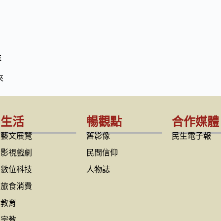
益
來
生活
暢觀點
合作媒體
藝文展覽
舊影像
民生電子報
影視戲劇
民間信仰
數位科技
人物誌
旅食消費
教育
宗教