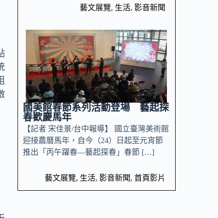
藝文展覽
,
生活
,
影音新聞
點
統
組
激
國美館春節系列活動登場 藝起探
春歡慶馬年
【記者 宋佳景/台中報導】 國立臺灣美術館
迎接農曆馬年，自今（24）日起至元宵節
推出「丙午躍春—藝起探春」春節 […]
藝文展覽
,
生活
,
影音新聞
,
首頁影片