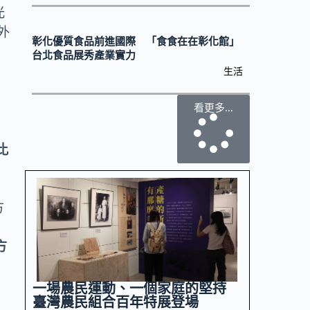
光
外
彰化優質食品前進國際 「食食在在彰化館」
台北食品展秀產業實力
生活
看更多...
能
比
方
方
一場農民運動、一個家庭的堅持
臺灣農民組合百年特展登場