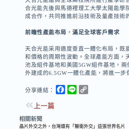
天合光能還與全球高校院所進行產學研
合光能先後與馬德裡理工大學太陽能學院（
成合作，共同推進前沿技術及量產技術
前瞻性產能布局
，
滿足全球客戶需求
天合光能采用適度垂直一體化布局，既
和價格的周期性波動。全球產能方面，天
池及組件基地和美國5GW組件基地，
外建成的6.5GW一體化產能，將進一
F
Li
C
分享連結：
ac
n
o
上一篇
e
e
p
b
y
相關新聞
o
Li
晶片外交之外，台灣還有「醫衛外交」這張世界名片