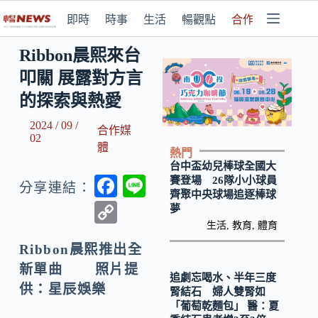
即時
時事
生活
暢觀點
合作媒體
Ribbon晨熙來台
叩關 展露對方言
的探索與熱愛
2024 / 09 /
合作媒
02
體
熱門
台中盃幼兒棒球全國大
F
Li
賽登場 26隊小小球員
分享連結：
齊聚中央球場追逐棒球
ac
n
C
夢
e
e
生活
,
教育
,
體育
o
b
Ribbon晨熙推出全
p
新單曲 照片提
o
y
追劇忘喝水、半年三度
供：星辰娛樂
腎結石 婦人雙腎如
o
Li
「葡萄乾麵包」 醫：夏