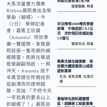
k
n
季結石患者增2至3倍
大馬流量實力偶像
健康醫藥
,
時事
k
Ribbon晨熙推出全新
單曲〈蝴蝶〉，今
（2日） 舉辦記者
非法掩埋1800噸有害廢
玻璃 中檢起訴7人3公
會，嘉賓王欣晨
司 涉詐領回收補助逾
（Amanda）特別準
3.8億元
備一雙翅膀，象徵晨
警政司法
,
時事
熙就是一隻亮眼的蝴
蝶精靈，即將在華語
集集支線全線復駛 南
歌壇翩翩飛起、一飛
投觀光鐵道重啟山城旅
沖天，Amanda 說千
遊新篇章
生活
,
旅食消費
,
社會交
辛萬苦趕在昨晚找到
通
這副漂亮的透明翅
膀，笑說:「不然今天
一早就真的要去山上
毒咖啡包原料藏露營
區！越籍移工組販毒集
抓蝴蝶了！」晨熙自