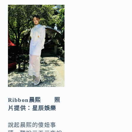
Ribbon晨熙 照
片提供：星辰娛樂
說起晨熙的傻妞事