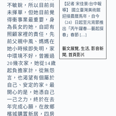
【記者 宋佳景/台中報
不敏銳，所以目前尚
導】 國立臺灣美術館
未揮單，但她目前覺
迎接農曆馬年，自今
得衝事業最重要，身
（24）日起至元宵節推
為長女的她，自認有
出「丙午躍春—藝起探
照顧家裡的責任，先
春」春節 […]
前父親中風、媽媽在
她小時候即失明，家
藝文展覽
,
生活
,
影音新
聞
,
首頁影片
中環境不好，曾搬過
20幾次家，她從14歲
起負擔家計，從無怨
言，也渴望有個屬於
自己、安定的家。最
開心的是，她憑自己
一己之力，終於在去
年完成心願，在故鄉
檳城購置新居，四房