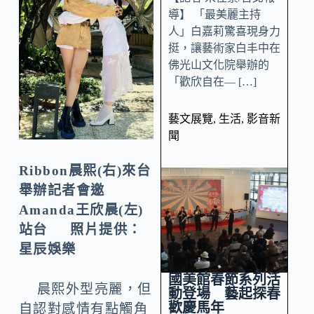
導】 「最美麗主持
人」白嘉莉驚喜現身力
挺，讓藝術家白丰中在
佛光山文化院舉辦的
「歡欣自在— […]
藝文展覽
,
生活
,
影音新
聞
Ribbon晨熙(右)來台
舉辦記者會邀
Amanda王欣晨(左)
站台 照片提供：
星辰娛樂
國美館春節系列活
晨熙外型亮麗，但
動登場 藝起探春
歡慶馬年
自認對感情有點觸角