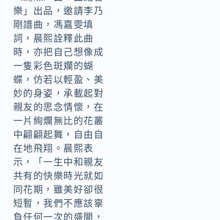
樂」出品，邀請李乃
剛譜曲，馮嘉雯填
詞，晨熙詮釋此曲
時，亦把自己想像成
一隻彩色斑斕的蝴
蝶，仿若以輕盈、美
妙的身姿，承載起對
親友的思念情懷，在
一片絢爛無比的花叢
中翩翩起舞，自由自
在地飛翔。晨熙表
示，「一生中和親友
共有的快樂時光就如
同花期，雖美好卻很
短暫，我們不應該辜
負任何一次的盛開，