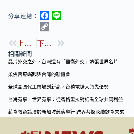
F
Li
分享連結：
ac
n
C
e
e
o
b
上一篇
下一篇
p
o
y
相關新聞
o
晶片外交之外，台灣還有「醫衛外交」這張世界名片
Li
k
n
柔佛醫療崛起與台灣的新機會
k
全球晶圓代工市場創新高，台積電擴大領先優勢
台海有事，世界有事：從香格里拉對話看全球共同利益
蔬食教育論壇於新加坡慈濟舉行 跨界共探永續飲食未來