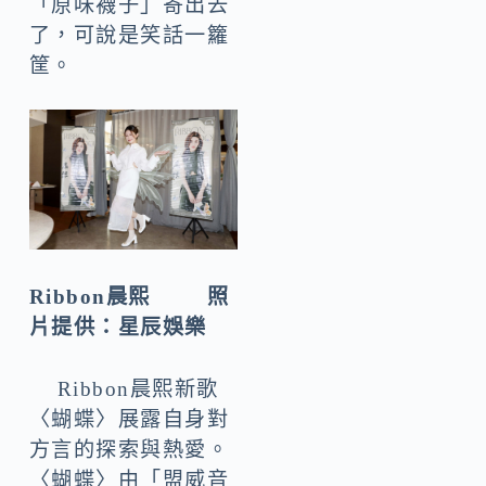
「原味襪子」寄出去
了，可說是笑話一籮
筐。
Ribbon晨熙 照
片提供：星辰娛樂
Ribbon晨熙新歌
〈蝴蝶〉展露自身對
方言的探索與熱愛。
〈蝴蝶〉由「盟威音