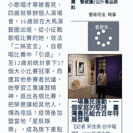
團 警破獲2公斤毒品原
小歌唱才華被看見，
料
四歲就舉辦個人演場
警政司法
,
時事
會，16歲就在大馬演
看更多...
藝圈出道，從小征戰
歌唱比賽的她，效法
「二姊宣言」，自歌
唱比賽中「引退」，
至12歲前統計拿下57
個大小比賽冠軍，而
遭其他參賽者抗議，
她學習江蕙讓賢精
神，退出各個比賽，
一場農民運動、一
把榮譽讓給其他人，
個家庭的堅持 臺
傳為佳話！疫情後加
灣農民組合百年特
展登場
盟當地「星辰娛
【記者 宋佳景/台中報
樂」，成為旗下重點