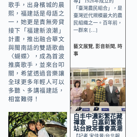
導】 1926年成立的
歌手，出身檳城的晨
「臺灣農民組合」，是
熙，福建話是母語之
臺灣近代規模最大的農
一，她更是責無旁貸
民組織之一。百年前，
一群來 […]
接下「福建新浪潮」
計畫，推出融合華文
藝文展覽
,
影音新聞
,
時
與閩南話的雙語歌曲
事
〈蝴蝶〉，成為首波
推廣歌手，並來台叩
關，希望透過音樂讓
全球更多年輕人可以
多聽、多講福建話，
相當難得！
白丰中濃彩繁花藏
禪意 白嘉莉驚喜
站台掀茶畫會高潮
【記者 宋佳景/台北報