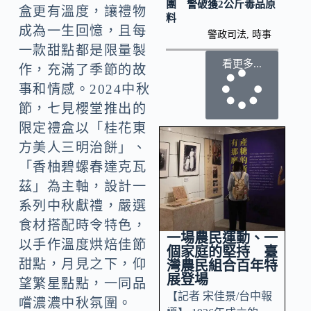
團 警破獲2公斤毒品原
盒更有溫度，讓禮物
料
成為一生回憶，且每
警政司法
,
時事
一款甜點都是限量製
看更多...
作，充滿了季節的故
事和情感。2024中秋
節，七見櫻堂推出的
限定禮盒以「桂花東
方美人三明治餅」、
「香柚碧螺春達克瓦
茲」為主軸，設計一
系列中秋獻禮，嚴選
食材搭配時令特色，
一場農民運動、一
以手作溫度烘焙佳節
個家庭的堅持 臺
甜點，月見之下，仰
灣農民組合百年特
展登場
望繁星點點，一同品
【記者 宋佳景/台中報
嚐濃濃中秋氛圍。