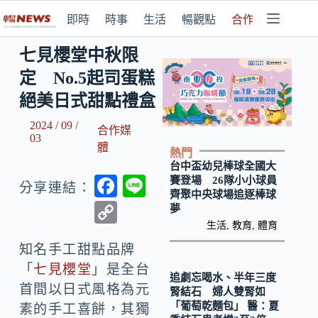
即時
時事
生活
暢觀點
合作媒體
七見櫻堂中秋限
定 No.5起司蛋糕
絕美日式甜點禮盒
2024 / 09 /
合作媒
03
體
熱門
台中盃幼兒棒球全國大
F
Li
賽登場 26隊小小球員
分享連結：
齊聚中央球場追逐棒球
ac
n
C
夢
e
e
生活
,
教育
,
體育
o
b
知名手工甜點品牌
p
「
七見櫻堂
」是全台
o
y
追劇忘喝水、半年三度
首間以日式風格為元
腎結石 婦人雙腎如
o
Li
「葡萄乾麵包」 醫：夏
素的手工喜餅，其獨