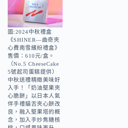
圖:2024中秋禮盒
《SHINER—曲奇夾
心費南雪繽紛禮盒》
售價：610元/盒。
（No.5 CheeseCake
5號起司蛋糕提供）
中秋送禮精緻美味好
入手！「奶油堅果夾
心脆餅」以日本人氣
伴手禮貓舌夾心餅改
良，融入堅果塔的概
念，加入手炒焦糖核
桃，口感風味再升