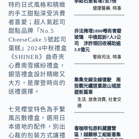
k
n
季結石患者增2至3倍
特的日式風格和精緻
健康醫藥
,
時事
k
的手工甜點深受消費
者喜愛；超人氣起司
甜點品牌「No.5
非法掩埋1800噸有害廢
玻璃 中檢起訴7人3公
CheeseCake 5號起司
司 涉詐領回收補助逾
蛋糕」2024中秋禮盒
3.8億元
《SHINER》曲奇夾
警政司法
,
時事
心費南雪繽紛禮盒，
銀箔禮盒設計精緻又
集集支線全線復駛 南
大方，是摩登時尚的
投觀光鐵道重啟山城旅
送禮選擇。
遊新篇章
生活
,
旅食消費
,
社會交
通
七見櫻堂特色為手繫
風呂敷禮盒，選用日
本道地的配件，別出
毒咖啡包原料藏露營
區！越籍移工組販毒集
心裁的包裝方式讓禮