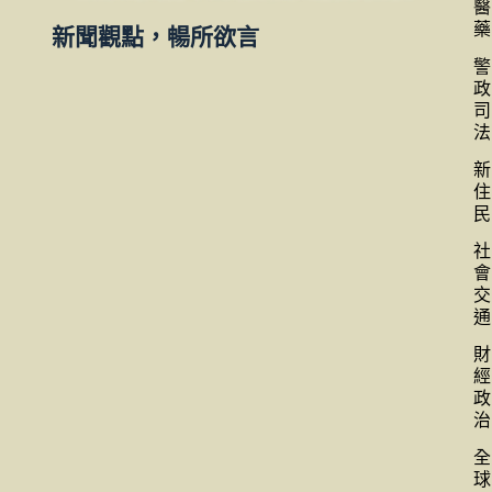
醫
藥
新聞觀點，暢所欲言
警
政
司
法
新
住
民
社
會
交
通
財
經
政
治
全
球