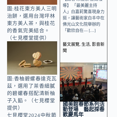
導】 「最美麗主持
圖:桂花東方美人三明
人」白嘉莉驚喜現身力
治餅，選用台灣坪林
挺，讓藝術家白丰中在
東方美人茶，與桂花
佛光山文化院舉辦的
的香氣完美結合。
「歡欣自在— […]
（七見櫻堂提供）
藝文展覽
,
生活
,
影音新
聞
圖:香柚碧螺春達克瓦
茲，選用了茶香細膩
的碧螺春搭配清新柚
子入餡。（七見櫻堂
國美館春節系列活
提供）
動登場 藝起探春
歡慶馬年
七見櫻堂2024中秋節