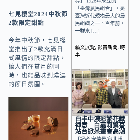
導】 1926年成立的
「臺灣農民組合」，是
七見櫻堂
2024
中秋節
臺灣近代規模最大的農
2
款限定甜點
民組織之一。百年前，
一群來 […]
今年中秋節，七見櫻
藝文展覽
,
影音新聞
,
時
堂推出了2款充滿日
事
式風情的限定甜點，
讓人們在賞月的同
時，也能品味到濃濃
的節日氛圍。
白丰中濃彩繁花藏
禪意 白嘉莉驚喜
站台掀茶畫會高潮
【記者 宋佳景/台北報