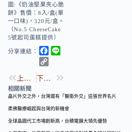
圖:《奶油堅果夾心脆
餅》售價：8入/盒(單
一口味)，320元/盒。
（No.5 CheeseCake
5號起司蛋糕提供）
F
Li
分享連結：
ac
n
C
e
e
o
b
上一篇
下一篇
p
o
y
相關新聞
o
晶片外交之外，台灣還有「醫衛外交」這張世界名片
Li
k
n
柔佛醫療崛起與台灣的新機會
k
全球晶圓代工市場創新高，台積電擴大領先優勢