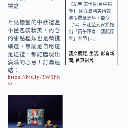
【記者 宋佳景/台中報
禮盒
導】 國立臺灣美術館
迎接農曆馬年，自今
七見櫻堂的中秋禮盒
（24）日起至元宵節推
不僅包裝精美，內含
出「丙午躍春—藝起探
的甜點種類也是精挑
春」春節 […]
細選，無論是自用還
藝文展覽
,
生活
,
影音新
是送禮，都能體現出
聞
,
首頁影片
滿滿的心意！訂購連
結：
https://bit.ly/3W9hh
sx