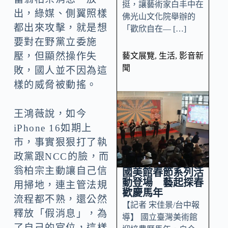
挺，讓藝術家白丰中在
出，綠媒、側翼照樣
佛光山文化院舉辦的
都出來攻擊，就是想
「歡欣自在— […]
要對在野黨立委施
壓，但顯然操作失
藝文展覽
,
生活
,
影音新
聞
敗，國人並不因為這
樣的威脅被動搖。
王鴻薇說，如今
iPhone 16如期上
市，事實狠狠打了執
政黨跟NCC的臉，而
翁柏宗主動讓自己信
國美館春節系列活
動登場 藝起探春
用掃地，連主管法規
歡慶馬年
流程都不熟，還公然
【記者 宋佳景/台中報
釋放「假消息」，為
導】 國立臺灣美術館
了自己的官位，這樣