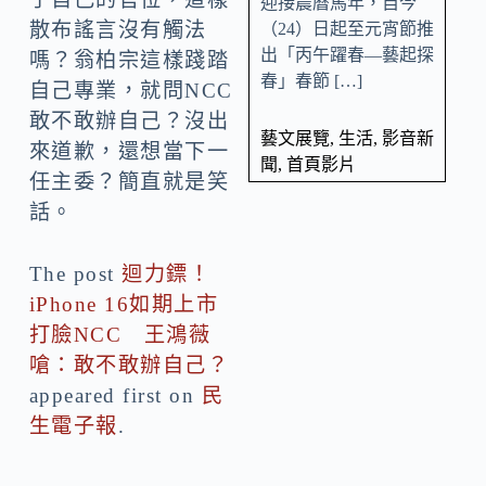
迎接農曆馬年，自今
散布謠言沒有觸法
（24）日起至元宵節推
出「丙午躍春—藝起探
嗎？翁柏宗這樣踐踏
春」春節 […]
自己專業，就問NCC
敢不敢辦自己？沒出
藝文展覽
,
生活
,
影音新
來道歉，還想當下一
聞
,
首頁影片
任主委？簡直就是笑
話。
The post
迴力鏢！
iPhone 16如期上市
打臉NCC 王鴻薇
嗆：敢不敢辦自己？
appeared first on
民
生電子報
.