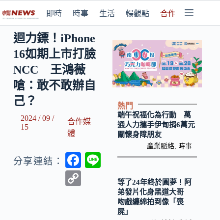
即時
時事
生活
暢觀點
合作媒體
迴力鏢！iPhone
16如期上市打臉
NCC 王鴻薇
嗆：敢不敢辦自
己？
熱門
端午祝福化為行動 萬
2024 / 09 /
合作媒
通人力攜手伊甸捐6萬元
15
體
關懷身障朋友
產業脈絡
,
時事
F
Li
分享連結：
ac
n
C
等了24年終於圓夢！阿
e
e
o
弟發片化身黑道大哥
吻戲纏綿拍到像「喪
b
p
屍」