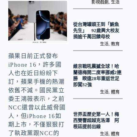
o
y
影視戲劇
,
生活
o
Li
k
n
從台灣罐頭王到「鮪魚
k
先生」 92歲興大校友
捐逾千萬回饋母校
生活
,
教育
蘋果日前正式發布
iPhone 16，許多國
維京戰吼震撼全球！哈
蘭德梅開二度率挪威2連
人也在近日紛紛下
勝 睽違28年重返世足
訂，蘋果手機的熱潮
即闖32強
依舊不減。國民黨立
生活
,
體育
委王鴻薇表示，之前
NCC還曾以此威脅國
世界盃歷史第一人！梅
人，但iPhone 16如
西雙響超越克洛澤 阿
期上市，不僅狠狠打
根廷提前出線
了執政黨跟NCC的
生活
,
體育