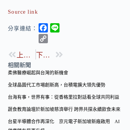
Source link
F
Li
分享連結：
ac
n
C
e
e
o
b
上一篇
下一篇
p
o
y
相關新聞
o
柔佛醫療崛起與台灣的新機會
Li
k
n
全球晶圓代工市場創新高，台積電擴大領先優勢
k
台海有事，世界有事：從香格里拉對話看全球共同利益
蔬食教育論壇於新加坡慈濟舉行 跨界共探永續飲食未來
台星半導體合作再深化 京元電子新加坡新廠啟用 AI