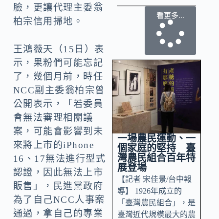
臉，更讓代理主委翁
看更多...
柏宗信用掃地。
王鴻薇天（15日）表
示，果粉們可能忘記
了，幾個月前，時任
NCC副主委翁柏宗曾
公開表示，「若委員
會無法審理相關議
案，可能會影響到未
一場農民運動、一
來將上市的iPhone
個家庭的堅持 臺
灣農民組合百年特
16、17無法進行型式
展登場
認證，因此無法上市
【記者 宋佳景/台中報
販售」，民進黨政府
導】 1926年成立的
為了自己NCC人事案
「臺灣農民組合」，是
通過，拿自己的專業
臺灣近代規模最大的農