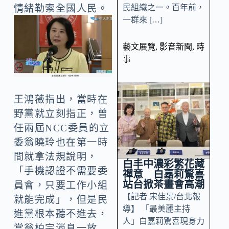
民組織之一。百年前，
情緒勒索全國人民。
一群來 […]
藝文展覽
,
影音新聞
,
時
事
王鴻薇指出，當時在
野黨就立刻指正，曾
任兩屆NCC委員的立
委翁曉玲也在第一時
間就拿法規說明，
白丰中濃彩繁花藏
「手機認證不需要委
禪意 白嘉莉驚喜
站台掀茶畫會高潮
員會，只要工作小組
【記者 宋佳景/台北報
就能完成」，但是民
導】 「最美麗主持
進黨根本聽不進去，
人」白嘉莉驚喜現身力
當翁柏宗消息一放