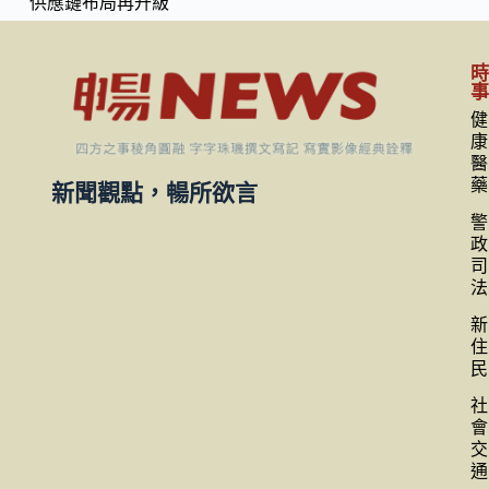
供應鏈布局再升級
健
康
醫
藥
新聞觀點，暢所欲言
警
政
司
法
新
住
民
社
會
交
通