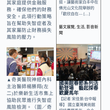
挺，讓藝術家白丰中在
其家庭提供金融服
佛光山文化院舉辦的
務，確保他們的財務
「歡欣自在— […]
安全。此項行動策略
旨在幫助失智症者及
藝文展覽
,
生活
,
影音新
其家屬防止財務損失
聞
風險的壓力。
▲奇美醫院神經內科
國美館春節系列活
主治醫師楊勝翔(左
動登場 藝起探春
歡慶馬年
二)於樂齡生活市集上
【記者 宋佳景/台中報
協助民眾進行失智症
導】 國立臺灣美術館
風險檢測。（圖／奇