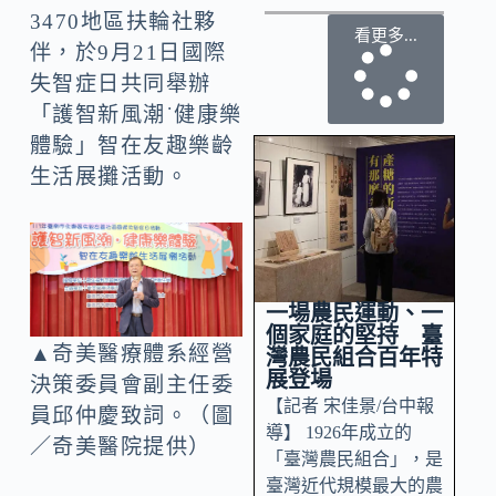
3470地區扶輪社夥
看更多...
伴，於9月21日國際
失智症日共同舉辦
「護智新風潮˙健康樂
體驗」智在友趣樂齡
生活展攤活動。
一場農民運動、一
個家庭的堅持 臺
▲奇美醫療體系經營
灣農民組合百年特
展登場
決策委員會副主任委
【記者 宋佳景/台中報
員邱仲慶致詞。（圖
導】 1926年成立的
／奇美醫院提供）
「臺灣農民組合」，是
臺灣近代規模最大的農