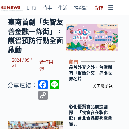
即時
時事
生活
暢觀點
合作媒體
臺南首創「失智友
善金融一條街」，
護智預防行動全面
啟動
2024 / 09 /
熱門
合作媒
21
晶片外交之外，台灣還
體
有「醫衛外交」這張世
界名片
F
Li
分享連結：
民生電子報
ac
n
C
e
e
o
彰化優質食品前進國
b
p
際 「食食在在彰化
館」台北食品展秀產業
o
y
實力