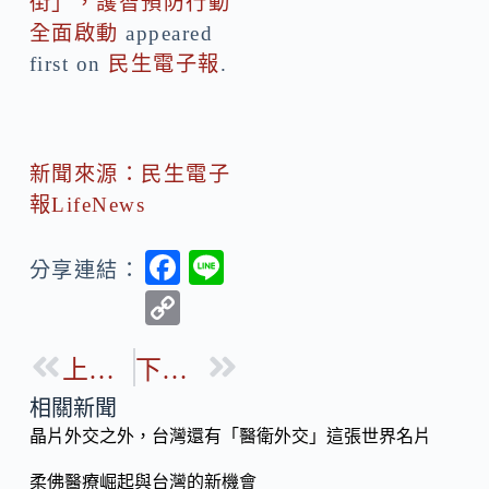
街」，護智預防行動
全面啟動
appeared
first on
民生電子報
.
新聞來源：民生電子
報LifeNews
F
Li
分享連結：
ac
n
C
e
e
o
b
上一篇
下一篇
p
o
y
相關新聞
o
晶片外交之外，台灣還有「醫衛外交」這張世界名片
Li
k
n
柔佛醫療崛起與台灣的新機會