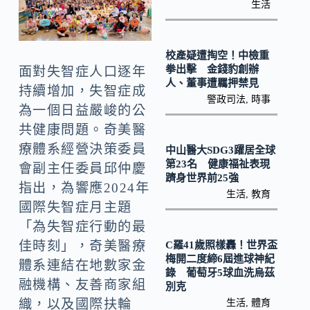
o
Li
生活
k
n
k
校產疑遭掏空！中檢重
拳出擊 金錢豹創辦
面對失智症人口逐年
人、董事遭羈押禁見
持續增加，失智症成
警政司法
,
時事
為一個日益嚴峻的公
共健康問題。奇美醫
療體系經營決策委員
中山醫大SDG3躍居全球
第23名 健康福祉表現
會副主任委員邱仲慶
躋身世界前25強
指出，為響應2024年
生活
,
教育
國際失智症月主題
「為失智症行動的最
佳時刻」，奇美醫療
C羅41歲照樣轟！世界盃
梅開二度締6屆進球神紀
體系連結在地數家金
錄 葡萄牙5球血洗烏茲
融機構、友善商家組
別克
織，以及國際扶輪
生活
,
體育