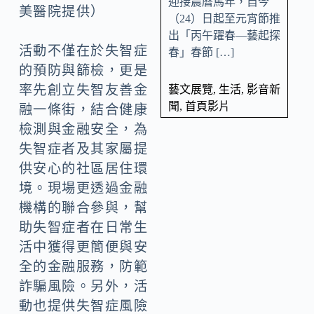
迎接農曆馬年，自今
美醫院提供）
（24）日起至元宵節推
出「丙午躍春—藝起探
活動不僅在於失智症
春」春節 […]
的預防與篩檢，更是
率先創立失智友善金
藝文展覽
,
生活
,
影音新
聞
,
首頁影片
融一條街，結合健康
檢測與金融安全，為
失智症者及其家屬提
供安心的社區居住環
境。現場更透過金融
機構的聯合參與，幫
助失智症者在日常生
活中獲得更簡便與安
全的金融服務，防範
詐騙風險。另外，活
動也提供失智症風險