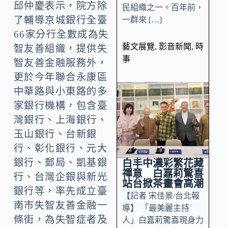
邱仲慶表示，院方除
民組織之一。百年前，
了輔導京城銀行全臺
一群來 […]
66家分行全數成為失
藝文展覽
,
影音新聞
,
時
智友善組織，提供失
事
智友善金融服務外，
更於今年聯合永康區
中華路與小東路的多
家銀行機構，包含臺
灣銀行、上海銀行、
玉山銀行、台新銀
行、彰化銀行、元大
銀行、郵局、凱基銀
白丰中濃彩繁花藏
禪意 白嘉莉驚喜
行、台灣企銀與新光
站台掀茶畫會高潮
銀行等，率先成立臺
【記者 宋佳景/台北報
南市失智友善金融一
導】 「最美麗主持
條街，為失智症者及
人」白嘉莉驚喜現身力