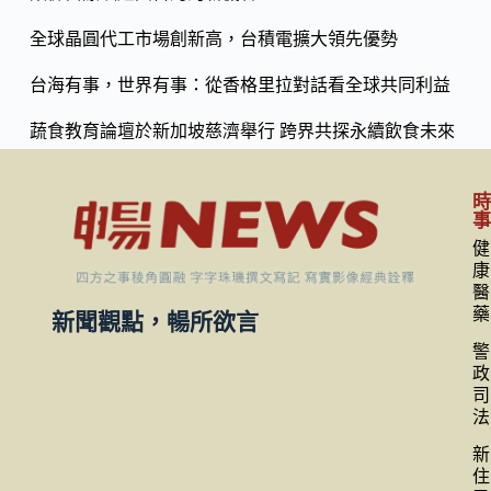
k
全球晶圓代工市場創新高，台積電擴大領先優勢
台海有事，世界有事：從香格里拉對話看全球共同利益
蔬食教育論壇於新加坡慈濟舉行 跨界共探永續飲食未來
健
康
醫
藥
新聞觀點，暢所欲言
警
政
司
法
新
住