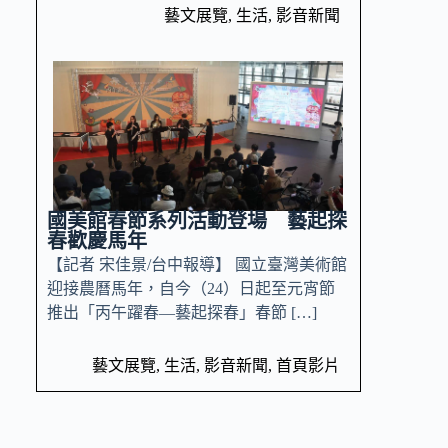
藝文展覽
,
生活
,
影音新聞
國美館春節系列活動登場 藝起探
春歡慶馬年
【記者 宋佳景/台中報導】 國立臺灣美術館
迎接農曆馬年，自今（24）日起至元宵節
推出「丙午躍春—藝起探春」春節 […]
藝文展覽
,
生活
,
影音新聞
,
首頁影片