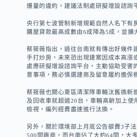
爆量的違約，建議法制處研擬增設諮詢
央行第七波管制新增規範自然人名下有
購屋貸款最高成數由6成降為5成，並擴
蔡筱薇指出，過往台南就有傳出好幾件
手打炒房，未來恐出現建案因成本高漲
處應研擬增設諮詢平台，主動協助受害
意事項，務必慎選建商及留意履約擔保
蔡筱薇也關心東區清潔隊車輛汰舊換新
及回收車就超過20台，車輛高齡加上
檢視，編列經費盡速進行汰換。
另外，關於環境部上月底公告碳費3子
500間廠商，而台南佔了大約64間，