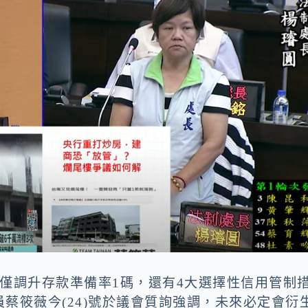
僅調升存款準備率1碼，還有4大選擇性信用管制
蔡筱薇今(24)號於議會質詢強調，未來必定會衍