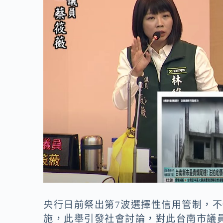
o
n
k
k
央行日前祭出第7波選擇性信用管制，不
施，此舉引發社會討論，對此台南市議員