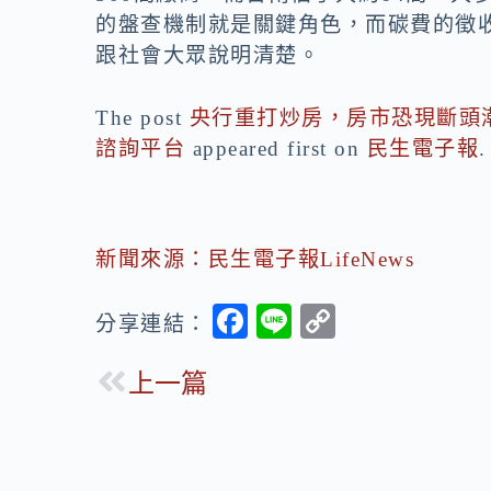
的盤查機制就是關鍵角色，而碳費的徵
跟社會大眾說明清楚。
The post
央行重打炒房，房市恐現斷頭
諮詢平台
appeared first on
民生電子報
.
新聞來源：民生電子報LifeNews
F
Li
C
分享連結：
ac
n
o
上一篇
e
e
p
b
y
o
Li