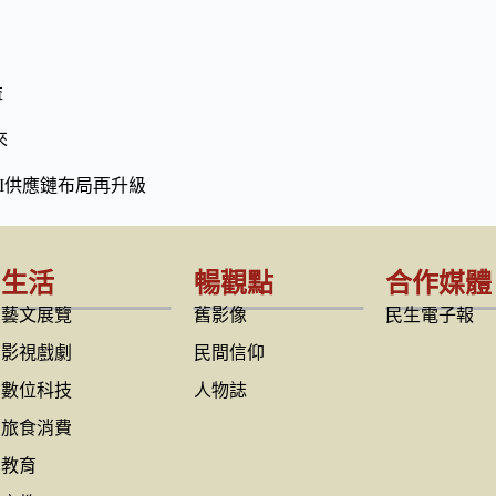
益
來
I供應鏈布局再升級
生活
暢觀點
合作媒體
藝文展覽
舊影像
民生電子報
影視戲劇
民間信仰
數位科技
人物誌
旅食消費
教育