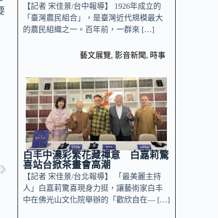
【記者 宋佳景/台中報導】 1926年成立的
要
「臺灣農民組合」，是臺灣近代規模最大
的農民組織之一。百年前，一群來 […]
設
藝文展覽
,
影音新聞
,
時事
白丰中濃彩繁花藏禪意 白嘉莉驚
喜站台掀茶畫會高潮
【記者 宋佳景/台北報導】 「最美麗主持
人」白嘉莉驚喜現身力挺，讓藝術家白丰
中在佛光山文化院舉辦的「歡欣自在— […]