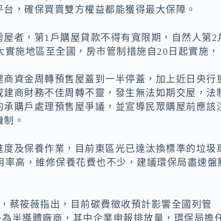
平台，確保買賣雙方權益都能獲得最大保障。
房屋者，第1戶購屋貸款不得有寬限期，自然人第2
大實施地區至全國，房市管制措施自20日起實施，
建商資金周轉預售屋蓋到一半停蓋，加上近日央行
或建商財務不佳周轉不靈，發生無法如期交屋，法
的承購戶處理預售屋爭議，並宣導民眾購屋前應該
機制。
進度及保養作業，目前東區光已達汰換標準的垃圾
使用率高，維修保養花費也不少，建議環保局盡速盤
法，蔡筱薇指出，目前碳費徵收預計影響全國列管
大多為半導體廠商，其中企業申報排放量，環保局擔