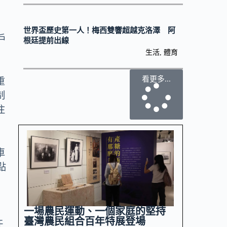
世界盃歷史第一人！梅西雙響超越克洛澤 阿
戶
根廷提前出線
生活
,
體育
看更多...
重
制
注
車
點
一場農民運動、一個家庭的堅持
臺灣農民組合百年特展登場
任