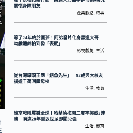
端午祝福化為行動 萬通人力攜手伊甸捐6萬元
關懷身障朋友
產業脈絡
,
時事
等了24年終於圓夢！阿弟發片化身黑道大哥
吻戲纏綿拍到像「喪屍」
影視戲劇
,
生活
從台灣罐頭王到「鮪魚先生」 92歲興大校友
捐逾千萬回饋母校
生活
,
教育
維京戰吼震撼全球！哈蘭德梅開二度率挪威2連
勝 睽違28年重返世足即闖32強
措
生活
,
體育
生