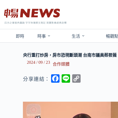
即時
時事
生活
暢觀
央行重打炒房，房市恐現斷頭潮 台南市議員蔡筱
2024 / 09 / 23
合作媒體
F
Li
C
分享連結：
ac
n
o
e
e
p
b
y
o
Li