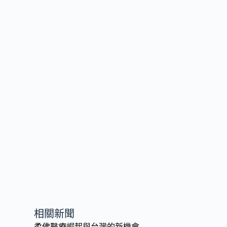
o
n
k
k
相關新聞
柔佛醫療崛起與台灣的新機會