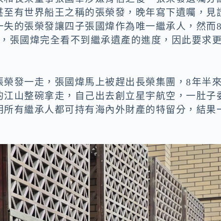
甚至有世界船王之稱的張榮發，晚年寫下遺囑，見
一失的張榮發讓四子張國煒作為唯一繼承人，然而
下，張國煒完全看不到繼承遺產的進度，因此要求
張榮發一走，張國煒馬上被趕出長榮集團，8年半
的江山整碗拿走，自己出去創立星宇航空，一肚子
明所有繼承人都可持有海內外財產的特留分，結果