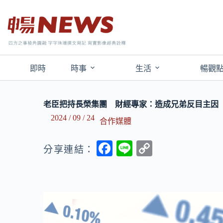
即時
時事
生活
暢觀
老臣把持長榮集團 財經專家：造成兄弟反目主因
2024 / 09 / 24
合作媒體
F
Li
C
分享連結：
ac
n
o
e
e
p
b
y
o
Li