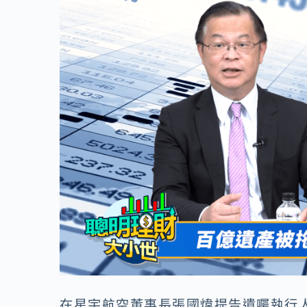
o
n
k
k
在星宇航空董事長張國煒提告遺囑執行