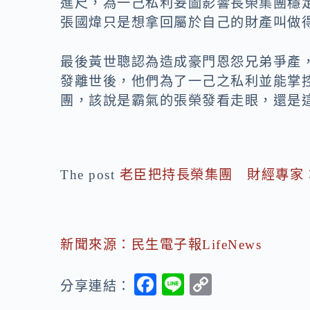
進尺，為一己私利妄圖影響長榮集團穩
張國煒只是想拿回屬於自己的財產叫做
最後黃世聰認為造成豪門恩怨兄弟爭產
發離世後，他們為了一己之私利並能掌
團，該說是霸氣的張榮發看走眼，還是
The post
老臣把持長榮集團 財經專家
新聞來源：民生電子報LifeNews
F
Li
C
分享連結：
ac
n
o