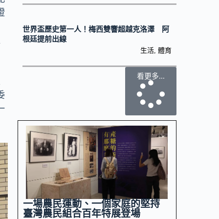
證
8
世界盃歷史第一人！梅西雙響超越克洛澤 阿
更
根廷提前出線
生活
,
體育
看更多...
來
委
一
一場農民運動、一個家庭的堅持
臺灣農民組合百年特展登場