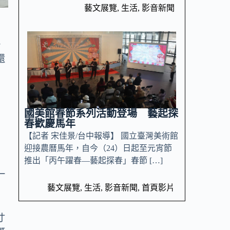
藝文展覽
,
生活
,
影音新聞
冊
還
，
國美館春節系列活動登場 藝起探
，
春歡慶馬年
【記者 宋佳景/台中報導】 國立臺灣美術館
迎接農曆馬年，自今（24）日起至元宵節
推出「丙午躍春—藝起探春」春節 […]
一
藝文展覽
,
生活
,
影音新聞
,
首頁影片
寸