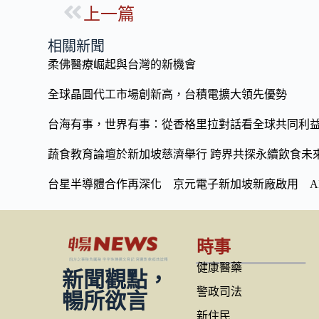
上一篇
e
e
p
b
y
相關新聞
o
Li
柔佛醫療崛起與台灣的新機會
o
n
全球晶圓代工市場創新高，台積電擴大領先優勢
k
k
台海有事，世界有事：從香格里拉對話看全球共同利
蔬食教育論壇於新加坡慈濟舉行 跨界共探永續飲食未
台星半導體合作再深化 京元電子新加坡新廠啟用 A
時事
健康醫藥
新聞觀點，
警政司法
暢所欲言
新住民