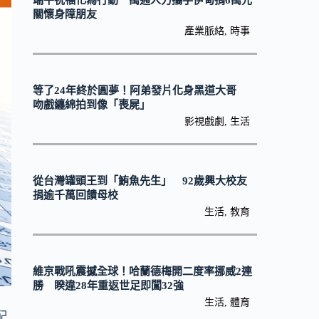
端午祝福化為行動 萬通人力攜手伊甸捐6萬元
關懷身障朋友
產業脈絡
,
時事
等了24年終於圓夢！阿弟發片化身黑道大哥
吻戲纏綿拍到像「喪屍」
影視戲劇
,
生活
從台灣罐頭王到「鮪魚先生」 92歲興大校友
捐逾千萬回饋母校
生活
,
教育
維京戰吼震撼全球！哈蘭德梅開二度率挪威2連
勝 睽違28年重返世足即闖32強
生活
,
體育
配