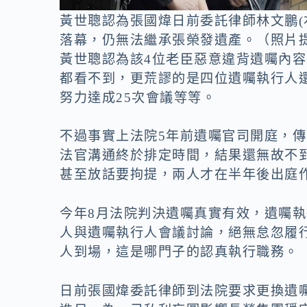
黃世聰認為張國煒日前委託律師林文鵬(
落幕，仍無法繼承張榮發遺產。（照片提
黃世聰認為該4位老臣惡意違背遺囑內
都看不到，更荒謬的是四位遺囑執行人
努力達成25次會議等等。
不過事實上法院5年前遺囑官司開庭，
法官溝通終於排定時間，結果還無故不
甚至放話要拘提，兩人才在半年後出庭
今年8月法院判決遺囑真實有效，遺囑執
人與遺囑執行人會議討論，絕無怠忽履
人到場，這是哪門子的認真執行職務。
日前張國煒委託律師到法院要求更換遺