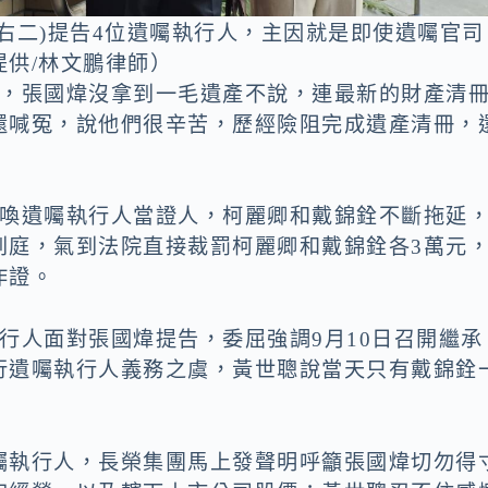
右二)提告4位遺囑執行人，主因就是即使遺囑官司
供/林文鵬律師）
容，張國煒沒拿到一毛遺產不說，連最新的財產清
還喊冤，說他們很辛苦，歷經險阻完成遺產清冊，
傳喚遺囑執行人當證人，柯麗卿和戴錦銓不斷拖延
到庭，氣到法院直接裁罰柯麗卿和戴錦銓各3萬元
作證。
行人面對張國煒提告，委屈強調9月10日召開繼承
行遺囑執行人義務之虞，黃世聰說當天只有戴錦銓
囑執行人，長榮集團馬上發聲明呼籲張國煒切勿得