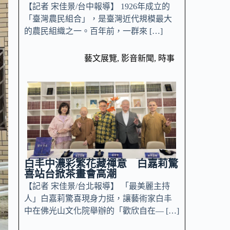
【記者 宋佳景/台中報導】 1926年成立的
「臺灣農民組合」，是臺灣近代規模最大
的農民組織之一。百年前，一群來 […]
藝文展覽
,
影音新聞
,
時事
白丰中濃彩繁花藏禪意 白嘉莉驚
喜站台掀茶畫會高潮
【記者 宋佳景/台北報導】 「最美麗主持
人」白嘉莉驚喜現身力挺，讓藝術家白丰
中在佛光山文化院舉辦的「歡欣自在— […]