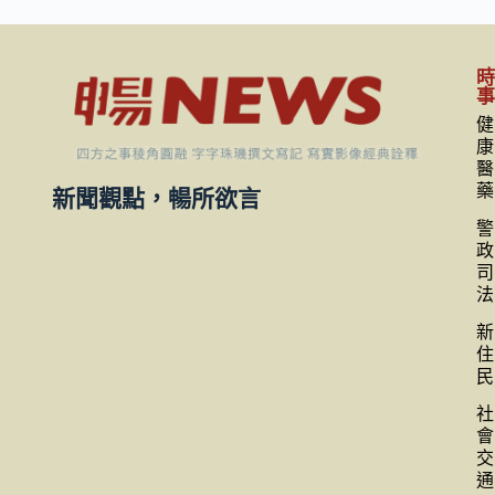
健
康
醫
藥
新聞觀點，暢所欲言
警
政
司
法
新
住
民
社
會
交
通