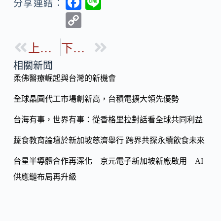
F
Li
分享連結：
ac
n
C
e
e
o
b
上一篇
下一篇
p
o
y
相關新聞
o
柔佛醫療崛起與台灣的新機會
Li
k
n
全球晶圓代工市場創新高，台積電擴大領先優勢
k
台海有事，世界有事：從香格里拉對話看全球共同利益
蔬食教育論壇於新加坡慈濟舉行 跨界共探永續飲食未來
台星半導體合作再深化 京元電子新加坡新廠啟用 AI
供應鏈布局再升級