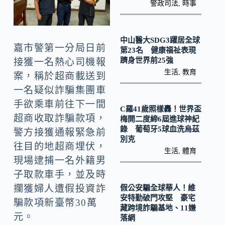
k
警政司法
,
時事
中山醫大SDG3躍居全球
嘉市警第一分局日前
第23名 健康福祉表現
躋身世界前25強
接獲一名熱心司機報
生活
,
教育
案，稱於超商載送到
一名疑似詐騙集團車
手欲乘車前往下一間
C羅41歲照樣轟！世界盃
超商收取詐騙款項，
梅開二度締6屆進球神紀
錄 葡萄牙5球血洗烏茲
警方接獲通報緊急前
別克
往目的地超商埋伏，
生活
,
體育
現場逮捕一名外籍男
子取款車手，並及時
攔獲婦人遭假投資詐
假公安騙全球華人！維
安特勤破門攻堅 豪宅
騙款項新臺幣30萬
藏跨境詐騙基地、11嫌
元。
落網