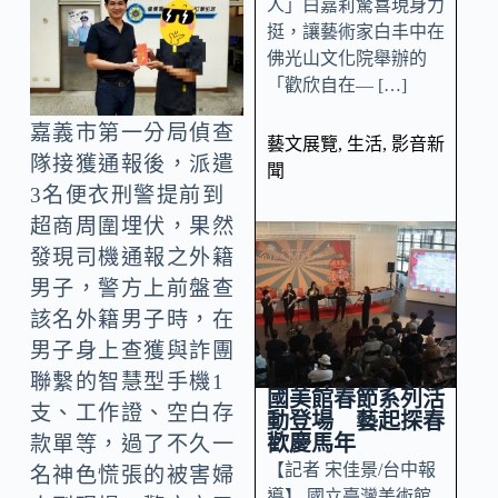
人」白嘉莉驚喜現身力
挺，讓藝術家白丰中在
佛光山文化院舉辦的
「歡欣自在— […]
嘉義市第一分局偵查
藝文展覽
,
生活
,
影音新
隊接獲通報後，派遣
聞
3名便衣刑警提前到
超商周圍埋伏，果然
發現司機通報之外籍
男子，警方上前盤查
該名外籍男子時，在
男子身上查獲與詐團
聯繫的智慧型手機1
國美館春節系列活
支、工作證、空白存
動登場 藝起探春
歡慶馬年
款單等，過了不久一
【記者 宋佳景/台中報
名神色慌張的被害婦
導】 國立臺灣美術館