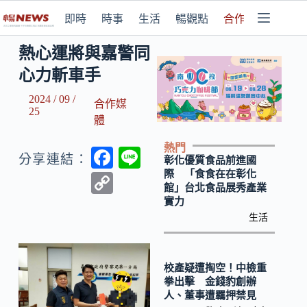
即時
時事
生活
暢觀點
合作媒體
熱心運將與嘉警同
心力斬車手
2024 / 09 /
合作媒
25
體
熱門
F
Li
分享連結：
彰化優質食品前進國
ac
n
際 「食食在在彰化
C
館」台北食品展秀產業
e
e
o
實力
b
生活
p
o
y
o
Li
校產疑遭掏空！中檢重
拳出擊 金錢豹創辦
k
n
人、董事遭羈押禁見