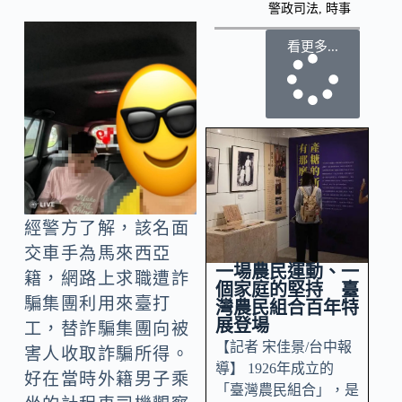
警政司法
,
時事
看更多...
經警方了解，該名面
交車手為馬來西亞
一場農民運動、一
籍，網路上求職遭詐
個家庭的堅持 臺
騙集團利用來臺打
灣農民組合百年特
展登場
工，替詐騙集團向被
【記者 宋佳景/台中報
害人收取詐騙所得。
導】 1926年成立的
好在當時外籍男子乘
「臺灣農民組合」，是