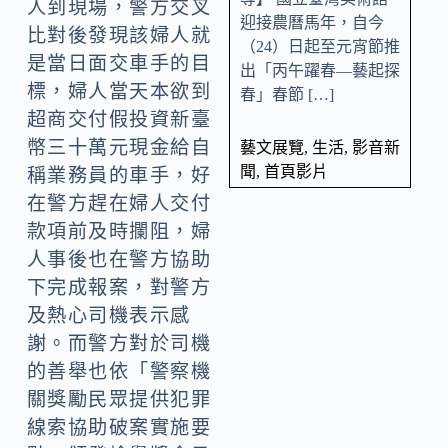
人到現場，警方交叉
迎接農曆馬年，自今
比對後發現該婦人就
（24）日起至元宵節推
是當日面交車手的目
出「丙午躍春—藝起探
標，婦人當天本欲到
春」春節 […]
超商交付假投資新臺
幣三十萬元現金給自
藝文展覽
,
生活
,
影音新
聞
,
首頁影片
稱業務員的車手，好
在警方趕在婦人交付
款項前及時攔阻，婦
人事後也在警方協助
下完成報案，對警方
及熱心司機表示感
謝。而警方對於司機
的善舉也依「警察機
關獎勵民眾提供犯罪
線索協助破案實施要