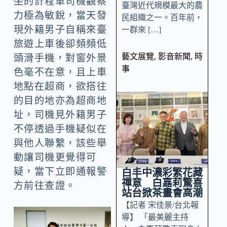
坐的計程車司機觀察
臺灣近代規模最大的農
力極為敏銳，當天發
民組織之一。百年前，
現外籍男子自稱來臺
一群來 […]
旅遊上車後卻頻頻低
藝文展覽
,
影音新聞
,
時
頭滑手機，對窗外景
事
色毫不在意，且上車
地點在超商，欲搭往
的目的地亦為超商地
址，司機見外籍男子
不停透過手機疑似在
與他人聯繫，該些舉
動讓司機更覺得可
疑，當下立即通報警
白丰中濃彩繁花藏
禪意 白嘉莉驚喜
方前往查證。
站台掀茶畫會高潮
【記者 宋佳景/台北報
導】 「最美麗主持