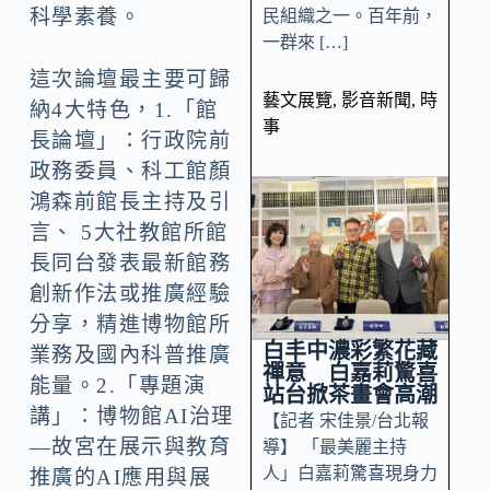
科學素養。
民組織之一。百年前，
一群來 […]
這次論壇最主要可歸
藝文展覽
,
影音新聞
,
時
納4大特色，1.「館
事
長論壇」：行政院前
政務委員、科工館顏
鴻森前館長主持及引
言、 5大社教館所館
長同台發表最新館務
創新作法或推廣經驗
分享，精進博物館所
白丰中濃彩繁花藏
業務及國內科普推廣
禪意 白嘉莉驚喜
能量。2.「專題演
站台掀茶畫會高潮
講」：博物館AI治理
【記者 宋佳景/台北報
—故宮在展示與教育
導】 「最美麗主持
人」白嘉莉驚喜現身力
推廣的AI應用與展