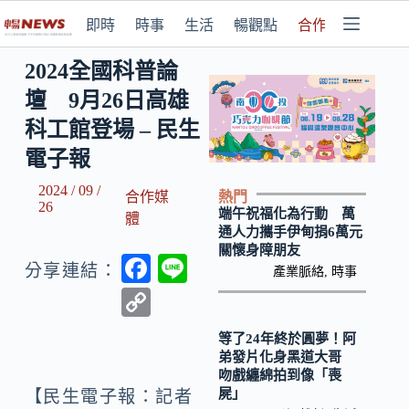
即時
時事
生活
暢觀點
合作媒體
2024全國科普論
壇 9月26日高雄
科工館登場 – 民生
電子報
2024 / 09 /
熱門
合作媒
26
端午祝福化為行動 萬
體
通人力攜手伊甸捐6萬元
關懷身障朋友
F
Li
分享連結：
產業脈絡
,
時事
ac
n
C
e
e
o
等了24年終於圓夢！阿
b
p
弟發片化身黑道大哥
吻戲纏綿拍到像「喪
o
y
屍」
【民生電子報：記者