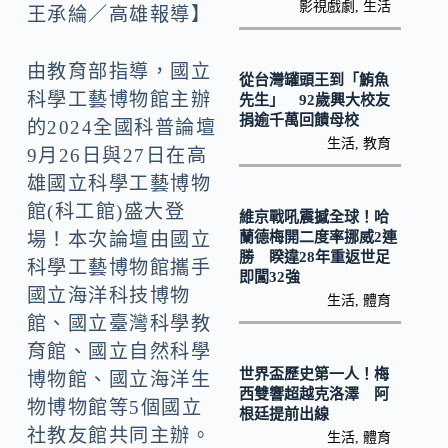
o
Li
影視戲劇
,
生活
王承綸／高雄報導】
k
n
k
由教育部指導，國立
從台灣罐頭王到「鮪魚
科學工藝博物館主辦
先生」 92歲興大校友
捐逾千萬回饋母校
的2024全國科普論壇
生活
,
教育
9月26日與27日在高
雄國立科學工藝博物
館(科工館)盛大登
維京戰吼震撼全球！哈
蘭德梅開二度率挪威2連
場！本次論壇由國立
勝 睽違28年重返世足
科學工藝博物館攜手
即闖32強
國立海洋科技博物
生活
,
體育
館、國立臺灣科學教
育館、國立自然科學
世界盃歷史第一人！梅
博物館、國立海洋生
西雙響超越克洛澤 阿
物博物館等5個國立
根廷提前出線
社教友館共同主辦。
生活
,
體育