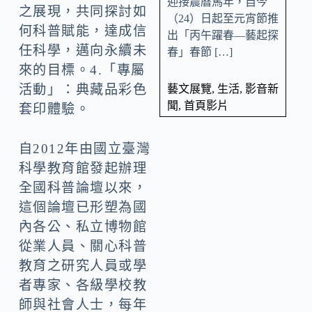
迎接農曆馬年，自今
之展現，共同探討如
（24）日起至元宵節推
何科普賦能，達成信
出「丙午躍春—藝起探
任科學，邁向永續未
春」春節 […]
來的目標。4.「專屬
活動」：典藏品彩色
藝文展覽
,
生活
,
影音新
聞
,
首頁影片
套印體驗。
自2012年由國立臺灣
科學教育館發起辦理
全國科普論壇以來，
這個論壇已形塑為國
內各公、私立博物館
從業人員、關心科普
教育之研究人員或學
者專家、各級學校教
師與社會人士，每年