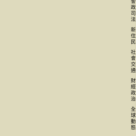
警
政
司
法
新
住
民
社
會
交
通
財
經
政
治
全
球
動
態