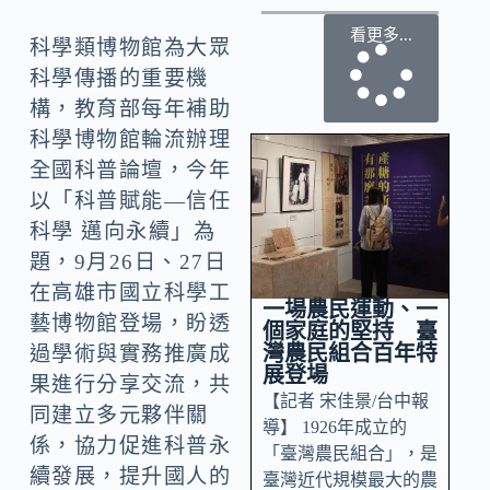
看更多...
科學類博物館為大眾
科學傳播的重要機
構，教育部每年補助
科學博物館輪流辦理
全國科普論壇，今年
以「科普賦能—信任
科學 邁向永續」為
題，9月26日、27日
在高雄市國立科學工
一場農民運動、一
藝博物館登場，盼透
個家庭的堅持 臺
灣農民組合百年特
過學術與實務推廣成
展登場
果進行分享交流，共
【記者 宋佳景/台中報
同建立多元夥伴關
導】 1926年成立的
係，協力促進科普永
「臺灣農民組合」，是
續發展，提升國人的
臺灣近代規模最大的農