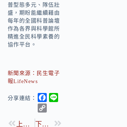
普型態多元、隊伍壯
盛，期盼能繼續藉由
每年的全國科普論壇
作為各界與科學館所
精進全民科學素養的
協作平台。
新聞來源：民生電子
報LifeNews
F
Li
分享連結：
ac
n
C
e
e
o
b
上一篇
下一篇
p