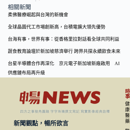
o
y
相關新聞
o
柔佛醫療崛起與台灣的新機會
Li
k
n
全球晶圓代工市場創新高，台積電擴大領先優勢
k
台海有事，世界有事：從香格里拉對話看全球共同利益
蔬食教育論壇於新加坡慈濟舉行 跨界共探永續飲食未來
台星半導體合作再深化 京元電子新加坡新廠啟用 AI
供應鏈布局再升級
健
康
醫
藥
新聞觀點，暢所欲言