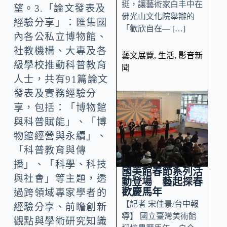
挺，讓藝術家白丰中在
望。3.「論文發表及
佛光山文化院舉辦的
經驗分享」：匯集國
「歡欣自在— […]
內各公私立博物館、
社教機構、大專及各
藝文展覽
,
生活
,
影音新
級學校推動科普教育
聞
人士，共有91篇論文
發表及實務經驗分
享，包括：「博物館
與科普賦能」、「博
物館經營與永續」、
「科普教育與傳
播」、「科學、科技
國美館春節系列活
與社會」等主題，透
動登場 藝起探春
歡慶馬年
過跨領域專家學者的
【記者 宋佳景/台中報
經驗分享、前瞻創新
導】 國立臺灣美術館
觀點與學術研究知識