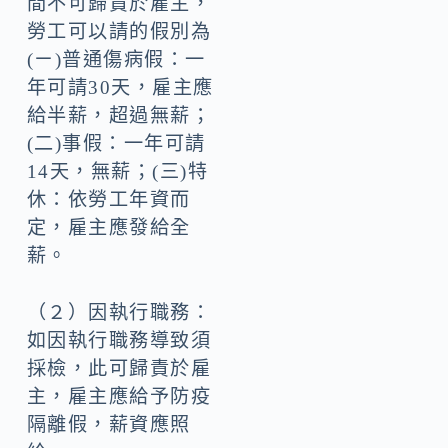
間不可歸責於雇主，
勞工可以請的假別為
(ㄧ)普通傷病假：一
年可請30天，雇主應
給半薪，超過無薪；
(二)事假：一年可請
14天，無薪；(三)特
休：依勞工年資而
定，雇主應發給全
薪。
（２）因執行職務：
如因執行職務導致須
採檢，此可歸責於雇
主，雇主應給予防疫
隔離假，薪資應照