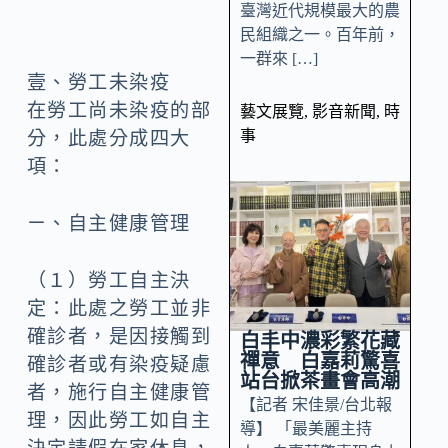
臺灣近代規模最大的農
民組織之一。百年前，
一群來 […]
壹、勞工未染疫
在勞工尚未染疫的部
藝文展覽
,
影音新聞
,
時
事
分，此處分成四大
項：
ㄧ、自主健康管理
（１）勞工自主決
定：此處之勞工並非
確診者，是因接觸到
白丰中濃彩繁花藏
禪意 白嘉莉驚喜
確診者或有染疫疑慮
站台掀茶畫會高潮
者，施行自主健康管
【記者 宋佳景/台北報
理，因此勞工如自主
導】 「最美麗主持