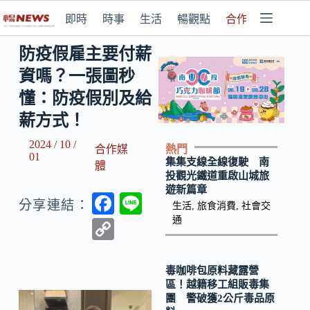
即時
時事
生活
暢觀點
合作媒體
防疫假雇主要付薪
資嗎？一張圖秒
懂：防疫假別及給
薪方式！
2024 / 10 /
熱門
合作媒
01
集集支線全線復駛 南
體
投觀光鐵道重啟山城旅
遊新篇章
F
Li
分享連結：
生活
,
旅食消費
,
社會交
ac
n
通
C
e
e
o
b
p
毒咖啡包原料藏露營
區！越籍移工組販毒集
o
y
團 警破獲2公斤毒品原