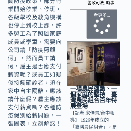
關防疫政策，部分行
警政司法
,
時事
業開始停業、停班，
看更多...
各級學校及教育機構
也停止到校上課，許
多勞工為了照顧家庭
成員或學童，需要向
公司請「防疫照顧
假」，然而員工請
假，雇主是否應支付
薪資呢？或員工如疑
似接觸確診者，須在
一場農民運動、一
家中自主隔離，應該
個家庭的堅持 臺
請什麼假？雇主應該
灣農民組合百年特
展登場
支付薪資嗎？各種防
【記者 宋佳景/台中報
疫假別給薪問題，一
導】 1926年成立的
張圖表，立刻解惑！
「臺灣農民組合」，是