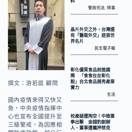
o
Li
料
警政司法
,
時事
k
n
k
晶片外交之外，台灣還
有「醫衛外交」這張世
界名片
民生電子報
彰化優質食品前進國
際 「食食在在彰化
館」台北食品展秀產業
撰文：游若庭 顧問
實力
生活
國內疫情來得又快又
急，中央疫情指揮中
心也宣布全國提升至
校產疑遭掏空！中檢重
拳出擊 金錢豹創辦
三級警戒，為因應相
人、董事遭羈押禁見