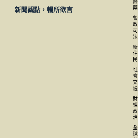
醫
藥
新聞觀點，暢所欲言
警
政
司
法
新
住
民
社
會
交
通
財
經
政
治
全
球