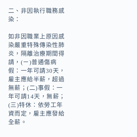
二、非因執行職務感
染：
如非因職業上原因感
染嚴重特殊傳染性肺
炎，隔離治療期間得
請，(ㄧ)普通傷病
假：一年可請30天，
雇主應給半薪，超過
無薪；(二)事假：一
年可請14天，無薪；
(三)特休：依勞工年
資而定，雇主應發給
全薪。