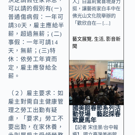
決定請假在家休息，
人」白嘉莉驚喜現身力
可以請的假別有(ㄧ)
挺，讓藝術家白丰中在
佛光山文化院舉辦的
普通傷病假：一年可
「歡欣自在— […]
請30天，雇主應給半
薪，超過無薪；(二)
藝文展覽
,
生活
,
影音新
事假：一年可請14
聞
天，無薪；(三)特
休：依勞工年資而
定，雇主應發給全
薪。
（２）雇主要求：如
雇主對需自主健康管
國美館春節系列活
理之勞工出勤有疑
動登場 藝起探春
慮，「要求」勞工不
歡慶馬年
要出勤，在家休養，
【記者 宋佳景/台中報
導】 國立臺灣美術館