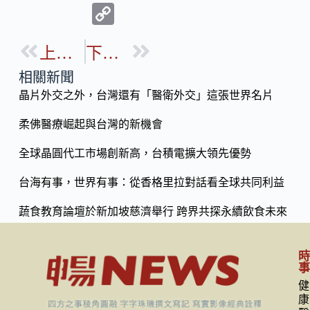
ac
n
C
e
e
o
b
上一篇
下一篇
p
o
y
相關新聞
o
晶片外交之外，台灣還有「醫衛外交」這張世界名片
Li
k
n
柔佛醫療崛起與台灣的新機會
k
全球晶圓代工市場創新高，台積電擴大領先優勢
台海有事，世界有事：從香格里拉對話看全球共同利益
蔬食教育論壇於新加坡慈濟舉行 跨界共探永續飲食未來
健
康