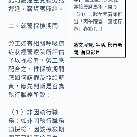
此則屬雇主受領勞務
迎接農曆馬年，自今
遲延，薪資應照給。
（24）日起至元宵節推
出「丙午躍春—藝起探
二、就醫採檢期間
春」春節 […]
勞工如有相關呼吸道
藝文展覽
,
生活
,
影音新
症狀經醫療院所評估
聞
,
首頁影片
予以採檢者，勞工應
配合之，惟採檢期間
應如何請假及發給薪
資，應先判斷是否為
執行職務所致：
（１）非因執行職
務：如非因執行職務
須採檢，因該採檢期