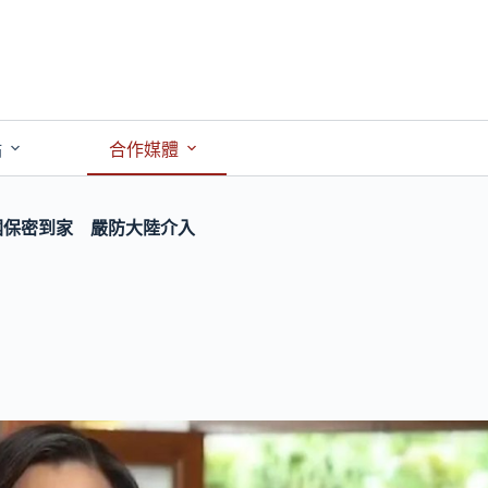
點
合作媒體
3國保密到家 嚴防大陸介入