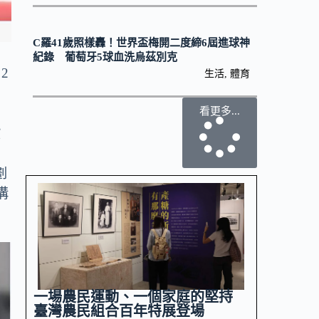
C羅41歲照樣轟！世界盃梅開二度締6屆進球神
紀錄 葡萄牙5球血洗烏茲別克
2
生活
,
體育
看更多...
歐
劃
溝
一場農民運動、一個家庭的堅持
臺灣農民組合百年特展登場