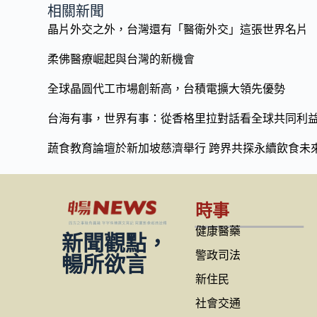
b
y
相關新聞
o
Li
晶片外交之外，台灣還有「醫衛外交」這張世界名片
o
n
柔佛醫療崛起與台灣的新機會
k
k
全球晶圓代工市場創新高，台積電擴大領先優勢
台海有事，世界有事：從香格里拉對話看全球共同利
蔬食教育論壇於新加坡慈濟舉行 跨界共探永續飲食未
時事
健康醫藥
新聞觀點，
警政司法
暢所欲言
新住民
社會交通