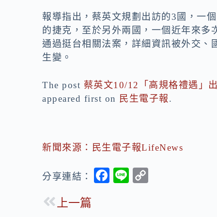
報導指出，蔡英文規劃出訪的3國，一
的捷克，至於另外兩國，一個近年來多
通過挺台相關法案，詳細資訊被外交、
生變。
The post
蔡英文10/12「高規格禮遇
appeared first on
民生電子報
.
新聞來源：民生電子報LifeNews
F
Li
C
分享連結：
ac
n
o
上一篇
e
e
p