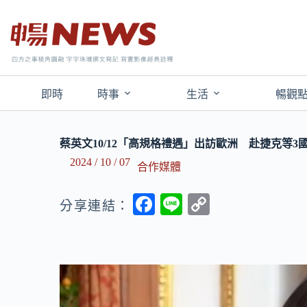
即時
時事
生活
暢觀
蔡英文10/12「高規格禮遇」出訪歐洲 赴捷克等
2024 / 10 / 07
合作媒體
F
Li
C
分享連結：
ac
n
o
e
e
p
b
y
o
Li