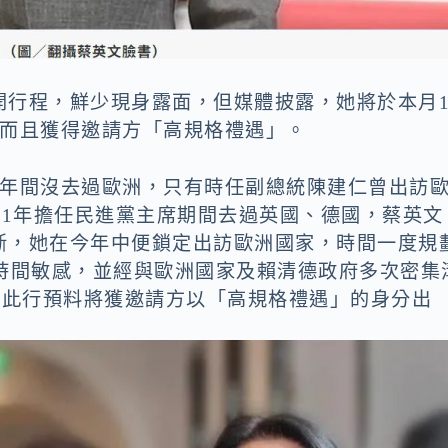
開行程，鮮少現身露面，但媒體披露，她將於本月1
，而且獲得邀請方「高規格禮遇」。
8年間沒去過歐洲，只有時任副總統陳建仁曾出訪
11年擔任民進黨主席期間去過英國、德國，蔡英文
斷，她在今年中便鎖定出訪歐洲國家，時間一度規
選時間敏感，並經與歐洲國家及賴清德政府多次密集
，此行預料將獲邀請方以「高規格禮遇」的身分出