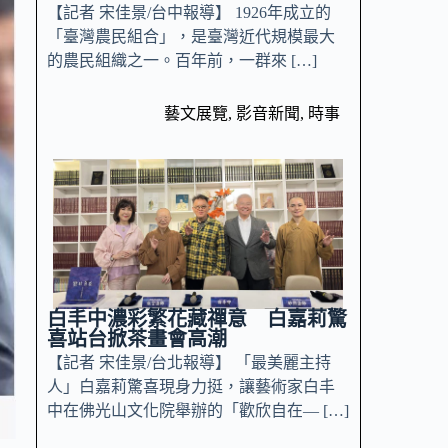
【記者 宋佳景/台中報導】 1926年成立的
「臺灣農民組合」，是臺灣近代規模最大
的農民組織之一。百年前，一群來 […]
藝文展覽
,
影音新聞
,
時事
白丰中濃彩繁花藏禪意 白嘉莉驚
喜站台掀茶畫會高潮
【記者 宋佳景/台北報導】 「最美麗主持
人」白嘉莉驚喜現身力挺，讓藝術家白丰
中在佛光山文化院舉辦的「歡欣自在— […]