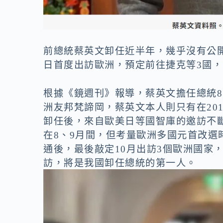
前總統蔡英文卸任近半年，幾乎沒有公
日首度出訪歐洲，預定前往捷克等3國
根據《鏡週刊》報導，蔡英文擔任總統
洲友邦梵諦岡，蔡英文本人則只有在20
卸任後，來自歐美日等國智庫的邀訪不
在8、9月間，但考量歐洲多國元首改
通後，最後敲定10月出訪3個歐洲國家
訪，將是我國卸任總統的第一人。