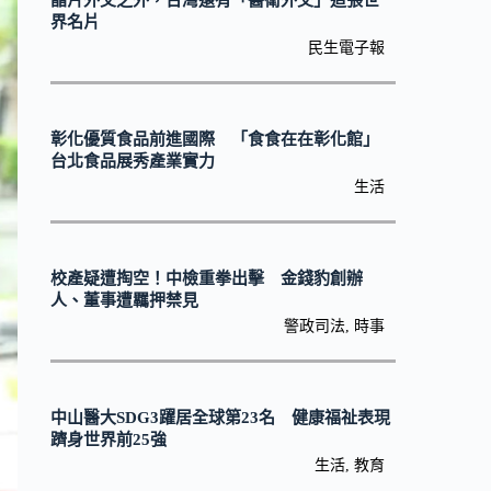
晶片外交之外，台灣還有「醫衛外交」這張世
界名片
民生電子報
彰化優質食品前進國際 「食食在在彰化館」
台北食品展秀產業實力
生活
校產疑遭掏空！中檢重拳出擊 金錢豹創辦
人、董事遭羈押禁見
警政司法
,
時事
中山醫大SDG3躍居全球第23名 健康福祉表現
躋身世界前25強
生活
,
教育