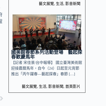
藝文展覽
,
生活
,
影音新聞
一
府
程
國美館春節系列活動登場 藝起探
春歡慶馬年
【記者 宋佳景/台中報導】 國立臺灣美術館
迎接農曆馬年，自今（24）日起至元宵節
推出「丙午躍春—藝起探春」春節 […]
藝文展覽
,
生活
,
影音新聞
,
首頁影片