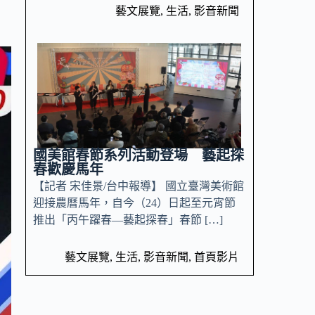
藝文展覽
,
生活
,
影音新聞
國美館春節系列活動登場 藝起探
春歡慶馬年
【記者 宋佳景/台中報導】 國立臺灣美術館
迎接農曆馬年，自今（24）日起至元宵節
推出「丙午躍春—藝起探春」春節 […]
藝文展覽
,
生活
,
影音新聞
,
首頁影片