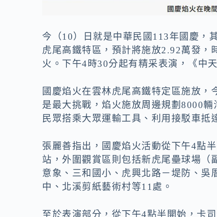
今（10）日就是中華民國113年國慶
虎尾高鐵特區，預計將施放2.92萬發
火。下午4時30分起有精采表演，《中天新
國慶焰火在雲林虎尾高鐵特定區施放，今
是最大挑戰，焰火施放周邊規劃8000輛
民眾搭乘大眾運輸工具、利用接駁車抵
張麗善指出，國慶焰火活動從下午4點
站，外圍觀賞區則包括新虎尾壘球場（
意象、三和國小、虎興北路－堤防、吳
中、北溪剪紙藝術村等11處。
至於表演部分，從下午4點半開始，卡