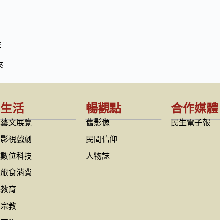
益
來
生活
暢觀點
合作媒體
藝文展覽
舊影像
民生電子報
影視戲劇
民間信仰
數位科技
人物誌
旅食消費
教育
宗教