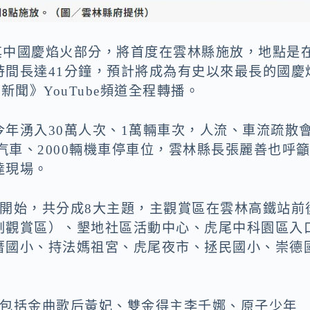
，其中國慶焰火部分，將首度在雲林縣施放，地點是
，時間長達41分鐘，預計將成為有史以來最長的國慶
聞》YouTube頻道全程轉播。
年湧入30萬人次、1萬輛車次，人流、車流疏散
汽車、2000輛機車停車位，雲林縣長張麗善也呼
達現場。
半開始，共分成8大主題，主觀賞區在雲林高鐵站前
副觀賞區）、墾地社區活動中心、虎尾中科園區入
厝國小、持法媽祖宮、虎尾夜市、拯民國小、崇德
司包括金曲歌后黃妃、雙金得主李千娜、原子少年