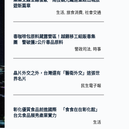
集集支線全線復駛 南投觀光鐵道重啟山城旅
遊新篇章
生活
,
旅食消費
,
社會交通
毒咖啡包原料藏露營區！越籍移工組販毒集
團 警破獲2公斤毒品原料
警政司法
,
時事
晶片外交之外，台灣還有「醫衛外交」這張世
界名片
民生電子報
彰化優質食品前進國際 「食食在在彰化館」
台北食品展秀產業實力
生活