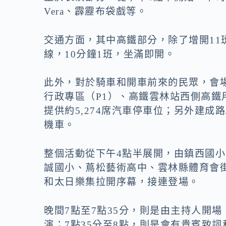
Vera、霹靂布袋戲等。
交通方面，其中高鐵部分，除了增開11
線，10分鐘1班，坐滿即開。
此外，對於騎車和開車前來的民眾，會場
行政專區（P1）、高鐵雲林站西側高鐵
提供約5,274席汽車停車位；另外建成路
機車。
整個活動從下午4點半展開，由鎮西國
誠國小、蔦松藝術高中、雲林縣體育會街舞
和太日樂集拉開序幕，接連登場。
晚間7點至7點35分，則是由主持人開
演；7點35分至8點，則是會有貴賓致詞