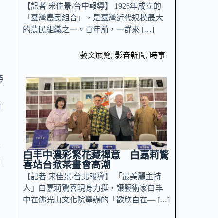
【記者 宋佳景/台中報導】 1926年成立的
「臺灣農民組合」，是臺灣近代規模最大
的農民組織之一。百年前，一群來 […]
藝文展覽
,
影音新聞
,
時事
旁
可
輛
公
白丰中濃彩繁花藏禪意 白嘉莉驚
團
喜站台掀茶畫會高潮
【記者 宋佳景/台北報導】 「最美麗主持
人」白嘉莉驚喜現身力挺，讓藝術家白丰
中在佛光山文化院舉辦的「歡欣自在— […]
搭