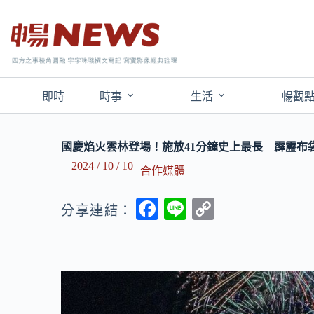
即時
時事
生活
暢觀
國慶焰火雲林登場！施放41分鐘史上最長 霹靂布
2024 / 10 / 10
合作媒體
F
Li
C
分享連結：
ac
n
o
e
e
p
b
y
o
Li