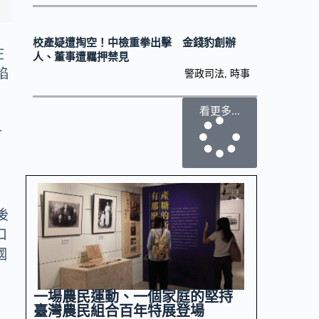
校產疑遭掏空！中檢重拳出擊 金錢豹創辦
在
人、董事遭羈押禁見
焰
警政司法
,
時事
看更多...
會
籲
後
口
國
一場農民運動、一個家庭的堅持
臺灣農民組合百年特展登場