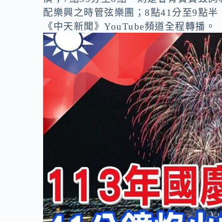
配樂興之時管弦樂團；8點41分至9點
《中天新聞》YouTube頻道全程轉播。