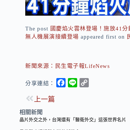
The post
國慶焰火雲林登場！施放41分
無人機展演接續登場
appeared first on
新聞來源：民生電子報LifeNews
F
Li
C
分享連結：
ac
n
o
上一篇
e
e
p
b
y
相關新聞
o
Li
晶片外交之外，台灣還有「醫衛外交」這張世界名片
o
n