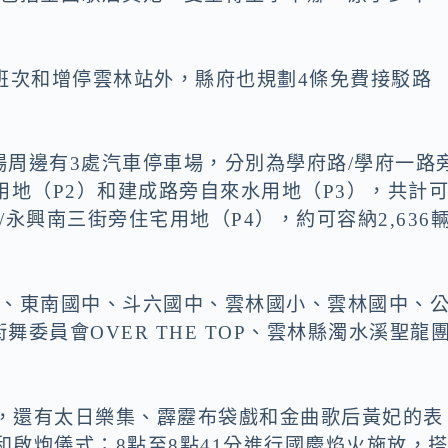
班次和增停雲林站外，縣府也規劃4條免費接駁路
周邊有3處汽車停車場，分別為學府路/學府一路
用地（P2）和建成路旁自來水用地（P3），共計
/永興南三街旁住宅用地（P4），約可容納2,636
小、東南國中、斗六國中、雲林國小、雲林國中、
委員會OVER THE TOP、雲林縣濁水溪聖龍
場，還有太日樂集、霹靂布袋戲和金曲歌后黃妃的表
和啟炮儀式；8點至8點41分進行國慶焰火施放，