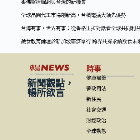
柔佛醫療崛起與台灣的新機會
k
k
全球晶圓代工市場創新高，台積電擴大領先優勢
台海有事，世界有事：從香格里拉對話看全球共同利
蔬食教育論壇於新加坡慈濟舉行 跨界共探永續飲食未
時事
健康醫藥
新聞觀點，
警政司法
暢所欲言
新住民
社會交通
財經政治
全球動態