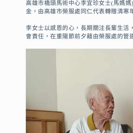
o
n
高雄市橋頭馬術中心李宜珍女士(馬媽媽
k
k
金，由高雄市榮服處同仁代表轉贈清寒
李女士以感恩的心，長期關注長輩生活
會責任，在重陽節前夕藉由榮服處的管