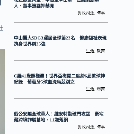
校產疑遭掏空！中檢重拳出擊 金錢豹創辦
問
人、董事遭羈押禁見
警政司法
,
時事
社
中山醫大SDG3躍居全球第23名 健康福祉表現
躋身世界前25強
生活
,
教育
C羅41歲照樣轟！世界盃梅開二度締6屆進球神
紀錄 葡萄牙5球血洗烏茲別克
生活
,
體育
假公安騙全球華人！維安特勤破門攻堅 豪宅
藏跨境詐騙基地、11嫌落網
警政司法
,
時事