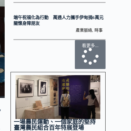
端午祝福化為行動 萬通人力攜手伊甸捐6萬元
關懷身障朋友
產業脈絡
,
時事
看更多...
，
、
一場農民運動、一個家庭的堅持
處
臺灣農民組合百年特展登場