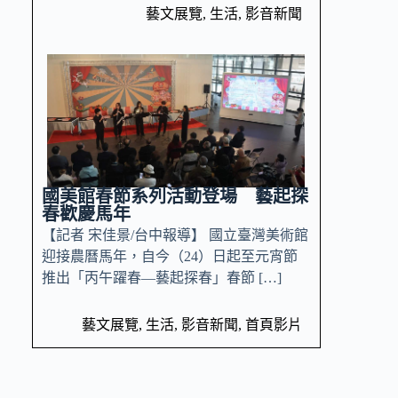
藝文展覽
,
生活
,
影音新聞
國美館春節系列活動登場 藝起探
春歡慶馬年
【記者 宋佳景/台中報導】 國立臺灣美術館
迎接農曆馬年，自今（24）日起至元宵節
推出「丙午躍春—藝起探春」春節 […]
藝文展覽
,
生活
,
影音新聞
,
首頁影片