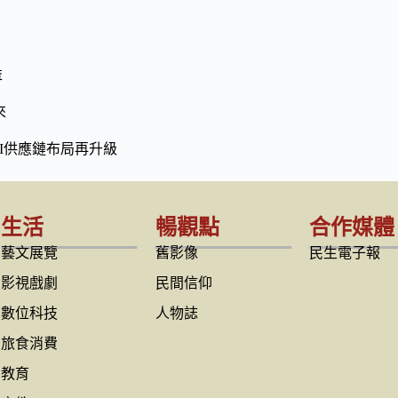
益
來
I供應鏈布局再升級
生活
暢觀點
合作媒體
藝文展覽
舊影像
民生電子報
影視戲劇
民間信仰
數位科技
人物誌
旅食消費
教育