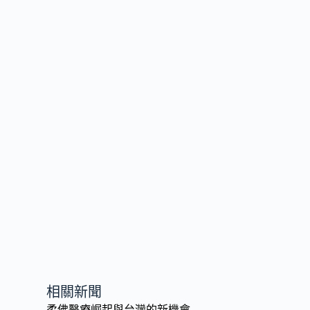
k
k
相關新聞
柔佛醫療崛起與台灣的新機會