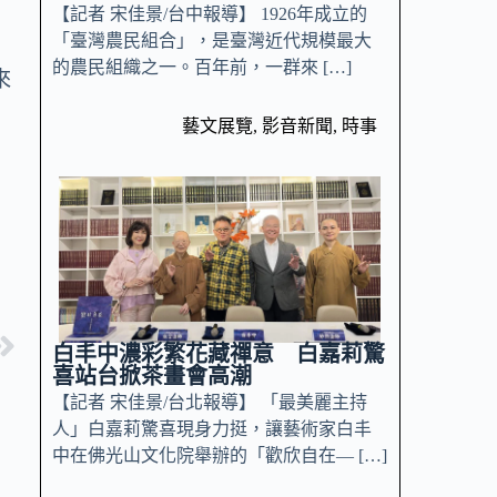
【記者 宋佳景/台中報導】 1926年成立的
「臺灣農民組合」，是臺灣近代規模最大
的農民組織之一。百年前，一群來 […]
來
藝文展覽
,
影音新聞
,
時事
白丰中濃彩繁花藏禪意 白嘉莉驚
喜站台掀茶畫會高潮
【記者 宋佳景/台北報導】 「最美麗主持
人」白嘉莉驚喜現身力挺，讓藝術家白丰
中在佛光山文化院舉辦的「歡欣自在— […]