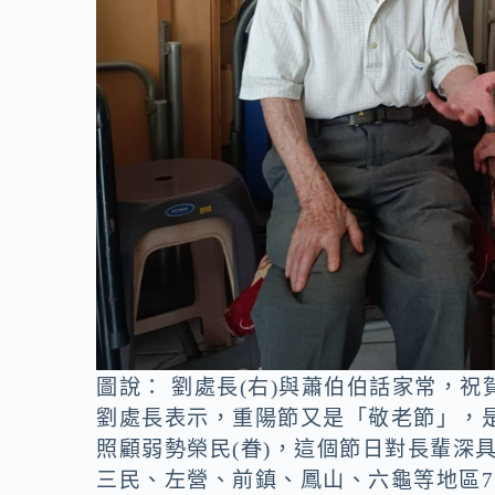
圖說： 劉處長(右)與蕭伯伯話家常，
劉處長表示，重陽節又是「敬老節」，
照顧弱勢榮民(眷)，這個節日對長輩深
三民、左營、前鎮、鳳山、六龜等地區