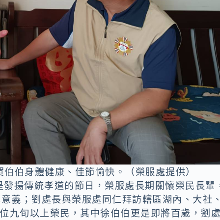
祝賀伯伯身體健康、佳節愉快。（榮服處提供）
是發揚傳統孝道的節日，榮服處長期關懷榮民長輩
具意義；劉處長與榮服處同仁拜訪轄區湖內、大社
7位九旬以上榮民，其中徐伯伯更是即將百歲，劉