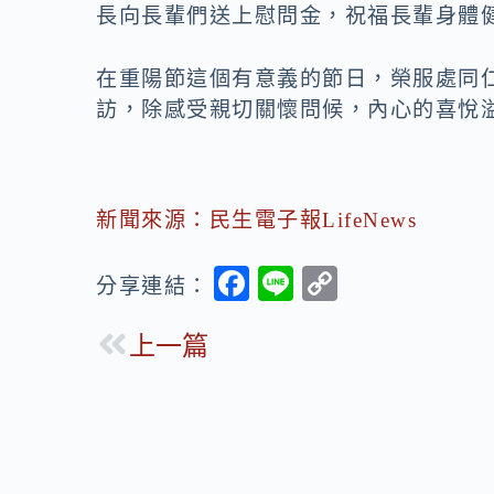
長向長輩們送上慰問金，祝福長輩身體
在重陽節這個有意義的節日，榮服處同
訪，除感受親切關懷問候，內心的喜悅
新聞來源：民生電子報LifeNews
F
Li
C
分享連結：
ac
n
o
上一篇
e
e
p
b
y
o
Li
o
n