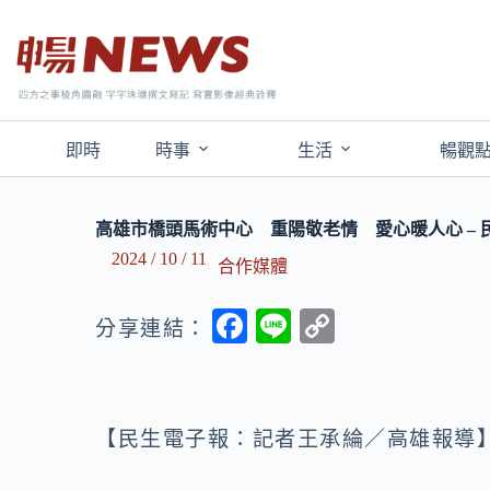
即時
時事
生活
暢觀
高雄市橋頭馬術中心 重陽敬老情 愛心暖人心 – 
2024 / 10 / 11
合作媒體
F
Li
C
分享連結：
ac
n
o
e
e
p
b
y
【民生電子報：記者王承綸／高雄報導
o
Li