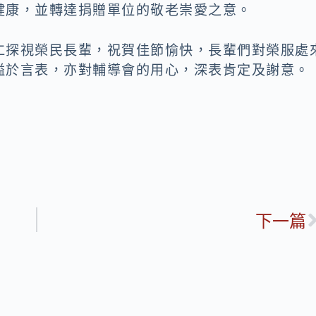
健康，並轉達捐贈單位的敬老崇愛之意。
仁探視榮民長輩，祝賀佳節愉快，長輩們對榮服處
溢於言表，亦對輔導會的用心，深表肯定及謝意。
下一篇