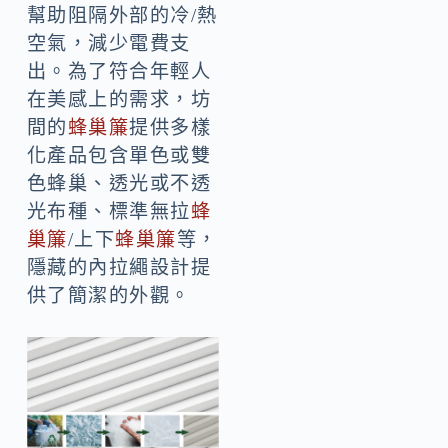
幫助阻隔外部的冷/熱
空氣，減少電費支
出。為了符合年輕人
在美感上的需求，坊
間的
蜂巢簾
提供多樣
化產品包含單色或雙
色蜂巢、透光或不透
光布種、標準無拉
蜂
巢簾
/上下
蜂巢簾
等，
隱藏的內拉繩設計提
供了簡潔的外觀。