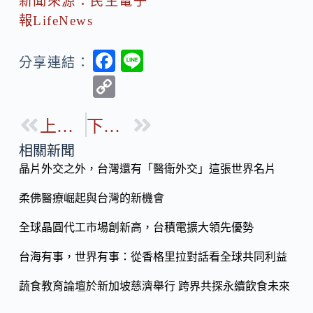
新聞來源：民生電子
報LifeNews
F
Li
分享連結：
ac
n
C
e
e
o
b
上一篇
下一篇
p
o
y
相關新聞
o
晶片外交之外，台灣還有「醫衛外交」這張世界名片
Li
k
n
柔佛醫療崛起與台灣的新機會
k
全球晶圓代工市場創新高，台積電擴大領先優勢
台海有事，世界有事：從香格里拉對話看全球共同利益
蔬食教育論壇於新加坡慈濟舉行 跨界共探永續飲食未來