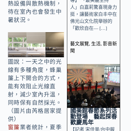
導】 「最美麗主持
熱設備與散熱機制，
人」白嘉莉驚喜現身力
待在室內也會發生中
挺，讓藝術家白丰中在
暑狀況。
佛光山文化院舉辦的
「歡欣自在— […]
藝文展覽
,
生活
,
影音新
聞
圖說：一天之中的光
線有多種角度，蜂巢
簾上下開合的方式，
能有效阻止光線直
射，減少室內升溫，
同時保有自然採光。
國美館春節系列活
（圖片由芮格居家提
動登場 藝起探春
供）
歡慶馬年
窗簾
業者統計，夏季
【記者 宋佳景/台中報