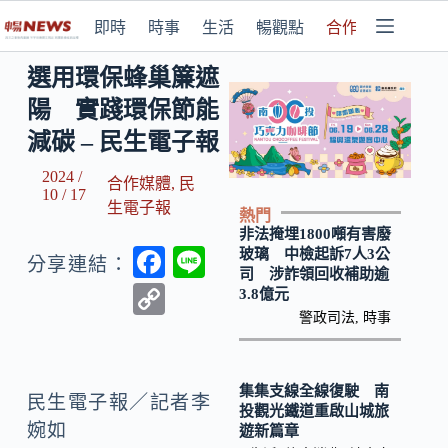
即時
時事
生活
暢觀點
合作媒體
選用環保蜂巢簾遮
陽 實踐環保節能
減碳 – 民生電子報
2024 /
合作媒體
,
民
10 / 17
生電子報
熱門
非法掩埋1800噸有害廢
F
Li
玻璃 中檢起訴7人3公
分享連結：
司 涉詐領回收補助逾
ac
n
C
3.8億元
e
e
警政司法
,
時事
o
b
p
o
y
集集支線全線復駛 南
民生電子報／記者李
投觀光鐵道重啟山城旅
o
Li
婉如
遊新篇章