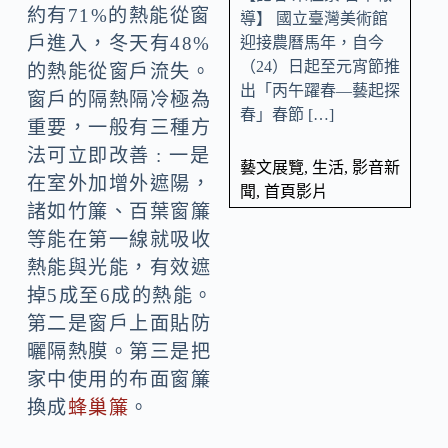
約有71%的熱能從窗
導】 國立臺灣美術館
戶進入，冬天有48%
迎接農曆馬年，自今
（24）日起至元宵節推
的熱能從窗戶流失。
出「丙午躍春—藝起探
窗戶的隔熱隔冷極為
春」春節 […]
重要，一般有三種方
法可立即改善 : 一是
藝文展覽
,
生活
,
影音新
在室外加增外遮陽，
聞
,
首頁影片
諸如竹簾、百葉窗簾
等能在第一線就吸收
熱能與光能，有效遮
掉5成至6成的熱能。
第二是窗戶上面貼防
曬隔熱膜。第三是把
家中使用的布面窗簾
換成
蜂巢簾
。