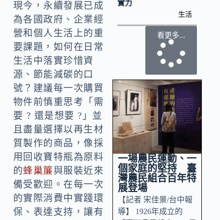
實力
現今，永續發展已成
生活
為各國政府、企業經
營和個人生活上的重
看更多...
要課題，如何在日常
生活中落實珍惜資
源、節能減碳的口
號？建議每一次購買
物件前慎重思考「需
要 ? 還是想要 ?」並
且盡量選擇以再生材
質製作的商品，像採
用回收寶特瓶為原料
一場農民運動、一
個家庭的堅持 臺
的
蜂巢簾
與服裝近來
灣農民組合百年特
備受歡迎。在每一次
展登場
的實際消費中實踐環
【記者 宋佳景/台中報
保、表達支持，讓有
導】 1926年成立的