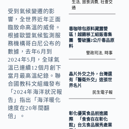
k
n
生活
,
旅食消費
,
社會交
通
k
受到氣候變遷的影
響，全世界近年正面
臨致命高溫的威脅。
毒咖啡包原料藏露營
區！越籍移工組販毒集
根據歐盟氣候監測服
團 警破獲2公斤毒品原
務機構哥白尼公布的
料
數據，去年6月到
警政司法
,
時事
2024年5月，全球氣
溫已連續12個月創下
晶片外交之外，台灣還
當月最高溫紀錄。聯
有「醫衛外交」這張世
合國教科文組織發布
界名片
「2024年海洋狀況報
民生電子報
告」指出「海洋暖化
速度在20年間翻
彰化優質食品前進國
倍」。
際 「食食在在彰化
館」台北食品展秀產業