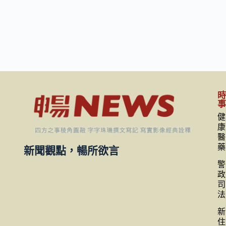
健
康
醫
藥
新聞觀點，暢所欲言
警
政
司
法
新
住