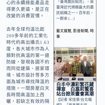
「臺灣農民組合」，是
心的永續綠能產品走
臺灣近代規模最大的農
得更久更遠，是正在
民組織之一。百年前，
改變的消費習慣。
一群來 […]
去年全球均溫比起
藝文展覽
,
影音新聞
,
時
200多年前的工業化
事
時代約高出攝氏1.63
度，各大城市作為人
類對抗高溫的第一道
防線，發現各國不約
而同從建築、居家環
境、城市設計等多方
面為城市尋找降溫的
白丰中濃彩繁花藏
措施。一間房屋白天
禪意 白嘉莉驚喜
站台掀茶畫會高潮
長時間高溫加上西
【記者 宋佳景/台北報
曬，若缺乏有效的隔